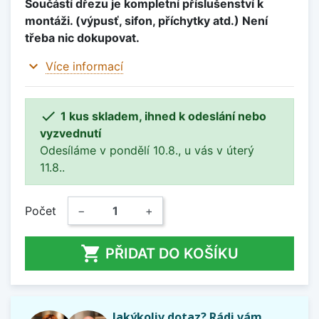
Součástí dřezu je kompletní příslušenství k
montáži. (výpusť, sifon, příchytky atd.) Není
třeba nic dokupovat.
expand_more
Více informací

1 kus skladem, ihned k odeslání nebo
vyzvednutí
Odesíláme v pondělí 10.8., u vás v úterý
11.8..
Počet
−
+

PŘIDAT DO KOŠÍKU
Jakýkoliv dotaz? Rádi vám