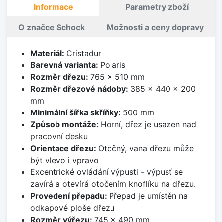
Informace
Parametry zboží
O značce Schock
Možnosti a ceny dopravy
Materiál:
Cristadur
Barevná varianta:
Polaris
Rozměr dřezu:
765 x 510 mm
Rozměr dřezové nádoby:
385 x 440 x 200
mm
Minimální šířka skříňky:
500 mm
Způsob montáže:
Horní, dřez je usazen nad
pracovní desku
Orientace dřezu:
Otočný, vana dřezu může
být vlevo i vpravo
Excentrické ovládání výpusti - výpusť se
zavírá a otevírá otočením knoflíku na dřezu.
Provedení přepadu:
Přepad je umístěn na
odkapové ploše dřezu
Rozměr výřezu:
745 x 490 mm