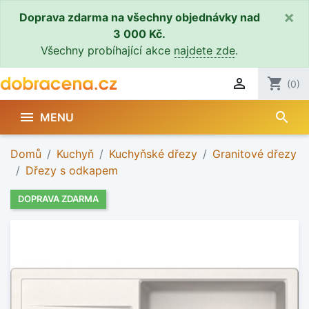
×
Doprava zdarma na všechny objednávky nad
3 000 Kč.
Všechny probíhající akce
najdete zde
.

shopping_cart
(0)
search

MENU
Domů
Kuchyň
Kuchyňské dřezy
Granitové dřezy
Dřezy s odkapem
DOPRAVA ZDARMA