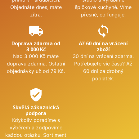
Objednáte dnes, máte
špičkové kuchyně. Víme
zítra.
přesně, co funguje.
local_shipping
sync
Doprava zdarma od
Až 60 dní na vrácení
3 000 Kč
zboží
Nad 3 000 Kč máte
30 dní na vrácení zdarma.
dopravu zdarma. Ostatní
Potřebujete víc času? Až
objednávky už od 79 Kč.
60 dní za drobný
poplatek.
verified_user
Skvělá zákaznická
podpora
Kdykoliv poradíme s
výběrem a zodpovíme
každou otázku. Sortiment