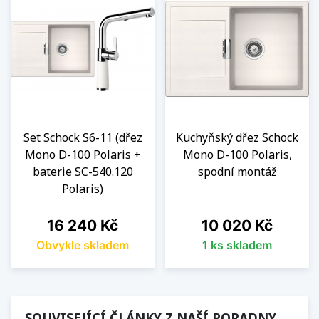
Set Schock S6-11 (dřez
Kuchyňský dřez Schock
Mono D-100 Polaris +
Mono D-100 Polaris,
baterie SC-540.120
spodní montáž
Polaris)
Cena
Cena
16 240 Kč
10 020 Kč
Obvykle skladem
1 ks skladem
SOUVISEJÍCÍ ČLÁNKY Z NAŠÍ PORADNY