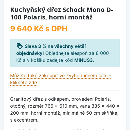
Kuchyňský dřez Schock Mono D-
100 Polaris, horní montáž
9 640 Kč
s DPH
loyalty
Sleva 3 % na všechny větší
objednávky!
Objednejte alespoň za 8 000
Kč a v košíku zadejte kód
MINUS3
.
Můžete také zakoupit ve zvýhodněném setu -
klikněte zde
Granitový dřez s odkapem, provedení Polaris,
otočný, rozměr 765 x 510 mm, vana 385 x 440 x
200 mm, horní montáž, minimálně 50 cm skříňka,
s excentrem.