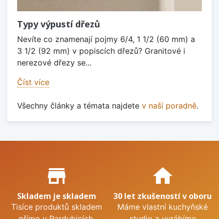
Typy výpustí dřezů
Nevíte co znamenají pojmy 6/4, 1 1/2 (60 mm) a
3 1/2 (92 mm) v popiscích dřezů? Granitové i
nerezové dřezy se...
Číst více
Všechny články a témata najdete
v naší poradně
.
Proč nakupovat u nás?
store_mall_directory
home
Skladem je skladem
30 let zkušeností v oboru
Tisíce produktů skladem
Máme vlastní kuchyňské
přímo v Pardubicích.
studio a vyrábíme