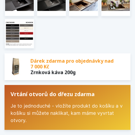
Dárek zdarma pro objednávky nad
7 000 Kč
Zrnková káva 200g
Vrtání otvorů do dřezu zdarma
Je to jednoduché - vložíte produkt do košíku a v
košíku si můžete naklikat, kam máme vyvrtat
otvory.