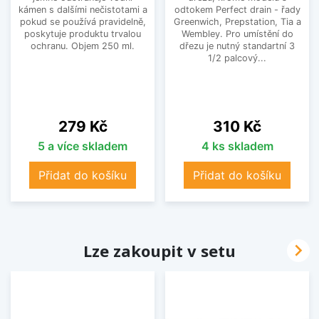
kámen s dalšími nečistotami a
odtokem Perfect drain - řady
pokud se používá pravidelně,
Greenwich, Prepstation, Tia a
poskytuje produktu trvalou
Wembley. Pro umístění do
ochranu. Objem 250 ml.
dřezu je nutný standartní 3
1/2 palcový...
Cena
Cena
279 Kč
310 Kč
5 a více skladem
4 ks skladem
Přidat do košíku
Přidat do košíku

Lze zakoupit v setu