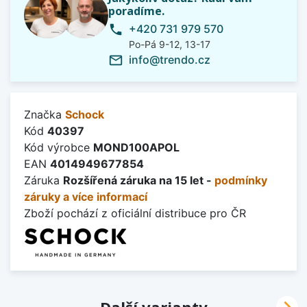
poradíme.
+420 731 979 570
phone
Po-Pá 9-12, 13-17
info@trendo.cz
mail_outline
Značka
Schock
Kód
40397
Kód výrobce
MOND100APOL
EAN
4014949677854
Záruka
Rozšířená záruka na 15 let -
podmínky
záruky a více informací
Zboží pochází z oficiální distribuce pro ČR