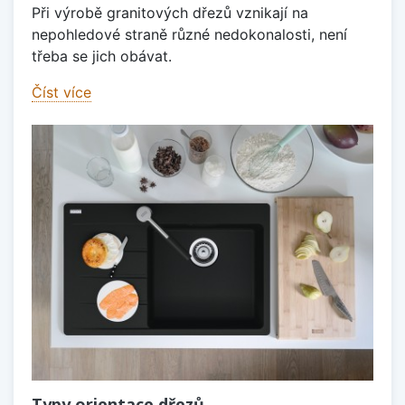
Při výrobě granitových dřezů vznikají na
nepohledové straně různé nedokonalosti, není
třeba se jich obávat.
Číst více
Typy orientace dřezů