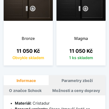
Bronze
Magma
Cena
Cena
11 050 Kč
11 050 Kč
Obvykle skladem
1 ks skladem
Informace
Parametry zboží
O značce Schock
Možnosti a ceny dopravy
Materiál:
Cristadur