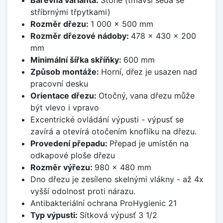
Barevná varianta:
Stone (tmavší šedá se
stříbrnými třpytkami)
Rozměr dřezu:
1 000 x 500 mm
Rozměr dřezové nádoby:
478 x 430 x 200
mm
Minimální šířka skříňky:
600 mm
Způsob montáže:
Horní, dřez je usazen nad
pracovní desku
Orientace dřezu:
Otočný, vana dřezu může
být vlevo i vpravo
Excentrické ovládání výpusti - výpusť se
zavírá a otevírá otočením knoflíku na dřezu.
Provedení přepadu:
Přepad je umístěn na
odkapové ploše dřezu
Rozměr výřezu:
980 x 480 mm
Dno dřezu je zesíleno skelnými vlákny - až 4x
vyšší odolnost proti nárazu.
Antibakteriální ochrana ProHygienic 21
Typ výpusti:
Sítková výpusť 3 1/2