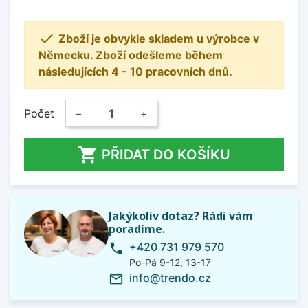

Zboží je obvykle skladem u výrobce v
Německu. Zboží odešleme během
následujících 4 - 10 pracovních dnů.
Počet
−
+

PŘIDAT DO KOŠÍKU
Jakýkoliv dotaz? Rádi vám
poradíme.
+420 731 979 570
phone
Po-Pá 9-12, 13-17
info@trendo.cz
mail_outline