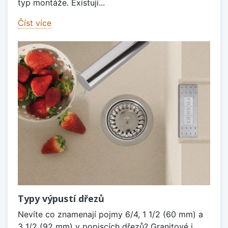
typ montáže. Existují...
Číst více
Typy výpustí dřezů
Nevíte co znamenají pojmy 6/4, 1 1/2 (60 mm) a
3 1/2 (92 mm) v popiscích dřezů? Granitové i