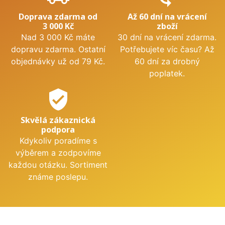
Doprava zdarma od
Až 60 dní na vrácení
3 000 Kč
zboží
Nad 3 000 Kč máte
30 dní na vrácení zdarma.
dopravu zdarma. Ostatní
Potřebujete víc času? Až
objednávky už od 79 Kč.
60 dní za drobný
poplatek.
verified_user
Skvělá zákaznická
podpora
Kdykoliv poradíme s
výběrem a zodpovíme
každou otázku. Sortiment
známe poslepu.