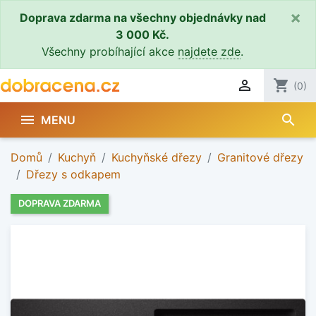
×
Doprava zdarma na všechny objednávky nad
3 000 Kč.
Všechny probíhající akce
najdete zde
.

shopping_cart
(0)
search

MENU
Domů
Kuchyň
Kuchyňské dřezy
Granitové dřezy
Dřezy s odkapem
DOPRAVA ZDARMA