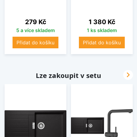
Cena
Cena
279 Kč
1 380 Kč
5 a více skladem
1 ks skladem
Přidat do košíku
Přidat do košíku

Lze zakoupit v setu