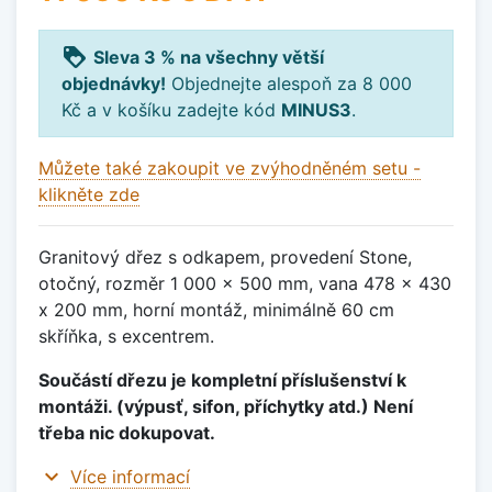
loyalty
Sleva 3 % na všechny větší
objednávky!
Objednejte alespoň za 8 000
Kč a v košíku zadejte kód
MINUS3
.
Můžete také zakoupit ve zvýhodněném setu -
klikněte zde
Granitový dřez s odkapem, provedení Stone,
otočný, rozměr 1 000 x 500 mm, vana 478 x 430
x 200 mm, horní montáž, minimálně 60 cm
skříňka, s excentrem.
Součástí dřezu je kompletní příslušenství k
montáži. (výpusť, sifon, příchytky atd.) Není
třeba nic dokupovat.
expand_more
Více informací