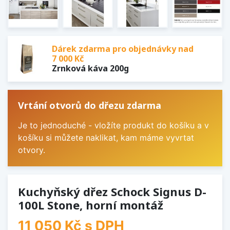
Dárek zdarma pro objednávky nad
7 000 Kč
Zrnková káva 200g
Vrtání otvorů do dřezu zdarma
Je to jednoduché - vložíte produkt do košíku a v
košíku si můžete naklikat, kam máme vyvrtat
otvory.
Kuchyňský dřez Schock Signus D-
100L Stone, horní montáž
11 050 Kč
s DPH