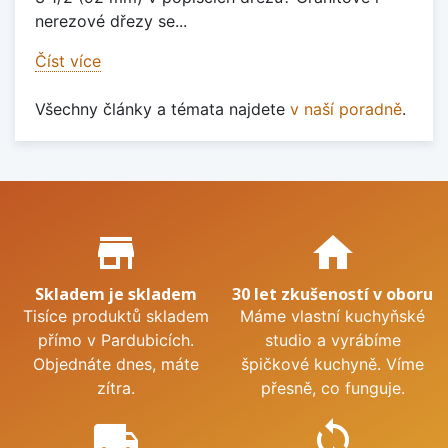
nerezové dřezy se...
Číst více
Všechny články a témata najdete
v naší poradně
.
Proč nakupovat u nás?
store_mall_directory
home
Skladem je skladem
30 let zkušeností v oboru
Tisíce produktů skladem
Máme vlastní kuchyňské
přímo v Pardubicích.
studio a vyrábíme
Objednáte dnes, máte
špičkové kuchyně. Víme
zítra.
přesně, co funguje.
local_shipping
sync