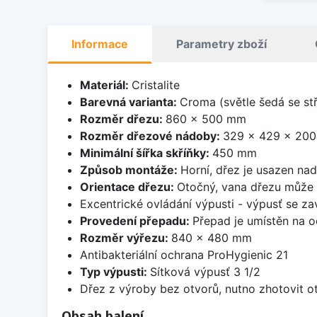
Informace
Parametry zboží
Materiál:
Cristalite
Barevná varianta:
Croma (světle šedá se st
Rozměr dřezu:
860 x 500 mm
Rozměr dřezové nádoby:
329 x 429 x 20
Minimální šířka skříňky:
450 mm
Způsob montáže:
Horní, dřez je usazen na
Orientace dřezu:
Otočný, vana dřezu může 
Excentrické ovládání výpusti - výpusť se zav
Provedení přepadu:
Přepad je umístěn na 
Rozměr výřezu:
840 x 480 mm
Antibakteriální ochrana ProHygienic 21
Typ výpusti:
Sítková výpusť 3 1/2
Dřez z výroby bez otvorů, nutno zhotovit ot
Obsah balení