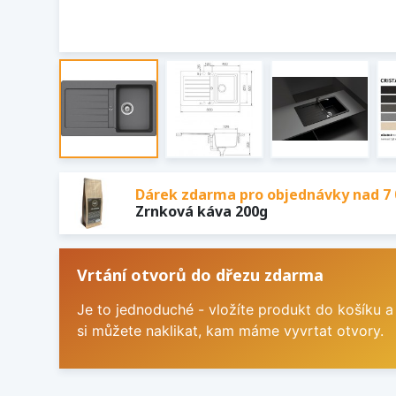
Dárek zdarma pro objednávky nad 7 
Zrnková káva 200g
Vrtání otvorů do dřezu zdarma
Je to jednoduché - vložíte produkt do košíku a
si můžete naklikat, kam máme vyvrtat otvory.