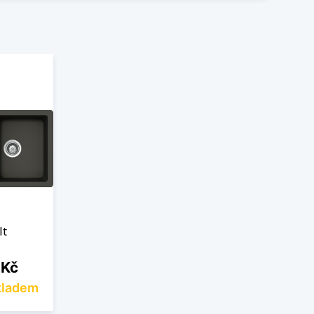
lt
 Kč
kladem