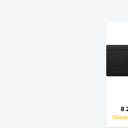
Ce
8 
Obvyk