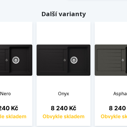
Další varianty
Nero
Onyx
Aspha
na
Cena
Cena
240 Kč
8 240 Kč
8 240
le skladem
Obvykle skladem
Obvykle s