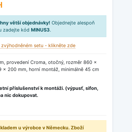
H
hny větší objednávky!
Objednejte alespoň
ku zadejte kód
MINUS3
.
 zvýhodněném setu - klikněte zde
em, provedení Croma, otočný, rozměr 860 x
 x 200 mm, horní montáž, minimálně 45 cm
tní příslušenství k montáži. (výpusť, sifon,
ba nic dokupovat.
 skladem u výrobce v Německu. Zboží