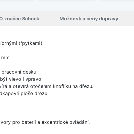
O značce Schock
Možnosti a ceny dopravy
říbrnými třpytkami)
0 mm
d pracovní desku
být vlevo i vpravo
írá a otevírá otočením knoflíku na dřezu.
odkapové ploše dřezu
vory pro baterii a excentrické ovládání.