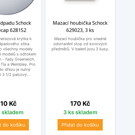
odpadu Schock
Mazací houbička Schock
Čis
cap 628152
629023, 3 ks
nerezová krytka k
Mazací houbička pro snadné
Čist
dpadového sítka.
odstranění stop od kovových
Set. 
o všechny modely
předmětů. V balení jsou 3 kusy.
dřez
ě modelů s odtokem
vod
n - řady Greenwich,
Obsa
 Tia a Wembley. Pro
250 ml
do dřezu je nutný
3 ks
í 3 1/2 palcový...
ena
Cena
10 Kč
170 Kč
s skladem
3 ks skladem
t do košíku
Přidat do košíku