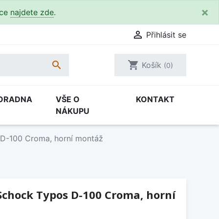
×
kce
najdete zde
.

Přihlásit se

shopping_cart
Košík
(0)
ORADNA
VŠE O
KONTAKT
NÁKUPU
 D-100 Croma, horní montáž
Schock Typos D-100 Croma, horní