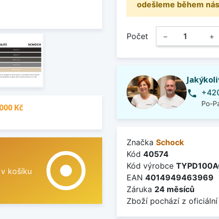
odešleme během násle
Počet
−
+
Jakýkol
+420
phone
Po-Pá
000 Kč
Značka
Schock
adjust
Kód
40574
Kód výrobce
TYPD100A
 v košíku
EAN
4014949463969
Záruka
24 měsíců
Zboží pochází z oficiální