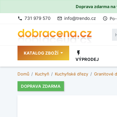
Doprava zdarma na 
731 979 570
info@trendo.cz
Po-
phone
mail_outline
access_time
flash_on
KATALOG ZBOŽÍ
VÝPRODEJ
Domů
Kuchyň
Kuchyňské dřezy
Granitové 
DOPRAVA ZDARMA