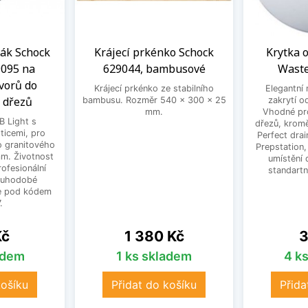
ák Schock
Krájecí prkénko Schock
Krytka 
9095 na
629044, bambusové
Waste
vorů do
Krájecí prkénko ze stabilního
Elegantní 
 dřezů
bambusu. Rozměr 540 x 300 x 25
zakrytí o
mm.
Vhodné pr
B Light s
dřezů, krom
ticemi, pro
Perfect drai
o granitového
Prepstation,
m. Životnost
umístění 
rofesionální
standartn
louhodobé
te pod kódem
.
Cena
C
Kč
1 380 Kč
3
adem
1 ks skladem
4 k
košíku
Přidat do košíku
Přida