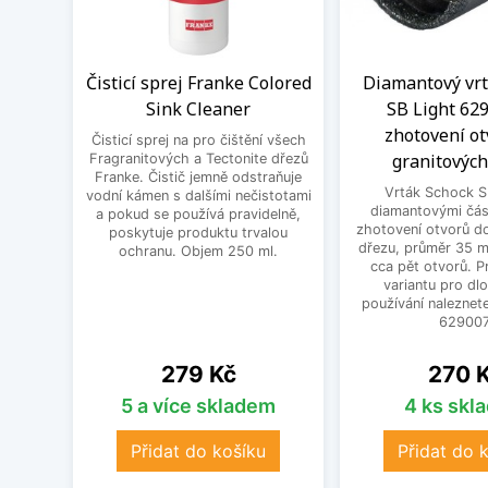
Čisticí sprej Franke Colored
Diamantový vrt
Sink Cleaner
SB Light 62
zhotovení ot
Čisticí sprej na pro čištění všech
granitových
Fragranitových a Tectonite dřezů
Franke. Čistič jemně odstraňuje
Vrták Schock S
vodní kámen s dalšími nečistotami
diamantovými čás
a pokud se používá pravidelně,
zhotovení otvorů d
poskytuje produktu trvalou
dřezu, průměr 35 m
ochranu. Objem 250 ml.
cca pět otvorů. P
variantu pro d
používání nalezne
629007
Cena
Cena
279 Kč
270 
5 a více skladem
4 ks skl
Přidat do košíku
Přidat do 