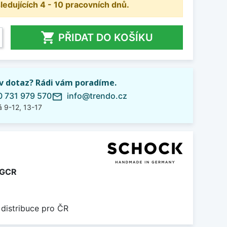
dujících 4 - 10 pracovních dnů.

PŘIDAT DO KOŠÍKU
iv dotaz? Rádi vám poradíme.
 731 979 570
info@trendo.cz
mail_outline
 9-12, 13-17
GCR
 distribuce pro ČR