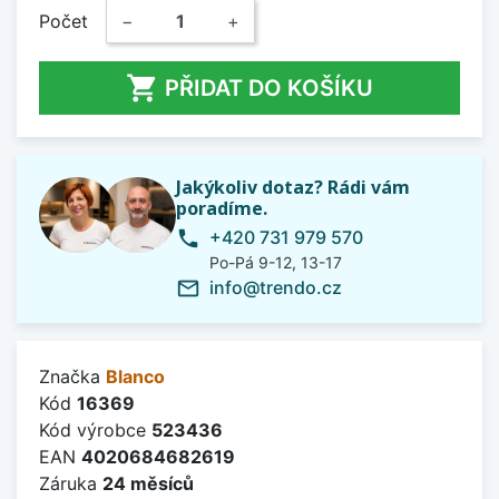
Počet
−
+

PŘIDAT DO KOŠÍKU
Jakýkoliv dotaz? Rádi vám
poradíme.
+420 731 979 570
phone
Po-Pá 9-12, 13-17
info@trendo.cz
mail_outline
Značka
Blanco
Kód
16369
Kód výrobce
523436
EAN
4020684682619
Záruka
24 měsíců