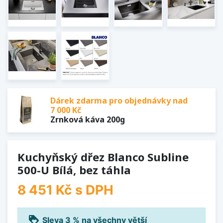
Dárek zdarma pro objednávky nad
7 000 Kč
Zrnková káva 200g
Kuchyňský dřez Blanco Subline
500-U Bílá, bez táhla
8 451 Kč
s DPH
loyalty
Sleva 3 % na všechny větší