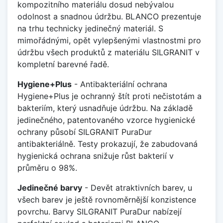
kompozitního materiálu dosud nebývalou
odolnost a snadnou údržbu. BLANCO prezentuje
na trhu technicky jedinečný materiál. S
mimořádnými, opět vylepšenými vlastnostmi pro
údržbu všech produktů z materiálu SILGRANIT v
kompletní barevné řadě.
Hygiene+Plus
- Antibakteriální ochrana
Hygiene+Plus je ochranný štít proti nečistotám a
bakteriím, který usnadňuje údržbu. Na základě
jedinečného, patentovaného vzorce hygienické
ochrany působí SILGRANIT PuraDur
antibakteriálně. Testy prokazují, že zabudovaná
hygienická ochrana snižuje růst bakterií v
průměru o 98%.
Jedinečné barvy
- Devět atraktivních barev, u
všech barev je ještě rovnoměrnější konzistence
povrchu. Barvy SILGRANIT PuraDur nabízejí