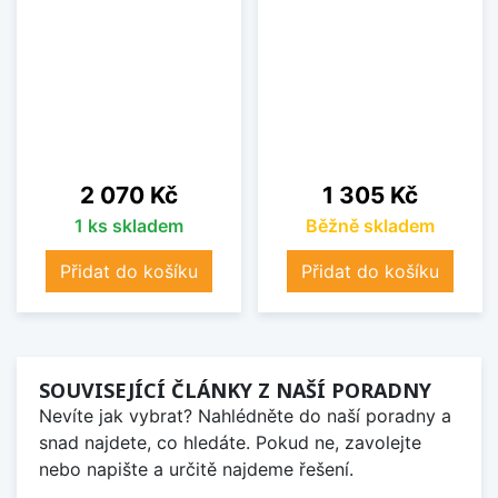
Cena
Cena
2 070 Kč
1 305 Kč
1 ks skladem
Běžně skladem
Přidat do košíku
Přidat do košíku
SOUVISEJÍCÍ ČLÁNKY Z NAŠÍ PORADNY
Nevíte jak vybrat? Nahlédněte do naší poradny a
snad najdete, co hledáte. Pokud ne, zavolejte
nebo napište a určitě najdeme řešení.