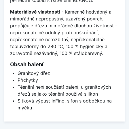
perfektní soulad s bateriemi BLANCO.
Materiálové vlastnosti
- Kamenně hedvábný a
mimořádně nepropustný, uzavřený povrch,
propůjčuje dřezu mimořádně dlouhou životnost -
nepřekonatelně odolný proti poškrábání,
nepřekonatelně nerozbitný, nepřekonatelně
tepluvzdorný do 280 °C, 100 % hygienicky a
zdravotně nezávadný, 100 % stálobarevný.
Obsah balení
Granitový dřez
Příchytky
Těsnění není součástí balení, u granitových
dřezů se jako těsnění používá silikon
Sítková výpust InFino, sifon s odbočkou na
myčku