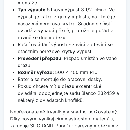
montáže
Typ výpusti:
Sítková výpusť 3 1/2 inFino. Ve
výpusti je zátka z gumy a plastu, na které je
nasazená nerezová krytka. Snadno se čistí,
ovládá a vypadá pěkně, protože je pořád v
rovině se dnem dřezu.
Ruční ovládání výpusti - zavírá a otevírá se
otáčením nerezové krytky výpusti.
Provedení přepadu:
Přepad umístěn ve vaně
dřezu
Rozměr výřezu:
500 x 400 mm R10
Baterie se montuje do pracovní desky.
Pokud chcete mít u dřezu excentrické
ovládání, doobjednejte sadu Blanco 232459 a
některý z ovládacích knoflíků.
Nepřekonatelně trvanlivý a snadno udržovatelný.
Díky novým, vynikajícím vlastnostem materiálu,
zaručuje SILGRANIT PuraDur barevným dřezům z