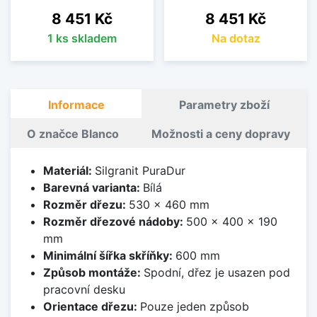
Cena
Cena
8 451 Kč
8 451 Kč
1 ks skladem
Na dotaz
Informace
Parametry zboží
O značce Blanco
Možnosti a ceny dopravy
Materiál:
Silgranit PuraDur
Barevná varianta:
Bílá
Rozměr dřezu:
530 x 460 mm
Rozměr dřezové nádoby:
500 x 400 x 190
mm
Minimální šířka skříňky:
600 mm
Způsob montáže:
Spodní, dřez je usazen pod
pracovní desku
Orientace dřezu:
Pouze jeden způsob