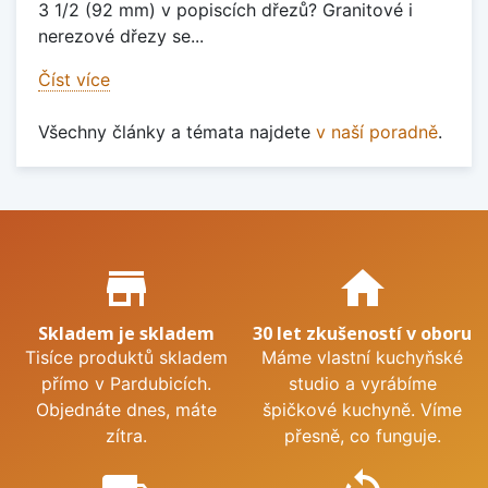
3 1/2 (92 mm) v popiscích dřezů? Granitové i
nerezové dřezy se...
Číst více
Všechny články a témata najdete
v naší poradně
.
Proč nakupovat u nás?
store_mall_directory
home
Skladem je skladem
30 let zkušeností v oboru
Tisíce produktů skladem
Máme vlastní kuchyňské
přímo v Pardubicích.
studio a vyrábíme
Objednáte dnes, máte
špičkové kuchyně. Víme
zítra.
přesně, co funguje.