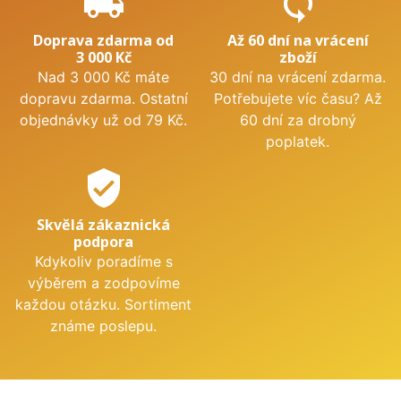
local_shipping
sync
Doprava zdarma od
Až 60 dní na vrácení
3 000 Kč
zboží
Nad 3 000 Kč máte
30 dní na vrácení zdarma.
dopravu zdarma. Ostatní
Potřebujete víc času? Až
objednávky už od 79 Kč.
60 dní za drobný
poplatek.
verified_user
Skvělá zákaznická
podpora
Kdykoliv poradíme s
výběrem a zodpovíme
každou otázku. Sortiment
známe poslepu.