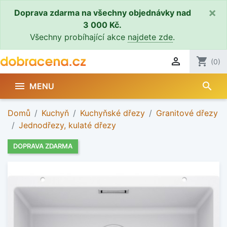
×
Doprava zdarma na všechny objednávky nad
3 000 Kč.
Všechny probíhající akce
najdete zde
.

shopping_cart
(0)
search

MENU
Domů
Kuchyň
Kuchyňské dřezy
Granitové dřezy
Jednodřezy, kulaté dřezy
DOPRAVA ZDARMA