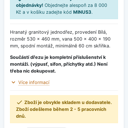
objednávky!
Objednejte alespoň za 8 000
Kč a v košíku zadejte kód
MINUS3
.
Hranatý granitový jednodřez, provedení Bílá,
rozměr 530 x 460 mm, vana 500 x 400 x 190
mm, spodní montáž, minimálně 60 cm skříňka.
Součástí dřezu je kompletní příslušenství k
montáži. (výpusť, sifon, příchytky atd.) Není
třeba nic dokupovat.
expand_more
Více informací

Zboží je obvykle skladem u dodavatele.
Zboží odešleme během 2 - 5 pracovních
dnů.