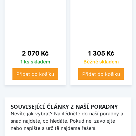
Cena
Cena
2 070 Kč
1 305 Kč
1 ks skladem
Běžně skladem
Přidat do košíku
Přidat do košíku
SOUVISEJÍCÍ ČLÁNKY Z NAŠÍ PORADNY
Nevíte jak vybrat? Nahlédněte do naší poradny a
snad najdete, co hledáte. Pokud ne, zavolejte
nebo napište a určitě najdeme řešení.