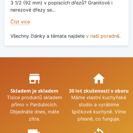
3 1/2 (92 mm) v popiscích dřezů? Granitové i
nerezové dřezy se...
Číst více
Všechny články a témata najdete
v naší poradně
.
Proč nakupovat u nás?
store_mall_directory
home
Skladem je skladem
30 let zkušeností v oboru
Tisíce produktů skladem
Máme vlastní kuchyňské
přímo v Pardubicích.
studio a vyrábíme
Objednáte dnes, máte
špičkové kuchyně. Víme
zítra.
přesně, co funguje.