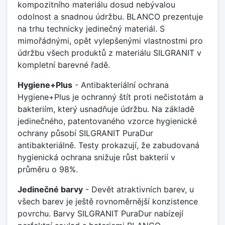
kompozitního materiálu dosud nebývalou
odolnost a snadnou údržbu. BLANCO prezentuje
na trhu technicky jedinečný materiál. S
mimořádnými, opět vylepšenými vlastnostmi pro
údržbu všech produktů z materiálu SILGRANIT v
kompletní barevné řadě.
Hygiene+Plus
- Antibakteriální ochrana
Hygiene+Plus je ochranný štít proti nečistotám a
bakteriím, který usnadňuje údržbu. Na základě
jedinečného, patentovaného vzorce hygienické
ochrany působí SILGRANIT PuraDur
antibakteriálně. Testy prokazují, že zabudovaná
hygienická ochrana snižuje růst bakterií v
průměru o 98%.
Jedinečné barvy
- Devět atraktivních barev, u
všech barev je ještě rovnoměrnější konzistence
povrchu. Barvy SILGRANIT PuraDur nabízejí