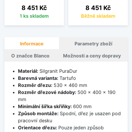
Cena
Cena
8 451 Kč
8 451 Kč
1 ks skladem
Běžně skladem
Informace
Parametry zboží
O značce Blanco
Možnosti a ceny dopravy
Materiál:
Silgranit PuraDur
Barevná varianta:
Tartufo
Rozměr dřezu:
530 x 460 mm
Rozměr dřezové nádoby:
500 x 400 x 190
mm
Minimální šířka skříňky:
600 mm
Způsob montáže:
Spodní, dřez je usazen pod
pracovní desku
Orientace dřezu:
Pouze jeden způsob