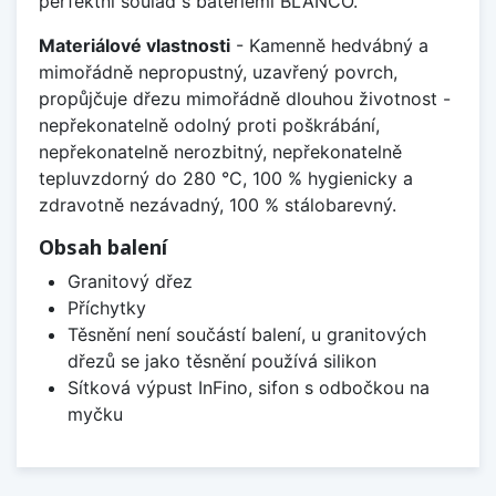
perfektní soulad s bateriemi BLANCO.
Materiálové vlastnosti
- Kamenně hedvábný a
mimořádně nepropustný, uzavřený povrch,
propůjčuje dřezu mimořádně dlouhou životnost -
nepřekonatelně odolný proti poškrábání,
nepřekonatelně nerozbitný, nepřekonatelně
tepluvzdorný do 280 °C, 100 % hygienicky a
zdravotně nezávadný, 100 % stálobarevný.
Obsah balení
Granitový dřez
Příchytky
Těsnění není součástí balení, u granitových
dřezů se jako těsnění používá silikon
Sítková výpust InFino, sifon s odbočkou na
myčku