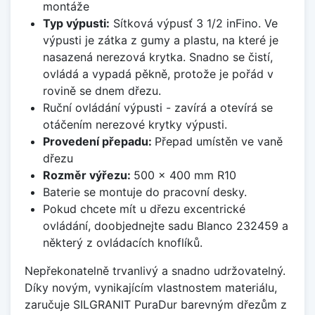
montáže
Typ výpusti:
Sítková výpusť 3 1/2 inFino. Ve
výpusti je zátka z gumy a plastu, na které je
nasazená nerezová krytka. Snadno se čistí,
ovládá a vypadá pěkně, protože je pořád v
rovině se dnem dřezu.
Ruční ovládání výpusti - zavírá a otevírá se
otáčením nerezové krytky výpusti.
Provedení přepadu:
Přepad umístěn ve vaně
dřezu
Rozměr výřezu:
500 x 400 mm R10
Baterie se montuje do pracovní desky.
Pokud chcete mít u dřezu excentrické
ovládání, doobjednejte sadu Blanco 232459 a
některý z ovládacích knoflíků.
Nepřekonatelně trvanlivý a snadno udržovatelný.
Díky novým, vynikajícím vlastnostem materiálu,
zaručuje SILGRANIT PuraDur barevným dřezům z