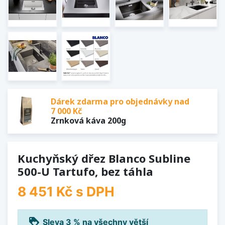
Dárek zdarma pro objednávky nad
7 000 Kč
Zrnková káva 200g
Kuchyňský dřez Blanco Subline
500-U Tartufo, bez táhla
8 451 Kč
s DPH
loyalty
Sleva 3 % na všechny větší