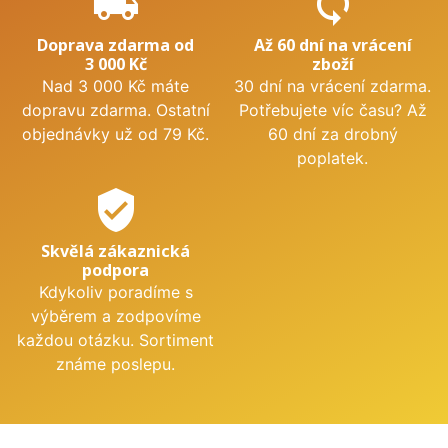
local_shipping
sync
Doprava zdarma od
Až 60 dní na vrácení
3 000 Kč
zboží
Nad 3 000 Kč máte
30 dní na vrácení zdarma.
dopravu zdarma. Ostatní
Potřebujete víc času? Až
objednávky už od 79 Kč.
60 dní za drobný
poplatek.
verified_user
Skvělá zákaznická
podpora
Kdykoliv poradíme s
výběrem a zodpovíme
každou otázku. Sortiment
známe poslepu.