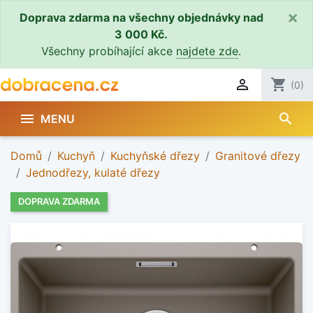
×
Doprava zdarma na všechny objednávky nad
3 000 Kč.
Všechny probíhající akce
najdete zde
.

shopping_cart
(0)
search

MENU
Domů
Kuchyň
Kuchyňské dřezy
Granitové dřezy
Jednodřezy, kulaté dřezy
DOPRAVA ZDARMA