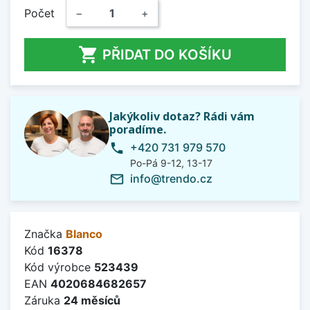
Počet
−
+

PŘIDAT DO KOŠÍKU
Jakýkoliv dotaz? Rádi vám
poradíme.
+420 731 979 570
phone
Po-Pá 9-12, 13-17
info@trendo.cz
mail_outline
Značka
Blanco
Kód
16378
Kód výrobce
523439
EAN
4020684682657
Záruka
24 měsíců