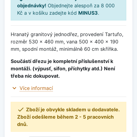
objednávky!
Objednejte alespoň za 8 000
Kč a v košíku zadejte kód
MINUS3
.
Hranatý granitový jednodřez, provedení Tartufo,
rozměr 530 x 460 mm, vana 500 x 400 x 190
mm, spodní montáž, minimálně 60 cm skříňka.
Součástí dřezu je kompletní příslušenství k
montáži. (výpusť, sifon, příchytky atd.) Není
třeba nic dokupovat.
expand_more
Více informací

Zboží je obvykle skladem u dodavatele.
Zboží odešleme během 2 - 5 pracovních
dnů.