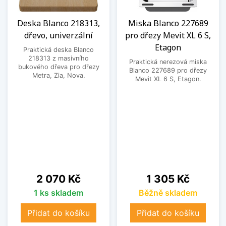
Deska Blanco 218313,
Miska Blanco 227689
dřevo, univerzální
pro dřezy Mevit XL 6 S,
Etagon
Praktická deska Blanco
218313 z masivního
Praktická nerezová miska
bukového dřeva pro dřezy
Blanco 227689 pro dřezy
Metra, Zia, Nova.
Mevit XL 6 S, Etagon.
Cena
Cena
2 070 Kč
1 305 Kč
1 ks skladem
Běžně skladem
Přidat do košíku
Přidat do košíku