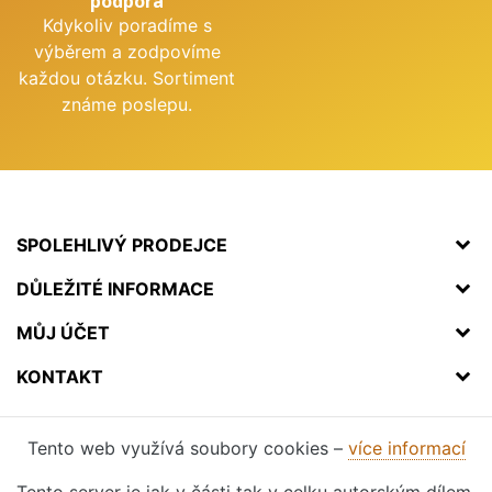
podpora
Kdykoliv poradíme s
výběrem a zodpovíme
každou otázku. Sortiment
známe poslepu.
SPOLEHLIVÝ PRODEJCE
DŮLEŽITÉ INFORMACE
MŮJ ÚČET
KONTAKT
Tento web využívá soubory cookies –
více informací
Tento server je jak v části tak v celku autorským dílem.