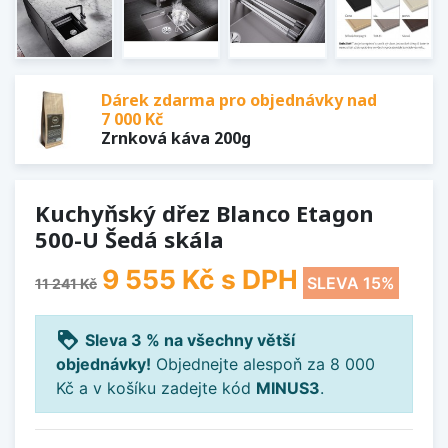
Dárek zdarma pro objednávky nad
7 000 Kč
Zrnková káva 200g
Kuchyňský dřez Blanco Etagon
500-U Šedá skála
9 555 Kč
s DPH
SLEVA 15%
11 241 Kč
loyalty
Sleva 3 % na všechny větší
objednávky!
Objednejte alespoň za 8 000
Kč a v košíku zadejte kód
MINUS3
.