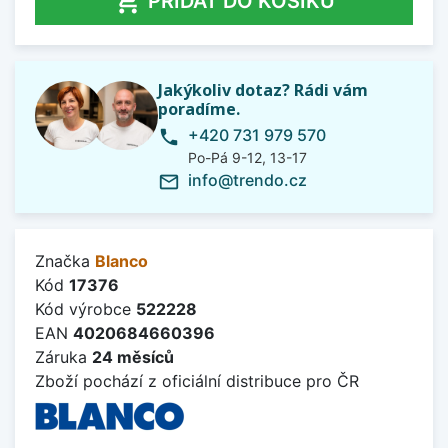

PŘIDAT DO KOŠÍKU
Jakýkoliv dotaz? Rádi vám
poradíme.
+420 731 979 570
phone
Po-Pá 9-12, 13-17
info@trendo.cz
mail_outline
Značka
Blanco
Kód
17376
Kód výrobce
522228
EAN
4020684660396
Záruka
24 měsíců
Zboží pochází z oficiální distribuce pro ČR