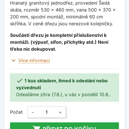
Hranatý granitový jednodřez, provedení Šedá
skála, rozměr 530 x 460 mm, vana 500 x 370 x
200 mm, spodní montáž, minimálně 60 cm
skříňka. V ceně dřezu jsou nerezové kolejničky.
Součástí dřezu je kompletní příslušenství k
montáži. (výpusť, sifon, příchytky atd.) Není
třeba nic dokupovat.
expand_more
Více informací

1 kus skladem, ihned k odeslání nebo
vyzvednutí
Odesíláme zítra (7.8.), u vás v pondělí 10.8..
Počet
−
+