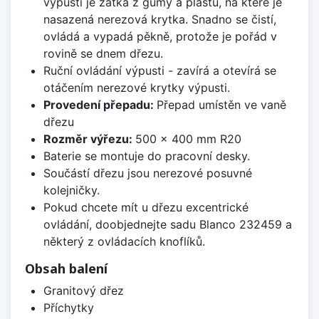
výpusti je zátka z gumy a plastu, na které je
nasazená nerezová krytka. Snadno se čistí,
ovládá a vypadá pěkně, protože je pořád v
rovině se dnem dřezu.
Ruční ovládání výpusti - zavírá a otevírá se
otáčením nerezové krytky výpusti.
Provedení přepadu:
Přepad umístěn ve vaně
dřezu
Rozměr výřezu:
500 x 400 mm R20
Baterie se montuje do pracovní desky.
Součástí dřezu jsou nerezové posuvné
kolejničky.
Pokud chcete mít u dřezu excentrické
ovládání, doobjednejte sadu Blanco 232459 a
některý z ovládacích knoflíků.
Obsah balení
Granitový dřez
Příchytky