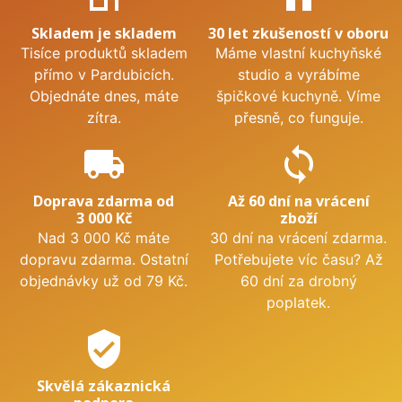
Skladem je skladem
30 let zkušeností v oboru
Tisíce produktů skladem
Máme vlastní kuchyňské
přímo v Pardubicích.
studio a vyrábíme
Objednáte dnes, máte
špičkové kuchyně. Víme
zítra.
přesně, co funguje.
local_shipping
sync
Doprava zdarma od
Až 60 dní na vrácení
3 000 Kč
zboží
Nad 3 000 Kč máte
30 dní na vrácení zdarma.
dopravu zdarma. Ostatní
Potřebujete víc času? Až
objednávky už od 79 Kč.
60 dní za drobný
poplatek.
verified_user
Skvělá zákaznická