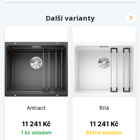

Další varianty
Antracit
Bílá
Cena
Cena
11 241 Kč
11 241 Kč
1 ks skladem
Běžně skladem