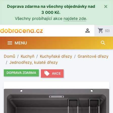
×
Doprava zdarma na všechny objednávky nad
3 000 Kč.
Všechny probíhající akce
najdete zde
.

shopping_cart
(0)
search

MENU
Domů
Kuchyň
Kuchyňské dřezy
Granitové dřezy
Jednodřezy, kulaté dřezy
local_offer
DOPRAVA ZDARMA
AKCE