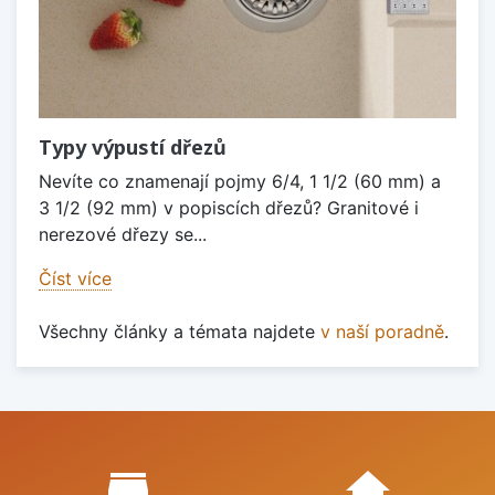
Typy výpustí dřezů
Nevíte co znamenají pojmy 6/4, 1 1/2 (60 mm) a
3 1/2 (92 mm) v popiscích dřezů? Granitové i
nerezové dřezy se...
Číst více
Všechny články a témata najdete
v naší poradně
.
Proč nakupovat u nás?
store_mall_directory
home