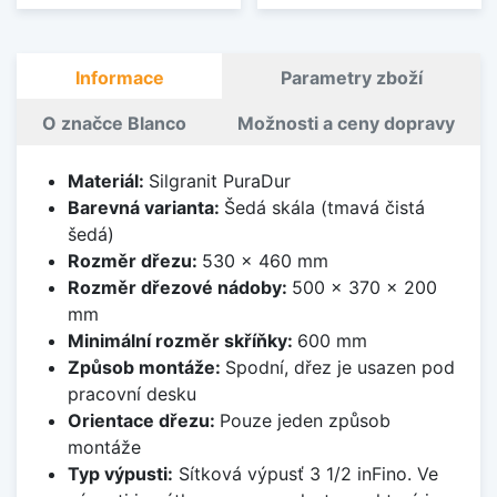
Informace
Parametry zboží
O značce Blanco
Možnosti a ceny dopravy
Materiál:
Silgranit PuraDur
Barevná varianta:
Šedá skála (tmavá čistá
šedá)
Rozměr dřezu:
530 x 460 mm
Rozměr dřezové nádoby:
500 x 370 x 200
mm
Minimální rozměr skříňky:
600 mm
Způsob montáže:
Spodní, dřez je usazen pod
pracovní desku
Orientace dřezu:
Pouze jeden způsob
montáže
Typ výpusti:
Sítková výpusť 3 1/2 inFino. Ve