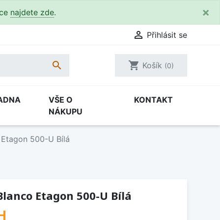
×
kce
najdete zde
.

Přihlásit se

shopping_cart
Košík
(0)
ADNA
VŠE O
KONTAKT
NÁKUPU
 Etagon 500-U Bílá
lanco Etagon 500-U Bílá
H