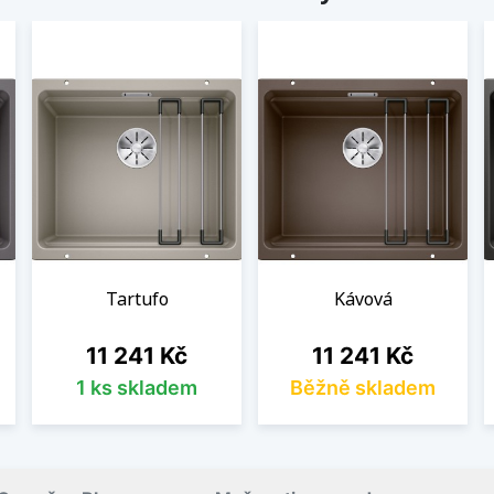
Tartufo
Kávová
Cena
Cena
11 241 Kč
11 241 Kč
1 ks skladem
Běžně skladem