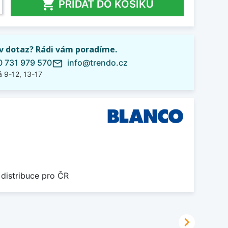

PŘIDAT DO KOŠÍKU
iv dotaz? Rádi vám poradíme.
 731 979 570
info@trendo.cz
mail_outline
 9-12, 13-17
 distribuce pro ČR
