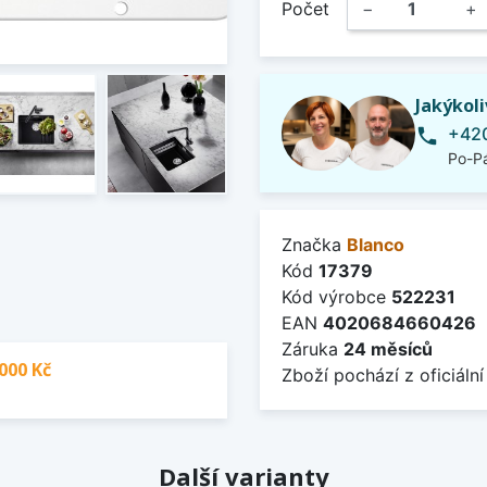
Počet
−
+
Jakýkol
+420
phone
Po-Pá
Značka
Blanco
Kód
17379
Kód výrobce
522231
EAN
4020684660426
Záruka
24 měsíců
000 Kč
Zboží pochází z oficiální
Další varianty