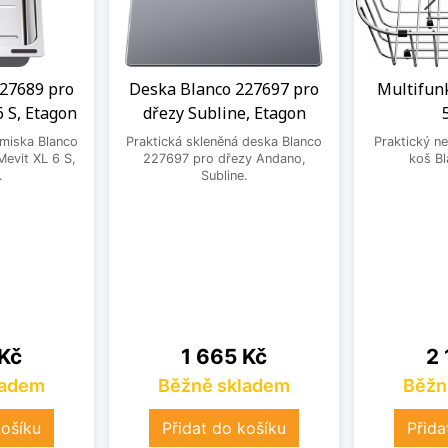
27689 pro
Deska Blanco 227697 pro
Multifun
6 S, Etagon
dřezy Subline, Etagon
 miska Blanco
Praktická skleněná deska Blanco
Praktický ne
evit XL 6 S,
227697 pro dřezy Andano,
koš B
.
Subline.
Cena
Ce
 Kč
1 665 Kč
2 
ladem
Běžně skladem
Běžn
košíku
Přidat do košíku
Přida