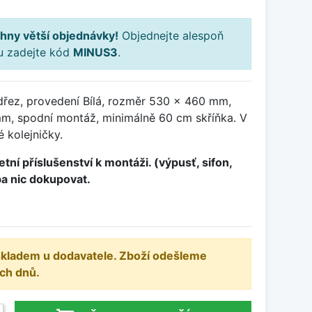
hny větší objednávky!
Objednejte alespoň
ku zadejte kód
MINUS3
.
dřez, provedení Bílá, rozměr 530 x 460 mm,
m, spodní montáž, minimálně 60 cm skříňka. V
 kolejničky.
tní příslušenství k montáži. (výpusť, sifon,
ba nic dokupovat.
 skladem u dodavatele. Zboží odešleme
ch dnů.