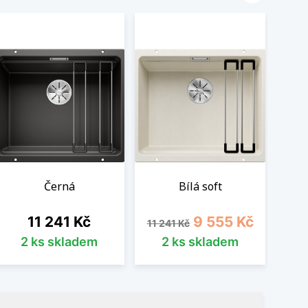
Černá
Bílá soft
Cena
Běžná cena
Cena
11 241 Kč
9 555 Kč
11 241 Kč
2 ks skladem
2 ks skladem