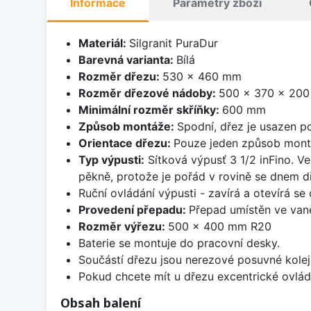
Informace
Parametry zboží
Materiál:
Silgranit PuraDur
Barevná varianta:
Bílá
Rozměr dřezu:
530 x 460 mm
Rozměr dřezové nádoby:
500 x 370 x 20
Minimální rozměr skříňky:
600 mm
Způsob montáže:
Spodní, dřez je usazen p
Orientace dřezu:
Pouze jeden způsob mon
Typ výpusti:
Sítková výpusť 3 1/2 inFino. Ve
pěkně, protože je pořád v rovině se dnem d
Ruční ovládání výpusti - zavírá a otevírá se
Provedení přepadu:
Přepad umístěn ve van
Rozměr výřezu:
500 x 400 mm R20
Baterie se montuje do pracovní desky.
Součástí dřezu jsou nerezové posuvné kolej
Pokud chcete mít u dřezu excentrické ovlád
Obsah balení