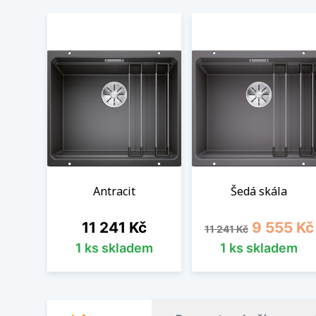
Antracit
Šedá skála
Cena
Běžná cena
Cena
11 241 Kč
9 555 Kč
11 241 Kč
1 ks skladem
1 ks skladem