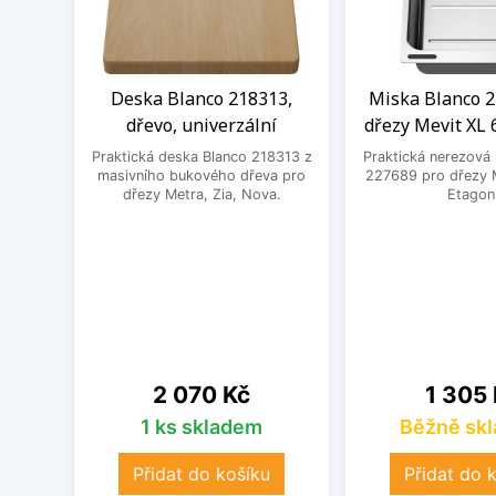
Deska Blanco 218313,
Miska Blanco 2
dřevo, univerzální
dřezy Mevit XL 
Praktická deska Blanco 218313 z
Praktická nerezová
masivního bukového dřeva pro
227689 pro dřezy M
dřezy Metra, Zia, Nova.
Etagon
Cena
Cena
2 070 Kč
1 305
1 ks skladem
Běžně sk
Přidat do košíku
Přidat do 