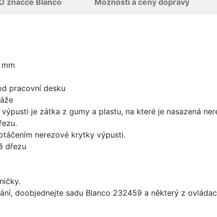
O značce Blanco
Možnosti a ceny dopravy
0 mm
od pracovní desku
táže
 výpusti je zátka z gumy a plastu, na které je nasazená ne
řezu.
 otáčením nerezové krytky výpusti.
ě dřezu
ničky.
ání, doobjednejte sadu Blanco 232459 a některý z ovládací