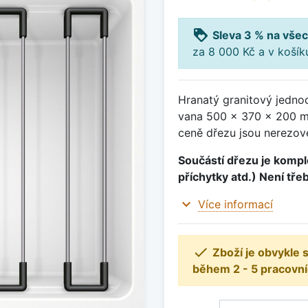
loyalty
Sleva 3 % na všec
za 8 000 Kč a v koší
Hranatý granitový jedno
vana 500 x 370 x 200 m
ceně dřezu jsou nerezové
Součástí dřezu je komple
příchytky atd.) Není tře
expand_more
Více informací

Zboží je obvykle
během 2 - 5 pracovní