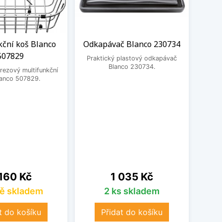
kční koš Blanco
Odkapávač Blanco 230734
De
507829
dřev
Praktický plastový odkapávač
Blanco 230734.
rezový multifunkční
lanco 507829.
Prakt
230
na
Cena
160 Kč
1 035 Kč
ě skladem
2 ks skladem
t do košíku
Přidat do košíku