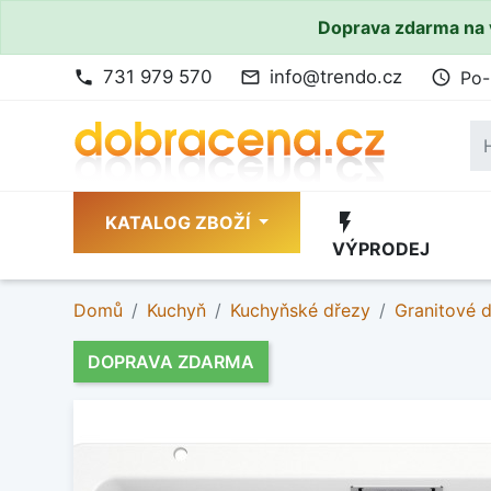
Doprava zdarma na 
731 979 570
info@trendo.cz
Po-
phone
mail_outline
access_time
flash_on
KATALOG ZBOŽÍ
VÝPRODEJ
Domů
Kuchyň
Kuchyňské dřezy
Granitové 
DOPRAVA ZDARMA