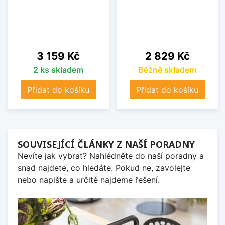
Cena
Cena
3 159 Kč
2 829 Kč
2 ks skladem
Běžně skladem
Přidat do košíku
Přidat do košíku
SOUVISEJÍCÍ ČLÁNKY Z NAŠÍ PORADNY
Nevíte jak vybrat? Nahlédněte do naší poradny a
snad najdete, co hledáte. Pokud ne, zavolejte
nebo napište a určitě najdeme řešení.