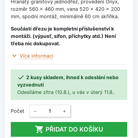
Hranatý granitový jednodřez, provedení Onyx,
rozměr 560 x 460 mm, vana 520 x 420 x 200
mm, spodní montáž, minimálně 60 cm skříňka.
Součástí dřezu je kompletní příslušenství k
montáži. (výpusť, sifon, příchytky atd.) Není
třeba nic dokupovat.
expand_more
Více informací

2 kusy skladem, ihned k odeslání nebo
vyzvednutí
Odesíláme zítra (10.8.), u vás v úterý 11.8..
Počet
−
+

PŘIDAT DO KOŠÍKU