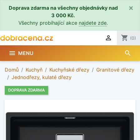
×
Doprava zdarma na všechny objednávky nad
3 000 Kč.
Všechny probíhající akce
najdete zde
.

shopping_cart
(0)
search

MENU
Domů
Kuchyň
Kuchyňské dřezy
Granitové dřezy
Jednodřezy, kulaté dřezy
DOPRAVA ZDARMA