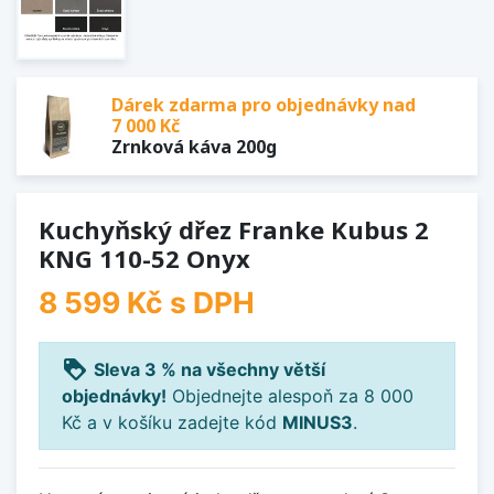
Dárek zdarma pro objednávky nad
7 000 Kč
Zrnková káva 200g
Kuchyňský dřez Franke Kubus 2
KNG 110-52 Onyx
8 599 Kč
s DPH
loyalty
Sleva 3 % na všechny větší
objednávky!
Objednejte alespoň za 8 000
Kč a v košíku zadejte kód
MINUS3
.