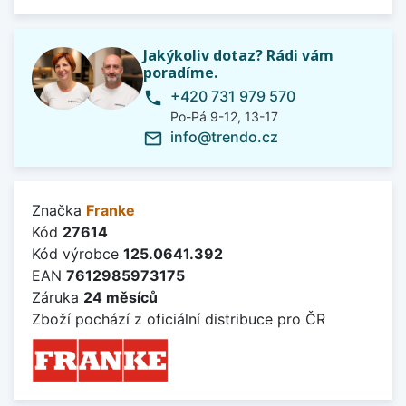
Jakýkoliv dotaz? Rádi vám
poradíme.
+420 731 979 570
phone
Po-Pá 9-12, 13-17
info@trendo.cz
mail_outline
Značka
Franke
Kód
27614
Kód výrobce
125.0641.392
EAN
7612985973175
Záruka
24 měsíců
Zboží pochází z oficiální distribuce pro ČR