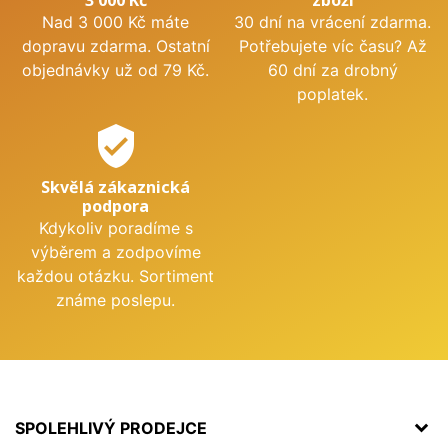
Nad 3 000 Kč máte
30 dní na vrácení zdarma.
dopravu zdarma. Ostatní
Potřebujete víc času? Až
objednávky už od 79 Kč.
60 dní za drobný
poplatek.
verified_user
Skvělá zákaznická
podpora
Kdykoliv poradíme s
výběrem a zodpovíme
každou otázku. Sortiment
známe poslepu.
SPOLEHLIVÝ PRODEJCE