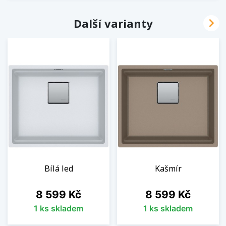

Další varianty
Bílá led
Kašmír
Cena
Cena
8 599 Kč
8 599 Kč
1 ks skladem
1 ks skladem