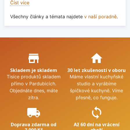
Číst více
Všechny články a témata najdete
v naší poradně
.
Proč nakupovat u nás?
store_mall_directory
home
Skladem je skladem
30 let zkušeností v oboru
Tisíce produktů skladem
Máme vlastní kuchyňské
přímo v Pardubicích.
studio a vyrábíme
Objednáte dnes, máte
špičkové kuchyně. Víme
zítra.
přesně, co funguje.
local_shipping
sync
Doprava zdarma od
Až 60 dní na vrácení
3 000 Kč
zboží