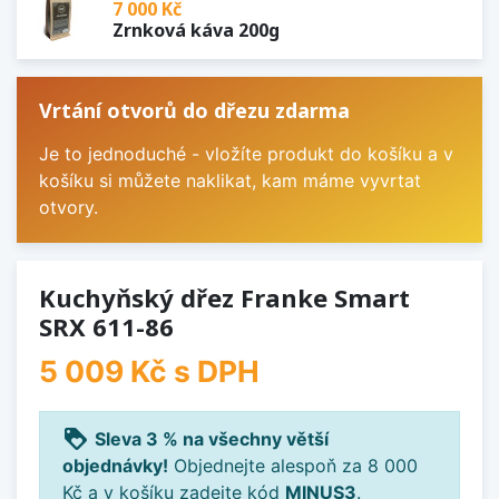
7 000 Kč
Zrnková káva 200g
Vrtání otvorů do dřezu zdarma
Je to jednoduché - vložíte produkt do košíku a v
košíku si můžete naklikat, kam máme vyvrtat
otvory.
Kuchyňský dřez Franke Smart
SRX 611-86
5 009 Kč
s DPH
loyalty
Sleva 3 % na všechny větší
objednávky!
Objednejte alespoň za 8 000
Kč a v košíku zadejte kód
MINUS3
.