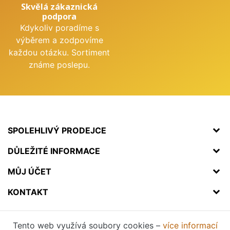
Skvělá zákaznická
podpora
Kdykoliv poradíme s
výběrem a zodpovíme
každou otázku. Sortiment
známe poslepu.
SPOLEHLIVÝ PRODEJCE
DŮLEŽITÉ INFORMACE
MŮJ ÚČET
KONTAKT
Tento web využívá soubory cookies –
více informací