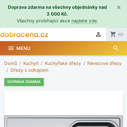
×
Doprava zdarma na všechny objednávky nad
3 000 Kč.
Všechny probíhající akce
najdete zde
.

shopping_cart
(0)
search

MENU
Domů
Kuchyň
Kuchyňské dřezy
Nerezové dřezy
Dřezy s odkapem
DOPRAVA ZDARMA