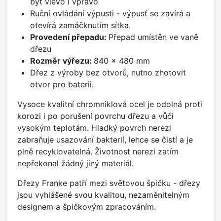
být vlevo i vpravo
Ruční ovládání výpusti - výpusť se zavírá a
otevírá zamáčknutím sítka.
Provedení přepadu:
Přepad umístěn ve vaně
dřezu
Rozměr výřezu:
840 x 480 mm
Dřez z výroby bez otvorů, nutno zhotovit
otvor pro baterii.
Vysoce kvalitní chromniklová ocel je odolná proti
korozi i po porušení povrchu dřezu a vůči
vysokým teplotám. Hladký povrch nerezi
zabraňuje usazování bakterií, lehce se čistí a je
plně recyklovatelná. Životnost nerezi zatím
nepřekonal žádný jiný materiál.
Dřezy Franke patří mezi světovou špičku - dřezy
jsou vyhlášené svou kvalitou, nezaměnitelným
designem a špičkovým zpracováním.