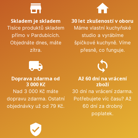
Proč nakupovat u nás?
store_mall_directory
home
Skladem je skladem
30 let zkušeností v oboru
Tisíce produktů skladem
Máme vlastní kuchyňské
přímo v Pardubicích.
studio a vyrábíme
Objednáte dnes, máte
špičkové kuchyně. Víme
zítra.
přesně, co funguje.
local_shipping
sync
Doprava zdarma od
Až 60 dní na vrácení
3 000 Kč
zboží
Nad 3 000 Kč máte
30 dní na vrácení zdarma.
dopravu zdarma. Ostatní
Potřebujete víc času? Až
objednávky už od 79 Kč.
60 dní za drobný
poplatek.
verified_user