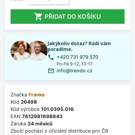

PŘIDAT DO KOŠÍKU
Jakýkoliv dotaz? Rádi vám
poradíme.
+420 731 979 570
phone
Po-Pá 9-12, 13-17
info@trendo.cz
mail_outline
Značka
Franke
Kód
26498
Kód výrobce
101.0395.016
EAN
7612981698843
Záruka
24 měsíců
Zboží pochází z oficiální distribuce pro ČR