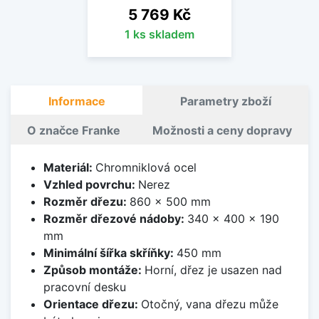
Cena
5 769 Kč
1 ks skladem
Informace
Parametry zboží
O značce Franke
Možnosti a ceny dopravy
Materiál:
Chromniklová ocel
Vzhled povrchu:
Nerez
Rozměr dřezu:
860 x 500 mm
Rozměr dřezové nádoby:
340 x 400 x 190
mm
Minimální šířka skříňky:
450 mm
Způsob montáže:
Horní, dřez je usazen nad
pracovní desku
Orientace dřezu:
Otočný, vana dřezu může