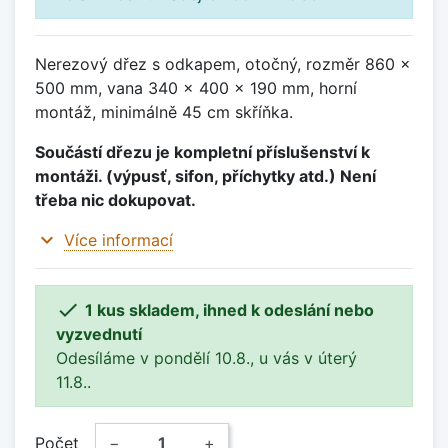
Nerezový dřez s odkapem, otočný, rozměr 860 x
500 mm, vana 340 x 400 x 190 mm, horní
montáž, minimálně 45 cm skříňka.
Součástí dřezu je kompletní příslušenství k
montáži. (výpusť, sifon, příchytky atd.) Není
třeba nic dokupovat.
expand_more
Více informací

1 kus skladem, ihned k odeslání nebo
vyzvednutí
Odesíláme v pondělí 10.8., u vás v úterý
11.8..
Počet
−
+