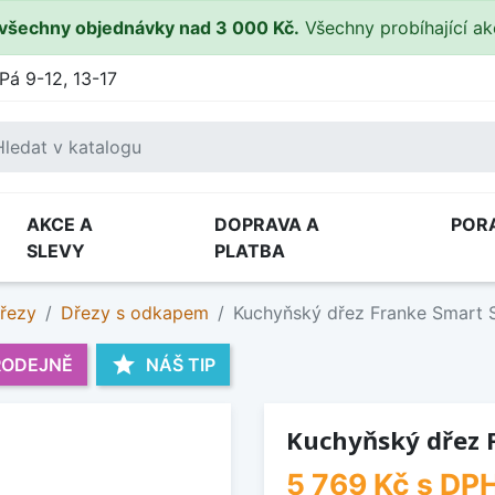
všechny objednávky nad 3 000 Kč.
Všechny probíhající a
Pá 9-12, 13-17
AKCE A
DOPRAVA A
POR
SLEVY
PLATBA
řezy
Dřezy s odkapem
Kuchyňský dřez Franke Smart 
star
RODEJNĚ
NÁŠ TIP
Kuchyňský dřez 
5 769 Kč
s DP