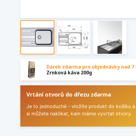
Dárek zdarma pro objednávky nad 7 
Zrnková káva 200g
Vrtání otvorů do dřezu zdarma
Je to jednoduché - vložíte produkt do košíku a
si můžete naklikat, kam máme vyvrtat otvory.