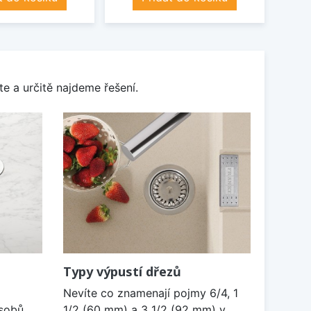
e a určitě najdeme řešení.
Typy výpustí dřezů
Nevíte co znamenají pojmy 6/4, 1
sobů.
1/2 (60 mm) a 3 1/2 (92 mm) v