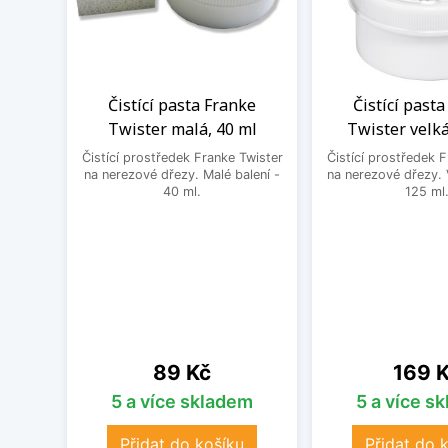
Čistící pasta Franke
Čistící past
Twister malá, 40 ml
Twister velká
Čistící prostředek Franke Twister
Čistící prostředek 
na nerezové dřezy. Malé balení -
na nerezové dřezy. 
40 ml.
125 ml
Cena
Cena
89 Kč
169 
5 a více skladem
5 a více s
Přidat do košíku
Přidat do 