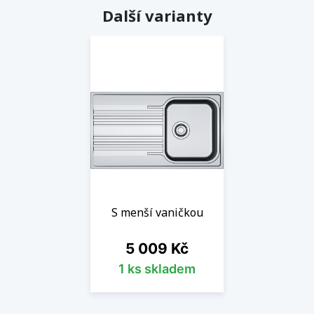
Další varianty
S menší vaničkou
Cena
5 009 Kč
1 ks skladem