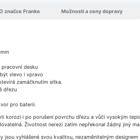
O značce Franke
Možnosti a ceny dopravy
0 mm
d pracovní desku
být vlevo i vpravo
 otevírá zamáčknutím sítka.
ě dřezu
vor pro baterii.
oti korozi i po porušení povrchu dřezu a vůči vysokým tep
yklovatelná. Životnost nerezi zatím nepřekonal žádný jiný mat
ezy jsou vyhlášené svou kvalitou, nezaměnitelným designe