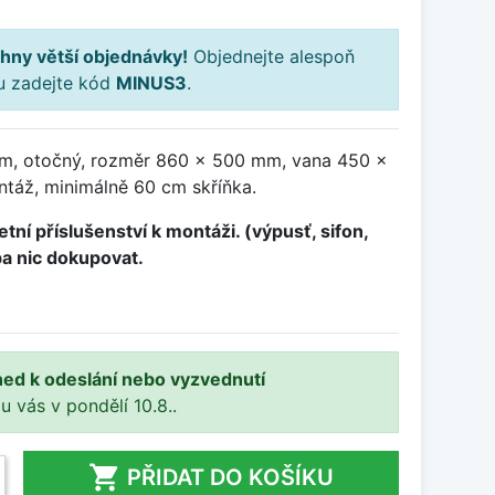
hny větší objednávky!
Objednejte alespoň
ku zadejte kód
MINUS3
.
m, otočný, rozměr 860 x 500 mm, vana 450 x
táž, minimálně 60 cm skříňka.
tní příslušenství k montáži. (výpusť, sifon,
ba nic dokupovat.
ned k odeslání nebo vyzvednutí
 u vás v pondělí 10.8..

PŘIDAT DO KOŠÍKU