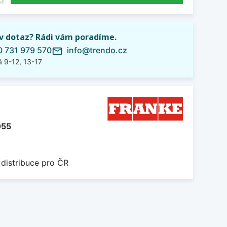
iv dotaz? Rádi vám poradíme.
 731 979 570
info@trendo.cz
mail_outline
 9-12, 13-17
055
 distribuce pro ČR