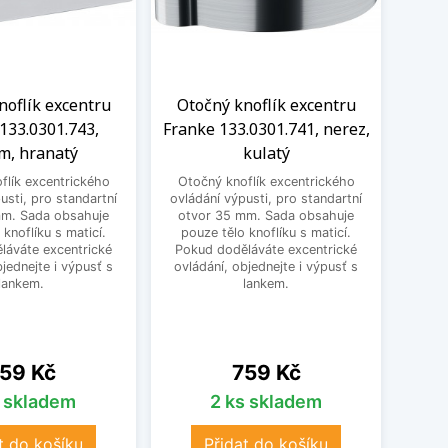
noflík excentru
Otočný knoflík excentru
Otočn
133.0301.743,
Franke 133.0301.741, nerez,
Fr
m, hranatý
kulatý
odb
flík excentrického
Otočný knoflík excentrického
usti, pro standartní
ovládání výpusti, pro standartní
Dřez
mm. Sada obsahuje
otvor 35 mm. Sada obsahuje
ovl
 knoflíku s maticí.
pouze tělo knoflíku s maticí.
vhod
láváte excentrické
Pokud doděláváte excentrické
dodě
bjednejte i výpusť s
ovládání, objednejte i výpusť s
High
lankem.
lankem.
pro
Franke
ena
Cena
59 Kč
759 Kč
s skladem
2 ks skladem
t do košíku
Přidat do košíku