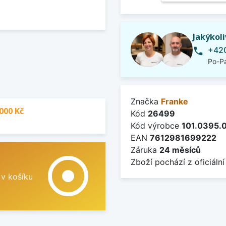
Jakýkol
+420
phone
Po-Pá
Značka
Franke
000 Kč
Kód
26499
Kód výrobce
101.0395.
EAN
7612981699222
Záruka
24 měsíců
adjust
Zboží pochází z oficiální
 v košíku