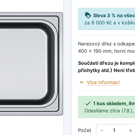
loyalty
Sleva 3 % na všec
za 8 000 Kč a v koší
Nerezový dřez s odkape
400 x 190 mm, horní mon
Součástí dřezu je komple
příchytky atd.) Není tře
expand_more
Více informací

1 kus skladem, ih
Odesíláme zítra (7.8.),
Počet
−
+