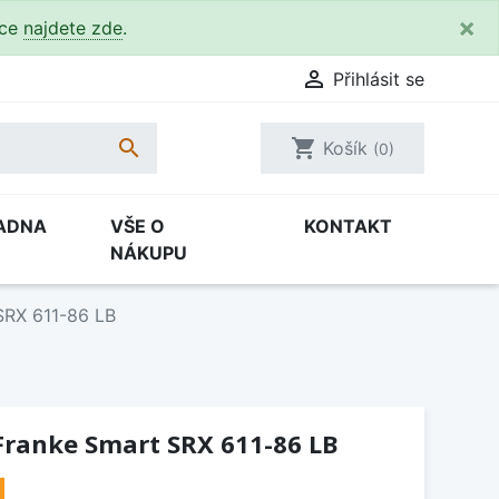
×
kce
najdete zde
.

Přihlásit se

shopping_cart
Košík
(0)
ADNA
VŠE O
KONTAKT
NÁKUPU
SRX 611-86 LB
Franke Smart SRX 611-86 LB
H