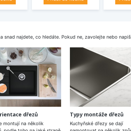
a snad najdete, co hledáte. Pokud ne, zavolejte nebo napišt
rientace dřezů
Typy montáže dřezů
e montují na několik
Kuchyňské dřezy se dají
, podle toho na jaké straně
namontovat na několik způ