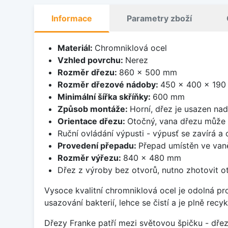
Informace
Parametry zboží
Materiál:
Chromniklová ocel
Vzhled povrchu:
Nerez
Rozměr dřezu:
860 x 500 mm
Rozměr dřezové nádoby:
450 x 400 x 19
Minimální šířka skříňky:
600 mm
Způsob montáže:
Horní, dřez je usazen na
Orientace dřezu:
Otočný, vana dřezu může 
Ruční ovládání výpusti - výpusť se zavírá a
Provedení přepadu:
Přepad umístěn ve van
Rozměr výřezu:
840 x 480 mm
Dřez z výroby bez otvorů, nutno zhotovit ot
Vysoce kvalitní chromniklová ocel je odolná pr
usazování bakterií, lehce se čistí a je plně rec
Dřezy Franke patří mezi světovou špičku - dř