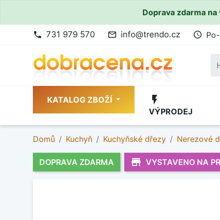
Doprava zdarma na 
731 979 570
info@trendo.cz
Po-
phone
mail_outline
access_time
flash_on
KATALOG ZBOŽÍ
VÝPRODEJ
Domů
Kuchyň
Kuchyňské dřezy
Nerezové d
store_mall_directory
DOPRAVA ZDARMA
VYSTAVENO NA P