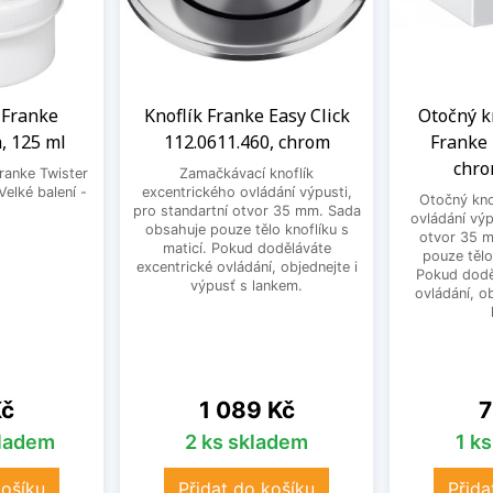
a Franke
Knoflík Franke Easy Click
Otočný k
, 125 ml
112.0611.460, chrom
Franke 
chro
Franke Twister
Zamačkávací knoflík
Velké balení -
excentrického ovládání výpusti,
Otočný kno
.
pro standartní otvor 35 mm. Sada
ovládání výp
obsahuje pouze tělo knoflíku s
otvor 35 
maticí. Pokud doděláváte
pouze tělo
excentrické ovládání, objednejte i
Pokud dodě
výpusť s lankem.
ovládání, o
Cena
C
Kč
1 089 Kč
7
kladem
2 ks skladem
1 k
košíku
Přidat do košíku
Přida