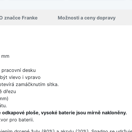
O značce Franke
Možnosti a ceny dopravy
0 mm
d pracovní desku
být vlevo i vpravo
 otevírá zamáčknutím sítka.
ě dřezu
 mm)
tu.
 odkapové ploše, vysoké baterie jsou mírně nakloněny.
vor pro baterii.
ojením drcené žuly (80%) a akrylu (20%). Snadno se udržuje