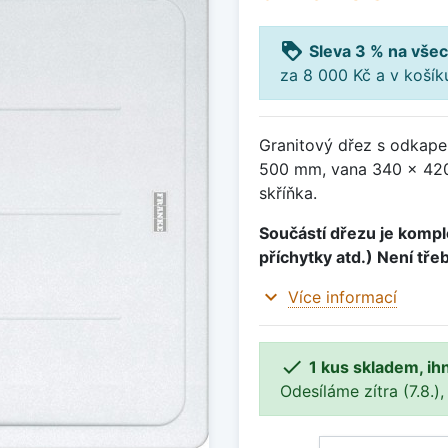
loyalty
Sleva 3 % na všec
za 8 000 Kč a v koší
Granitový dřez s odkape
500 mm, vana 340 x 420
skříňka.
Součástí dřezu je komple
příchytky atd.) Není tře
expand_more
Více informací

1 kus skladem, ih
Odesíláme zítra (7.8.),