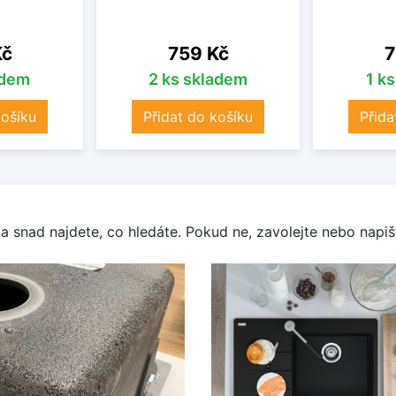
Cena
C
Kč
759 Kč
7
adem
2 ks skladem
1 k
košíku
Přidat do košíku
Přida
a snad najdete, co hledáte. Pokud ne, zavolejte nebo napišt