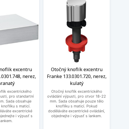
noflík excentru
Otočný knoflík excentru
Knof
.0301.748, nerez,
Franke 133.0301.720, nerez,
1
ranatý
kulatý
excen
flík excentrického
Otočný knoflík excentrického
pro st
usti, pro standartní
ovládání výpusti, pro otvor 18-22
obsa
mm. Sada obsahuje
mm. Sada obsahuje pouze tělo
ma
 knoflíku s maticí.
knoflíku s maticí. Pokud
excent
láváte excentrické
doděláváte excentrické ovládání,
bjednejte i výpusť s
objednejte i výpusť s lankem.
lankem.