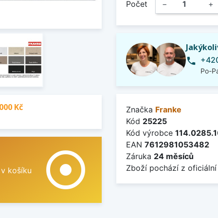
Počet
−
+
Jakýkol
+420
phone
Po-Pá
000 Kč
Značka
Franke
Kód
25225
Kód výrobce
114.0285.
EAN
7612981053482
adjust
Záruka
24 měsíců
Zboží pochází z oficiální
 v košíku