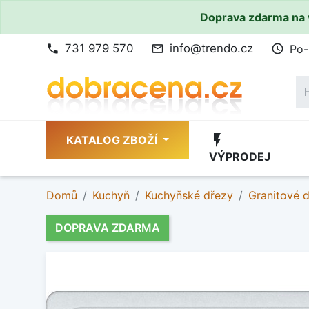
Doprava zdarma na 
731 979 570
info@trendo.cz
Po-
phone
mail_outline
access_time
flash_on
KATALOG ZBOŽÍ
VÝPRODEJ
Domů
Kuchyň
Kuchyňské dřezy
Granitové 
DOPRAVA ZDARMA