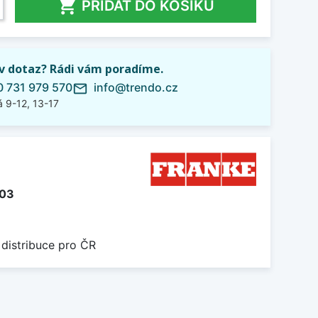

PŘIDAT DO KOŠÍKU
iv dotaz? Rádi vám poradíme.
 731 979 570
info@trendo.cz
mail_outline
 9-12, 13-17
103
 distribuce pro ČR