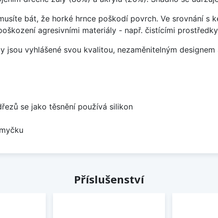
emusíte bát, že horké hrnce poškodí povrch. Ve srovnání s
poškození agresivními materiály - např. čistícími prostřed
ezy jsou vyhlášené svou kvalitou, nezaměnitelným designe
dřezů se jako těsnění používá silikon
 myčku
Příslušenství