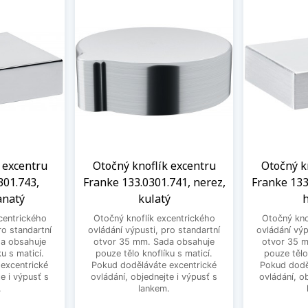
 excentru
Otočný knoflík excentru
Otočný k
301.743,
Franke 133.0301.741, nerez,
Franke 133
anatý
kulatý
h
centrického
Otočný knoflík excentrického
Otočný kno
ro standartní
ovládání výpusti, pro standartní
ovládání výp
a obsahuje
otvor 35 mm. Sada obsahuje
otvor 35 
u s maticí.
pouze tělo knoflíku s maticí.
pouze tělo
excentrické
Pokud doděláváte excentrické
Pokud dodě
e i výpusť s
ovládání, objednejte i výpusť s
ovládání, o
.
lankem.