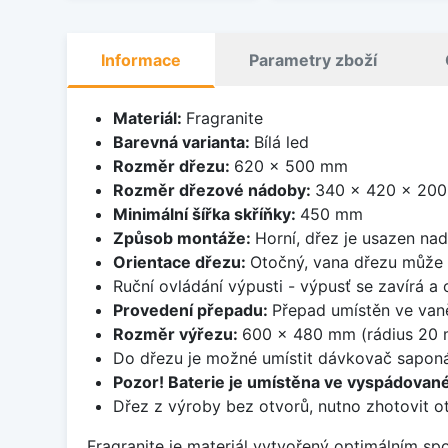
Informace
Parametry zboží
Materiál:
Fragranite
Barevná varianta:
Bílá led
Rozměr dřezu:
620 x 500 mm
Rozměr dřezové nádoby:
340 x 420 x 20
Minimální šířka skříňky:
450 mm
Způsob montáže:
Horní, dřez je usazen na
Orientace dřezu:
Otočný, vana dřezu může 
Ruční ovládání výpusti - výpusť se zavírá a
Provedení přepadu:
Přepad umístěn ve van
Rozměr výřezu:
600 x 480 mm (rádius 20
Do dřezu je možné umístit dávkovač saponá
Pozor! Baterie je umístěna ve vyspádované
Dřez z výroby bez otvorů, nutno zhotovit ot
Fragranite je materiál vytvořený optimálním sp