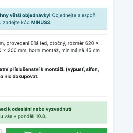
hny větší objednávky!
Objednejte alespoň
ku zadejte kód
MINUS3
.
m, provedení Bílá led, otočný, rozměr 620 x
 x 200 mm, horní montáž, minimálně 45 cm
tní příslušenství k montáži. (výpusť, sifon,
ba nic dokupovat.
ned k odeslání nebo vyzvednutí
 u vás v pondělí 10.8..