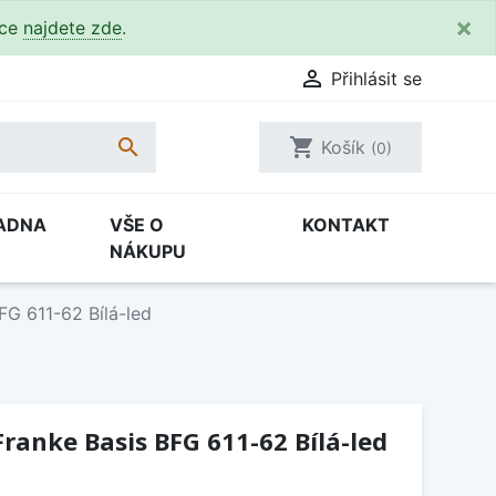
×
kce
najdete zde
.

Přihlásit se

shopping_cart
Košík
(0)
ADNA
VŠE O
KONTAKT
NÁKUPU
FG 611-62 Bílá-led
ranke Basis BFG 611-62 Bílá-led