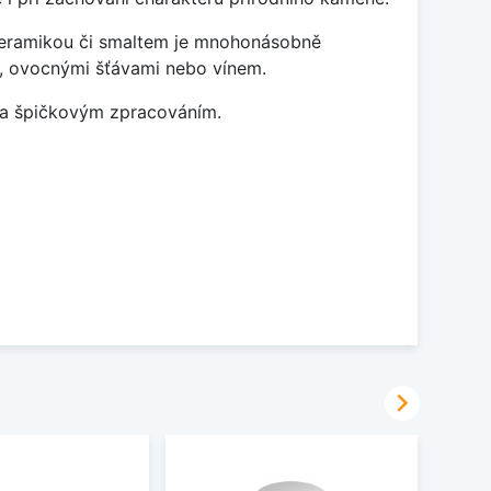
 keramikou či smaltem je mnohonásobně
ky, ovocnými šťávami nebo vínem.
m a špičkovým zpracováním.
