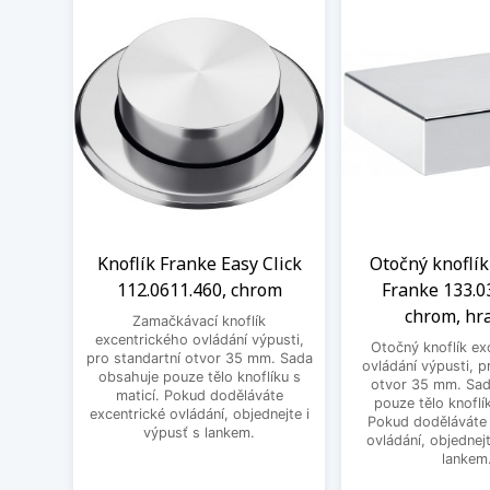
Knoflík Franke Easy Click
Otočný knoflík
112.0611.460, chrom
Franke 133.0
chrom, hr
Zamačkávací knoflík
excentrického ovládání výpusti,
Otočný knoflík ex
pro standartní otvor 35 mm. Sada
ovládání výpusti, p
obsahuje pouze tělo knoflíku s
otvor 35 mm. Sad
maticí. Pokud doděláváte
pouze tělo knoflík
excentrické ovládání, objednejte i
Pokud doděláváte 
výpusť s lankem.
ovládání, objednejt
lankem