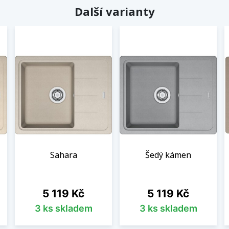
Další varianty
Sahara
Šedý kámen
Cena
Cena
5 119 Kč
5 119 Kč
3 ks skladem
3 ks skladem