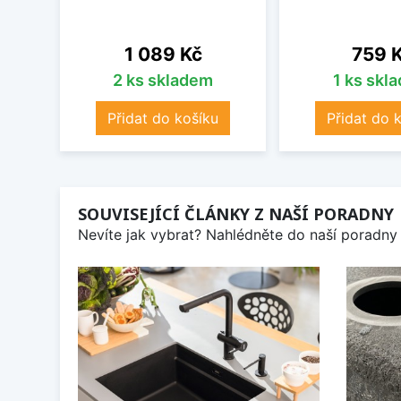
Cena
Cena
1 089 Kč
759 
2 ks skladem
1 ks skl
Přidat do košíku
Přidat do 
SOUVISEJÍCÍ ČLÁNKY Z NAŠÍ PORADNY
Nevíte jak vybrat? Nahlédněte do naší poradny 