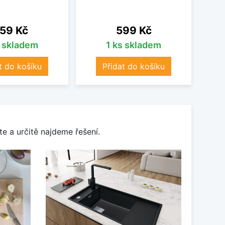
ena
Cena
59 Kč
599 Kč
s skladem
1 ks skladem
t do košíku
Přidat do košíku
e a určitě najdeme řešení.