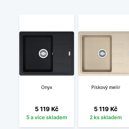
Onyx
Pískový melír
Cena
Cena
5 119 Kč
5 119 Kč
5 a více skladem
2 ks skladem