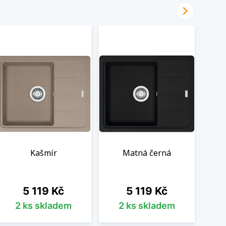

Kašmír
Matná černá
Cena
Cena
5 119 Kč
5 119 Kč
2 ks skladem
2 ks skladem