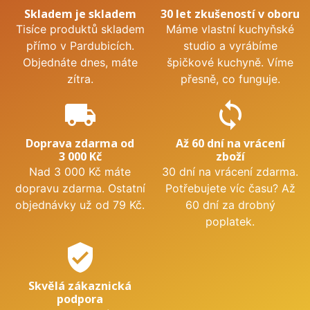
Skladem je skladem
30 let zkušeností v oboru
Tisíce produktů skladem
Máme vlastní kuchyňské
přímo v Pardubicích.
studio a vyrábíme
Objednáte dnes, máte
špičkové kuchyně. Víme
zítra.
přesně, co funguje.
local_shipping
sync
Doprava zdarma od
Až 60 dní na vrácení
3 000 Kč
zboží
Nad 3 000 Kč máte
30 dní na vrácení zdarma.
dopravu zdarma. Ostatní
Potřebujete víc času? Až
objednávky už od 79 Kč.
60 dní za drobný
poplatek.
verified_user
Skvělá zákaznická
podpora