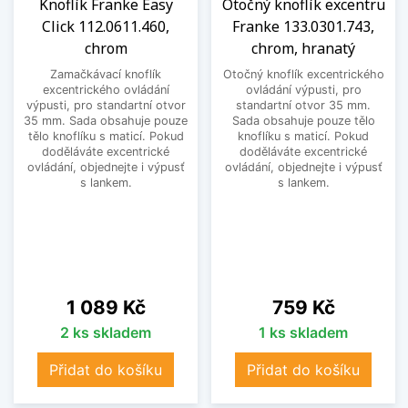
Knoflík Franke Easy
Otočný knoflík excentru
Click 112.0611.460,
Franke 133.0301.743,
chrom
chrom, hranatý
Zamačkávací knoflík
Otočný knoflík excentrického
excentrického ovládání
ovládání výpusti, pro
výpusti, pro standartní otvor
standartní otvor 35 mm.
35 mm. Sada obsahuje pouze
Sada obsahuje pouze tělo
tělo knoflíku s maticí. Pokud
knoflíku s maticí. Pokud
doděláváte excentrické
doděláváte excentrické
ovládání, objednejte i výpusť
ovládání, objednejte i výpusť
s lankem.
s lankem.
Cena
Cena
1 089 Kč
759 Kč
2 ks skladem
1 ks skladem
Přidat do košíku
Přidat do košíku