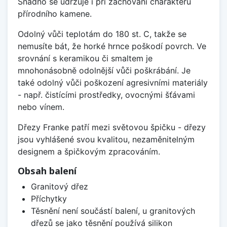
Snadno se udržuje i při zachování charakteru
přírodního kamene.
Odolný vůči teplotám do 180 st. C, takže se
nemusíte bát, že horké hrnce poškodí povrch. Ve
srovnání s keramikou či smaltem je
mnohonásobně odolnější vůči poškrábání. Je
také odolný vůči poškození agresivními materiály
- např. čistícími prostředky, ovocnými šťávami
nebo vínem.
Dřezy Franke patří mezi světovou špičku - dřezy
jsou vyhlášené svou kvalitou, nezaměnitelným
designem a špičkovým zpracováním.
Obsah balení
Granitový dřez
Příchytky
Těsnění není součástí balení, u granitových
dřezů se jako těsnění používá silikon