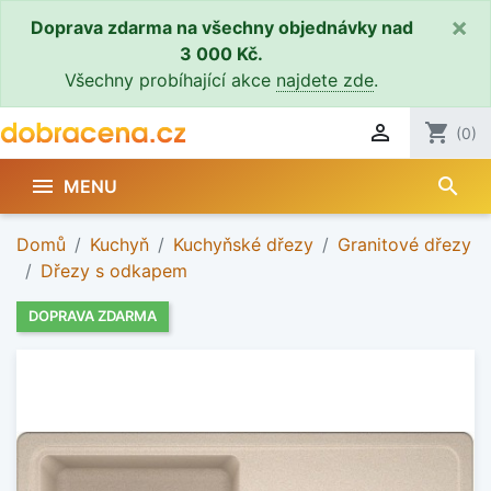
×
Doprava zdarma na všechny objednávky nad
3 000 Kč.
Všechny probíhající akce
najdete zde
.

shopping_cart
(0)
search

MENU
Domů
Kuchyň
Kuchyňské dřezy
Granitové dřezy
Dřezy s odkapem
DOPRAVA ZDARMA