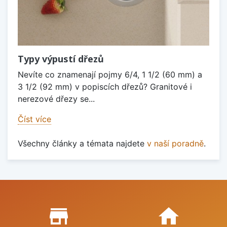
Typy výpustí dřezů
Nevíte co znamenají pojmy 6/4, 1 1/2 (60 mm) a
3 1/2 (92 mm) v popiscích dřezů? Granitové i
nerezové dřezy se...
Číst více
Všechny články a témata najdete
v naší poradně
.
Proč nakupovat u nás?
store_mall_directory
home