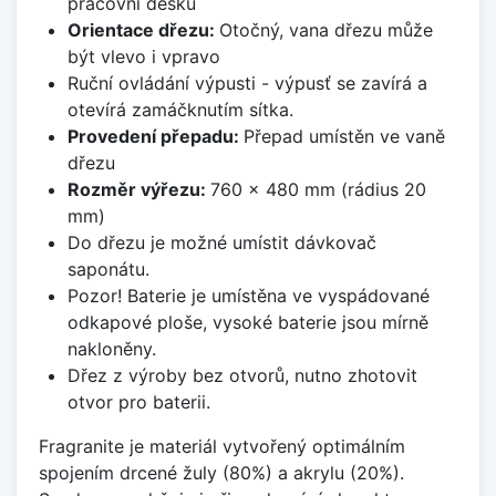
pracovní desku
Orientace dřezu:
Otočný, vana dřezu může
být vlevo i vpravo
Ruční ovládání výpusti - výpusť se zavírá a
otevírá zamáčknutím sítka.
Provedení přepadu:
Přepad umístěn ve vaně
dřezu
Rozměr výřezu:
760 x 480 mm (rádius 20
mm)
Do dřezu je možné umístit dávkovač
saponátu.
Pozor! Baterie je umístěna ve vyspádované
odkapové ploše, vysoké baterie jsou mírně
nakloněny.
Dřez z výroby bez otvorů, nutno zhotovit
otvor pro baterii.
Fragranite je materiál vytvořený optimálním
spojením drcené žuly (80%) a akrylu (20%).