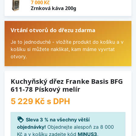
7 000 Kč
Zrnková káva 200g
Vrtání otvorů do dřezu zdarma
Je to jednoduché - vložíte produkt do košíku a v
košíku si můžete naklikat, kam máme vyvrtat
otvory.
Kuchyňský dřez Franke Basis BFG
611-78 Pískový melír
5 229 Kč
s DPH
loyalty
Sleva 3 % na všechny větší
objednávky!
Objednejte alespoň za 8 000
Kč a v košíku zadejte kód
MINUS3
.