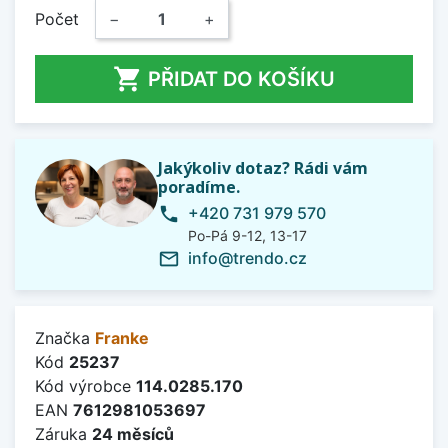
Počet
−
+

PŘIDAT DO KOŠÍKU
Jakýkoliv dotaz? Rádi vám
poradíme.
+420 731 979 570
phone
Po-Pá 9-12, 13-17
info@trendo.cz
mail_outline
Značka
Franke
Kód
25237
Kód výrobce
114.0285.170
EAN
7612981053697
Záruka
24 měsíců