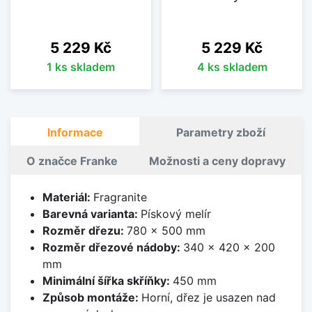
Cena
Cena
5 229 Kč
5 229 Kč
1 ks skladem
4 ks skladem
Informace
Parametry zboží
O značce Franke
Možnosti a ceny dopravy
Materiál:
Fragranite
Barevná varianta:
Pískový melír
Rozměr dřezu:
780 x 500 mm
Rozměr dřezové nádoby:
340 x 420 x 200
mm
Minimální šířka skříňky:
450 mm
Způsob montáže:
Horní, dřez je usazen nad