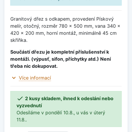
Granitový dřez s odkapem, provedení Pískový
melír, otočný, rozměr 780 x 500 mm, vana 340 x
420 x 200 mm, horní montáž, minimálně 45 cm
skříňka.
Součástí dřezu je kompletní příslušenství k
montáži. (výpusť, sifon, příchytky atd.) Není
třeba nic dokupovat.
expand_more
Více informací

2 kusy skladem, ihned k odeslání nebo
vyzvednutí
Odesíláme v pondělí 10.8., u vás v úterý
11.8..