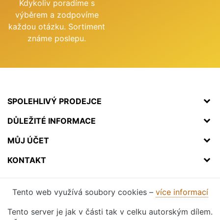
Kdykoliv poradíme s
výběrem a zodpovíme
každou otázku. Sortiment
známe poslepu.
SPOLEHLIVÝ PRODEJCE
DŮLEŽITÉ INFORMACE
MŮJ ÚČET
KONTAKT
Tento web využívá soubory cookies –
více informací
Tento server je jak v části tak v celku autorským dílem.