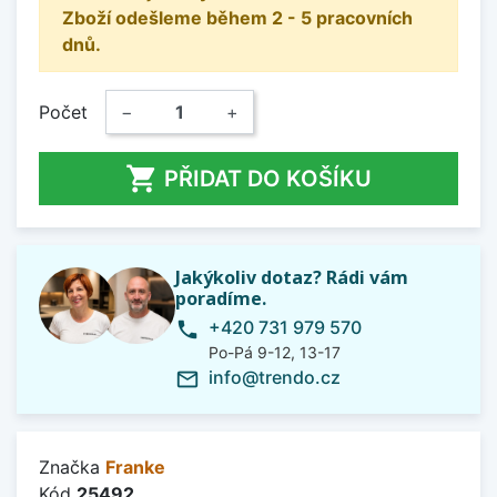
Zboží odešleme během 2 - 5 pracovních
dnů.
Počet
−
+

PŘIDAT DO KOŠÍKU
Jakýkoliv dotaz? Rádi vám
poradíme.
+420 731 979 570
phone
Po-Pá 9-12, 13-17
info@trendo.cz
mail_outline
Značka
Franke
Kód
25492