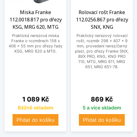
Miska Franke
Rolovací rošt Franke
112.0018.817 pro dřezy
112.0256.867 pro dřezy
KSG, MRG 620, MTG
SNX, KNG
Praktická nerezová miska
Praktický nerezový rolovací
Franke o rozměrech 158 x
rošt, rozměr 298 x 407 x 9
406 x 55 mm pro dřezy řady
mm, provedení nerez/černý
KSG, MRG 620 a MTG.
plast, pro dřezy Franke SNX,
BXX PRO, KNG, KNG PRO
110, MTG, MRG 611, MRG
651, MRG 651-78.
Cena
Cena
1 089 Kč
869 Kč
Běžně skladem
5 a více skladem
Přidat do košíku
Přidat do košíku