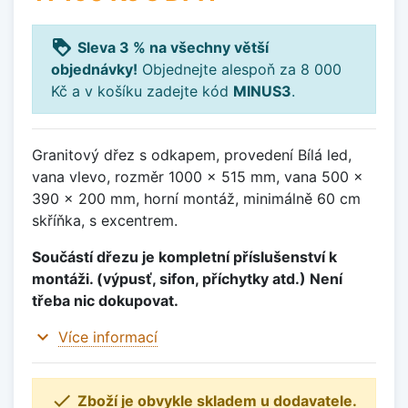
loyalty
Sleva 3 % na všechny větší
objednávky!
Objednejte alespoň za 8 000
Kč a v košíku zadejte kód
MINUS3
.
Granitový dřez s odkapem, provedení Bílá led,
vana vlevo, rozměr 1000 x 515 mm, vana 500 x
390 x 200 mm, horní montáž, minimálně 60 cm
skříňka, s excentrem.
Součástí dřezu je kompletní příslušenství k
montáži. (výpusť, sifon, příchytky atd.) Není
třeba nic dokupovat.
expand_more
Více informací

Zboží je obvykle skladem u dodavatele.