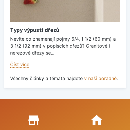
Typy výpustí dřezů
Nevíte co znamenají pojmy 6/4, 1 1/2 (60 mm) a
3 1/2 (92 mm) v popiscích dřezů? Granitové i
nerezové dřezy se...
Číst více
Všechny články a témata najdete
v naší poradně
.
Proč nakupovat u nás?
store_mall_directory
home