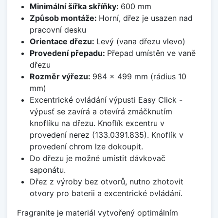
Minimální šířka skříňky:
600 mm
Způsob montáže:
Horní, dřez je usazen nad
pracovní desku
Orientace dřezu:
Levý (vana dřezu vlevo)
Provedení přepadu:
Přepad umístěn ve vaně
dřezu
Rozměr výřezu:
984 x 499 mm (rádius 10
mm)
Excentrické ovládání výpusti Easy Click -
výpusť se zavírá a otevírá zmáčknutím
knoflíku na dřezu. Knoflík excentru v
provedení nerez (133.0391.835). Knoflík v
provedení chrom lze dokoupit.
Do dřezu je možné umístit dávkovač
saponátu.
Dřez z výroby bez otvorů, nutno zhotovit
otvory pro baterii a excentrické ovládání.
Fragranite je materiál vytvořený optimálním