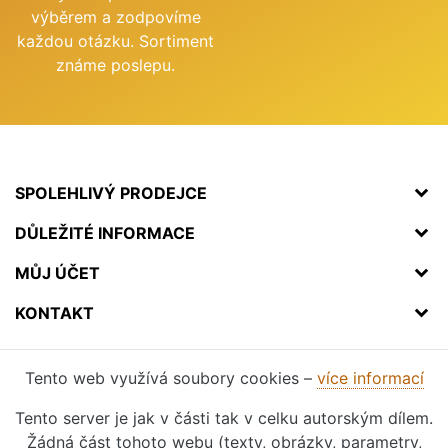
výběrem a zodpovíme
každou otázku. Sortiment
známe poslepu.
SPOLEHLIVÝ PRODEJCE
DŮLEŽITÉ INFORMACE
MŮJ ÚČET
KONTAKT
Tento web využívá soubory cookies –
více informací
Tento server je jak v části tak v celku autorským dílem.
Žádná část tohoto webu (texty, obrázky, parametry,