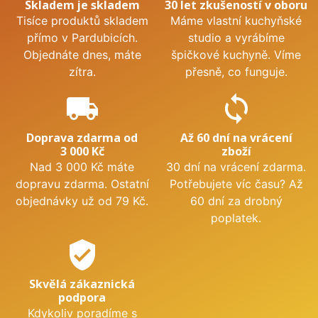
Skladem je skladem
30 let zkušeností v oboru
Tisíce produktů skladem
Máme vlastní kuchyňské
přímo v Pardubicích.
studio a vyrábíme
Objednáte dnes, máte
špičkové kuchyně. Víme
zítra.
přesně, co funguje.
local_shipping
sync
Doprava zdarma od
Až 60 dní na vrácení
3 000 Kč
zboží
Nad 3 000 Kč máte
30 dní na vrácení zdarma.
dopravu zdarma. Ostatní
Potřebujete víc času? Až
objednávky už od 79 Kč.
60 dní za drobný
poplatek.
verified_user
Skvělá zákaznická
podpora
Kdykoliv poradíme s