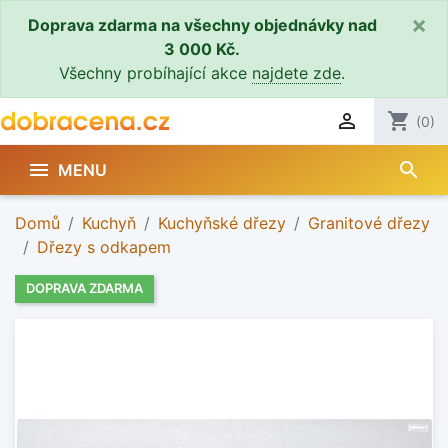
×
Doprava zdarma na všechny objednávky nad
3 000 Kč.
Všechny probíhající akce
najdete zde
.

shopping_cart
(0)
search

MENU
Domů
Kuchyň
Kuchyňské dřezy
Granitové dřezy
Dřezy s odkapem
DOPRAVA ZDARMA