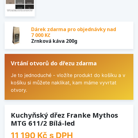
Dárek zdarma pro objednávky nad
7 000 Kč
Zrnková káva 200g
Vrtání otvorů do dřezu zdarma
Je to jednoduché - vložíte produkt do košíku a v
košíku si můžete naklikat, kam máme vyvrtat
otvory.
Kuchyňský dřez Franke Mythos
MTG 611/2 Bílá-led
11 190 Kč
s DPH