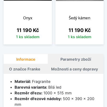
Onyx
Šedý kámen
Cena
Cena
11 190 Kč
11 190 Kč
1 ks skladem
1 ks skladem
Informace
Parametry zboží
O značce Franke
Možnosti a ceny dopravy
Materiál:
Fragranite
Barevná varianta:
Bílá led
Rozměr dřezu:
1000 x 515 mm
Rozměr dřezové nádoby:
500 x 390 x 200
mm