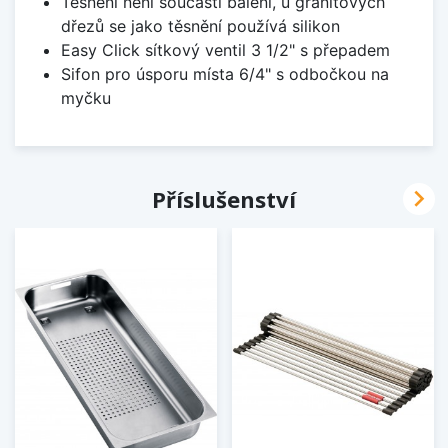
Těsnění není součástí balení, u granitových
dřezů se jako těsnění používá silikon
Easy Click sítkový ventil 3 1/2" s přepadem
Sifon pro úsporu místa 6/4" s odbočkou na
myčku

Příslušenství