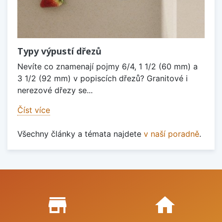
Typy výpustí dřezů
Nevíte co znamenají pojmy 6/4, 1 1/2 (60 mm) a
3 1/2 (92 mm) v popiscích dřezů? Granitové i
nerezové dřezy se...
Číst více
Všechny články a témata najdete
v naší poradně
.
Proč nakupovat u nás?
store_mall_directory
home