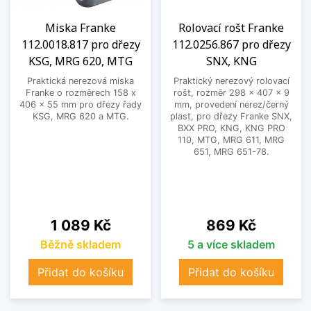
Miska Franke
Rolovací rošt Franke
112.0018.817 pro dřezy
112.0256.867 pro dřezy
KSG, MRG 620, MTG
SNX, KNG
Praktická nerezová miska
Praktický nerezový rolovací
Franke o rozměrech 158 x
rošt, rozměr 298 x 407 x 9
406 x 55 mm pro dřezy řady
mm, provedení nerez/černý
KSG, MRG 620 a MTG.
plast, pro dřezy Franke SNX,
BXX PRO, KNG, KNG PRO
110, MTG, MRG 611, MRG
651, MRG 651-78.
Cena
Cena
1 089 Kč
869 Kč
Běžně skladem
5 a více skladem
Přidat do košíku
Přidat do košíku