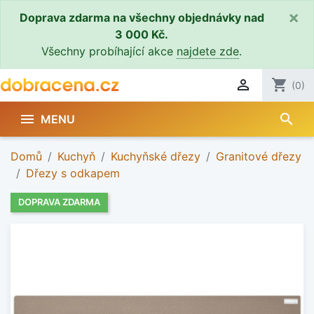
×
Doprava zdarma na všechny objednávky nad
3 000 Kč.
Všechny probíhající akce
najdete zde
.

shopping_cart
(0)
search

MENU
Domů
Kuchyň
Kuchyňské dřezy
Granitové dřezy
Dřezy s odkapem
DOPRAVA ZDARMA