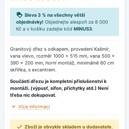
loyalty
Sleva 3 % na všechny větší
objednávky!
Objednejte alespoň za 8 000
Kč a v košíku zadejte kód
MINUS3
.
Granitový dřez s odkapem, provedení Kašmír,
vana vlevo, rozměr 1000 x 515 mm, vana 500 x
390 x 200 mm, horní montáž, minimálně 60 cm
skříňka, s excentrem.
Součástí dřezu je kompletní příslušenství k
montáži. (výpusť, sifon, příchytky atd.) Není
třeba nic dokupovat.
expand_more
Více informací

Zboží je obvykle skladem u dodavatele.