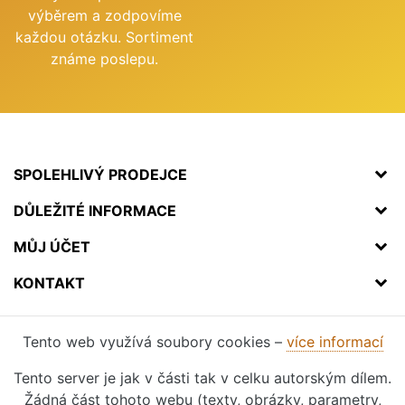
výběrem a zodpovíme
každou otázku. Sortiment
známe poslepu.
SPOLEHLIVÝ PRODEJCE
DŮLEŽITÉ INFORMACE
MŮJ ÚČET
KONTAKT
Tento web využívá soubory cookies –
více informací
Tento server je jak v části tak v celku autorským dílem.
Žádná část tohoto webu (texty, obrázky, parametry,