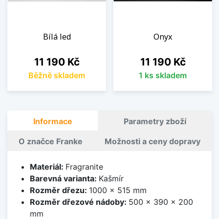
Bílá led
Onyx
Cena
Cena
11 190 Kč
11 190 Kč
Běžně skladem
1 ks skladem
Informace
Parametry zboží
O značce Franke
Možnosti a ceny dopravy
Materiál:
Fragranite
Barevná varianta:
Kašmír
Rozměr dřezu:
1000 x 515 mm
Rozměr dřezové nádoby:
500 x 390 x 200
mm