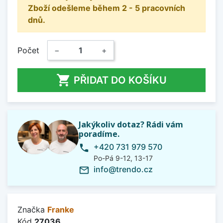
Zboží odešleme během 2 - 5 pracovních
dnů.
Počet
−
+

PŘIDAT DO KOŠÍKU
Jakýkoliv dotaz? Rádi vám
poradíme.
+420 731 979 570
phone
Po-Pá 9-12, 13-17
info@trendo.cz
mail_outline
Značka
Franke
Kód
27036