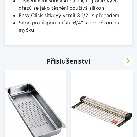
Těsnění není součástí balení, u granitových
dřezů se jako těsnění používá silikon
Easy Click sítkový ventil 3 1/2" s přepadem
Sifon pro úsporu místa 6/4" s odbočkou na
myčku

Příslušenství