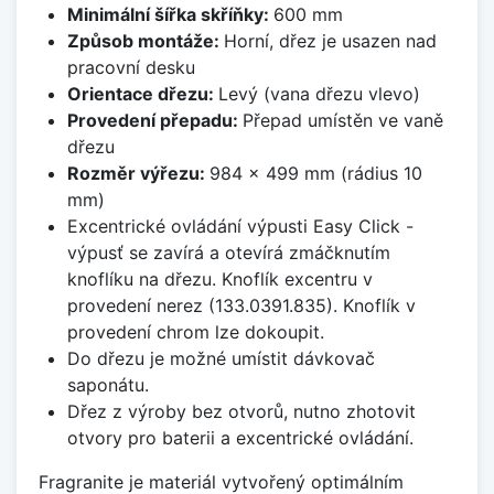
Minimální šířka skříňky:
600 mm
Způsob montáže:
Horní, dřez je usazen nad
pracovní desku
Orientace dřezu:
Levý (vana dřezu vlevo)
Provedení přepadu:
Přepad umístěn ve vaně
dřezu
Rozměr výřezu:
984 x 499 mm (rádius 10
mm)
Excentrické ovládání výpusti Easy Click -
výpusť se zavírá a otevírá zmáčknutím
knoflíku na dřezu. Knoflík excentru v
provedení nerez (133.0391.835). Knoflík v
provedení chrom lze dokoupit.
Do dřezu je možné umístit dávkovač
saponátu.
Dřez z výroby bez otvorů, nutno zhotovit
otvory pro baterii a excentrické ovládání.
Fragranite je materiál vytvořený optimálním