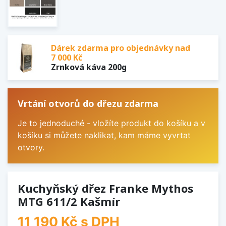
Dárek zdarma pro objednávky nad
7 000 Kč
Zrnková káva 200g
Vrtání otvorů do dřezu zdarma
Je to jednoduché - vložíte produkt do košíku a v
košíku si můžete naklikat, kam máme vyvrtat
otvory.
Kuchyňský dřez Franke Mythos
MTG 611/2 Kašmír
11 190 Kč
s DPH