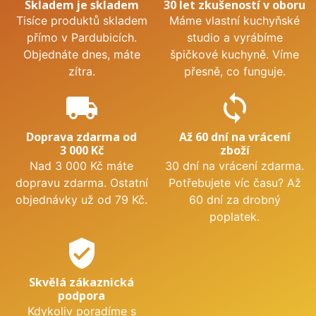
Skladem je skladem
30 let zkušeností v oboru
Tisíce produktů skladem
Máme vlastní kuchyňské
přímo v Pardubicích.
studio a vyrábíme
Objednáte dnes, máte
špičkové kuchyně. Víme
zítra.
přesně, co funguje.
local_shipping
sync
Doprava zdarma od
Až 60 dní na vrácení
3 000 Kč
zboží
Nad 3 000 Kč máte
30 dní na vrácení zdarma.
dopravu zdarma. Ostatní
Potřebujete víc času? Až
objednávky už od 79 Kč.
60 dní za drobný
poplatek.
verified_user
Skvělá zákaznická
podpora
Kdykoliv poradíme s