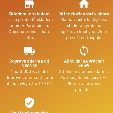
Proč nakupovat u nás?
store_mall_directory
home
Skladem je skladem
30 let zkušeností v oboru
Tisíce produktů skladem
Máme vlastní kuchyňské
přímo v Pardubicích.
studio a vyrábíme
Objednáte dnes, máte
špičkové kuchyně. Víme
zítra.
přesně, co funguje.
local_shipping
sync
Doprava zdarma od
Až 60 dní na vrácení
3 000 Kč
zboží
Nad 3 000 Kč máte
30 dní na vrácení zdarma.
dopravu zdarma. Ostatní
Potřebujete víc času? Až
objednávky už od 79 Kč.
60 dní za drobný
poplatek.
verified_user
Skvělá zákaznická