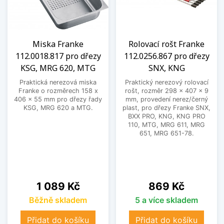
Miska Franke
Rolovací rošt Franke
112.0018.817 pro dřezy
112.0256.867 pro dřezy
KSG, MRG 620, MTG
SNX, KNG
Praktická nerezová miska
Praktický nerezový rolovací
Franke o rozměrech 158 x
rošt, rozměr 298 x 407 x 9
406 x 55 mm pro dřezy řady
mm, provedení nerez/černý
KSG, MRG 620 a MTG.
plast, pro dřezy Franke SNX,
BXX PRO, KNG, KNG PRO
110, MTG, MRG 611, MRG
651, MRG 651-78.
Cena
Cena
1 089 Kč
869 Kč
Běžně skladem
5 a více skladem
Přidat do košíku
Přidat do košíku