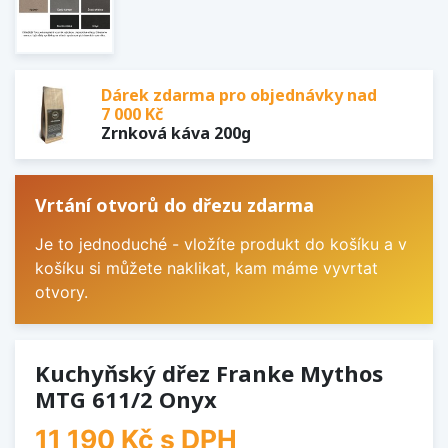
Dárek zdarma pro objednávky nad
7 000 Kč
Zrnková káva 200g
Vrtání otvorů do dřezu zdarma
Je to jednoduché - vložíte produkt do košíku a v
košíku si můžete naklikat, kam máme vyvrtat
otvory.
Kuchyňský dřez Franke Mythos
MTG 611/2 Onyx
11 190 Kč
s DPH