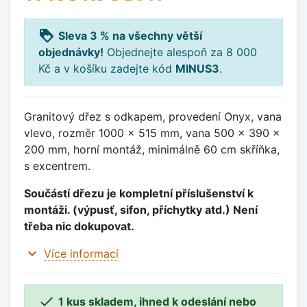
loyalty
Sleva 3 % na všechny větší
objednávky!
Objednejte alespoň za 8 000
Kč a v košíku zadejte kód
MINUS3
.
Granitový dřez s odkapem, provedení Onyx, vana
vlevo, rozměr 1000 x 515 mm, vana 500 x 390 x
200 mm, horní montáž, minimálně 60 cm skříňka,
s excentrem.
Součástí dřezu je kompletní příslušenství k
montáži. (výpusť, sifon, příchytky atd.) Není
třeba nic dokupovat.
expand_more
Více informací

1 kus skladem, ihned k odeslání nebo