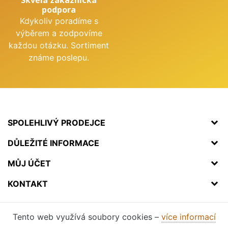
podpora
Kdykoliv poradíme s
výběrem a zodpovíme
každou otázku. Sortiment
známe poslepu.
SPOLEHLIVÝ PRODEJCE
DŮLEŽITÉ INFORMACE
MŮJ ÚČET
KONTAKT
Tento web využívá soubory cookies –
více informací