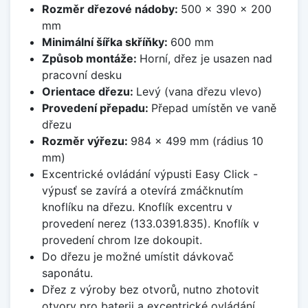
Rozměr dřezové nádoby:
500 x 390 x 200
mm
Minimální šířka skříňky:
600 mm
Způsob montáže:
Horní, dřez je usazen nad
pracovní desku
Orientace dřezu:
Levý (vana dřezu vlevo)
Provedení přepadu:
Přepad umístěn ve vaně
dřezu
Rozměr výřezu:
984 x 499 mm (rádius 10
mm)
Excentrické ovládání výpusti Easy Click -
výpusť se zavírá a otevírá zmáčknutím
knoflíku na dřezu. Knoflík excentru v
provedení nerez (133.0391.835). Knoflík v
provedení chrom lze dokoupit.
Do dřezu je možné umístit dávkovač
saponátu.
Dřez z výroby bez otvorů, nutno zhotovit
otvory pro baterii a excentrické ovládání.