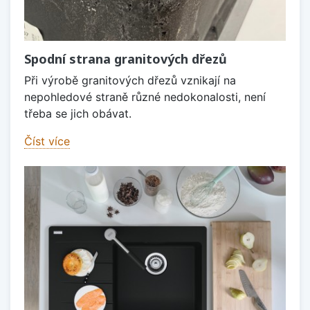
Spodní strana granitových dřezů
Při výrobě granitových dřezů vznikají na
nepohledové straně různé nedokonalosti, není
třeba se jich obávat.
Číst více