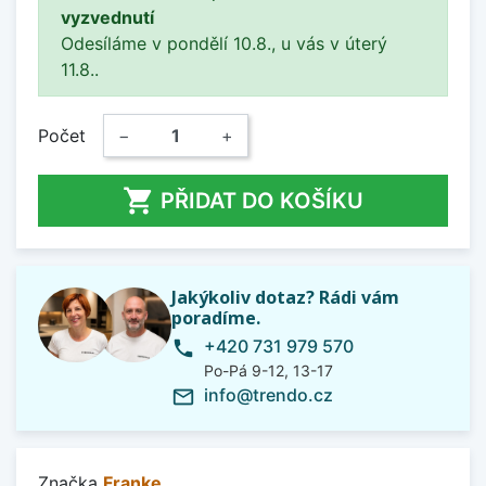
vyzvednutí
Odesíláme v pondělí 10.8., u vás v úterý
11.8..
Počet
−
+

PŘIDAT DO KOŠÍKU
Jakýkoliv dotaz? Rádi vám
poradíme.
+420 731 979 570
phone
Po-Pá 9-12, 13-17
info@trendo.cz
mail_outline
Značka
Franke