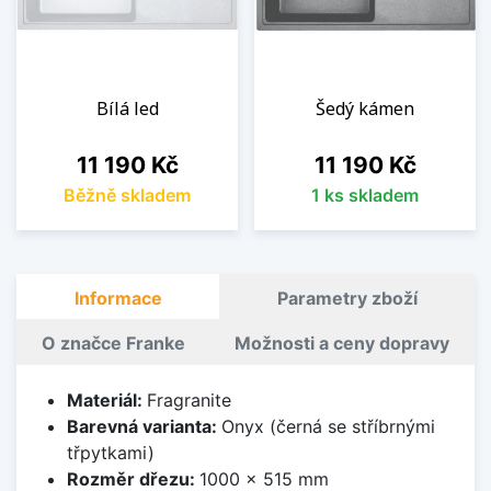
Bílá led
Šedý kámen
Cena
Cena
11 190 Kč
11 190 Kč
Běžně skladem
1 ks skladem
Informace
Parametry zboží
O značce Franke
Možnosti a ceny dopravy
Materiál:
Fragranite
Barevná varianta:
Onyx (černá se stříbrnými
třpytkami)
Rozměr dřezu:
1000 x 515 mm