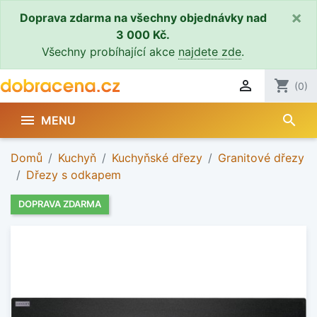
×
Doprava zdarma na všechny objednávky nad
3 000 Kč.
Všechny probíhající akce
najdete zde
.

shopping_cart
(0)
search

MENU
Domů
Kuchyň
Kuchyňské dřezy
Granitové dřezy
Dřezy s odkapem
DOPRAVA ZDARMA