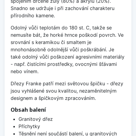
spojením drcené žuly (80%) a akrylu (20%).
Snadno se udržuje i při zachování charakteru
přírodního kamene.
Odolný vůči teplotám do 180 st. C, takže se
nemusíte bát, že horké hrnce poškodí povrch. Ve
srovnání s keramikou či smaltem je
mnohonásobně odolnější vůči poškrábání. Je
také odolný vůči poškození agresivními materiály
- např. čistícími prostředky, ovocnými šťávami
nebo vínem.
Dřezy Franke patří mezi světovou špičku - dřezy
jsou vyhlášené svou kvalitou, nezaměnitelným
designem a špičkovým zpracováním.
Obsah balení
Granitový dřez
Příchytky
Těsnění není součástí balení, u granitových