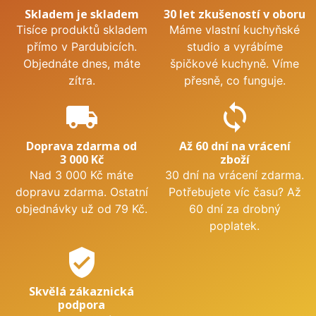
Skladem je skladem
30 let zkušeností v oboru
Tisíce produktů skladem
Máme vlastní kuchyňské
přímo v Pardubicích.
studio a vyrábíme
Objednáte dnes, máte
špičkové kuchyně. Víme
zítra.
přesně, co funguje.
local_shipping
sync
Doprava zdarma od
Až 60 dní na vrácení
3 000 Kč
zboží
Nad 3 000 Kč máte
30 dní na vrácení zdarma.
dopravu zdarma. Ostatní
Potřebujete víc času? Až
objednávky už od 79 Kč.
60 dní za drobný
poplatek.
verified_user
Skvělá zákaznická
podpora