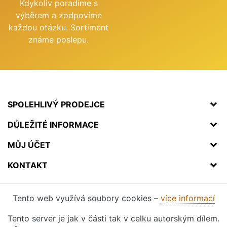
Kdykoliv poradíme s
výběrem a zodpovíme
každou otázku. Sortiment
známe poslepu.
SPOLEHLIVÝ PRODEJCE
DŮLEŽITÉ INFORMACE
MŮJ ÚČET
KONTAKT
Tento web využívá soubory cookies –
více informací
Tento server je jak v části tak v celku autorským dílem.