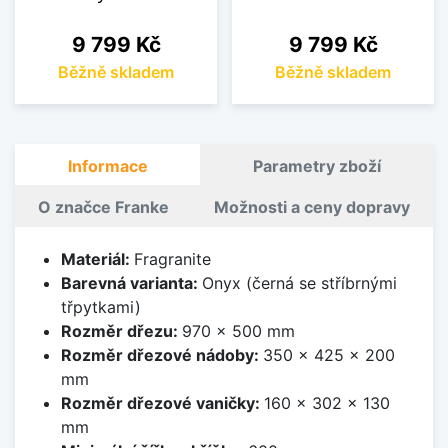
Cena
Cena
9 799 Kč
9 799 Kč
Běžně skladem
Běžně skladem
Informace
Parametry zboží
O značce Franke
Možnosti a ceny dopravy
Materiál:
Fragranite
Barevná varianta:
Onyx (černá se stříbrnými
třpytkami)
Rozměr dřezu:
970 x 500 mm
Rozměr dřezové nádoby:
350 x 425 x 200
mm
Rozměr dřezové vaničky:
160 x 302 x 130
mm