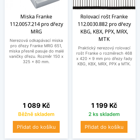
Miska Franke
Rolovací rošt Franke
112.0057.214 pro dřezy
112.0030.882 pro dřezy
MRG
KBG, KBX, PPX, MRX,
MTK
Nerezová odkapávací miska
pro dřezy Franke MRG 651,
Praktický nerezový rolovací
miska přesně pasuje do malé
rošt Franke o rozměrech 468
vaničky dřezu. Rozměr 150 x
x 420 x 9 mm pro dřezy řady
325 x 80 mm.
KBG, KBX, MRX, PPX a MTK.
Cena
Cena
1 089 Kč
1 199 Kč
Běžně skladem
2 ks skladem
Přidat do košíku
Přidat do košíku