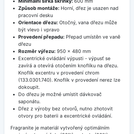
Minimální šířka skříňky:
600 mm
Způsob montáže:
Horní, dřez je usazen nad
pracovní desku
Orientace dřezu:
Otočný, vana dřezu může
být vlevo i vpravo
Provedení přepadu:
Přepad umístěn ve vaně
dřezu
Rozměr výřezu:
950 x 480 mm
Excentrické ovládání výpusti - výpusť se
zavírá a otevírá otočením knoflíku na dřezu.
Knoflík excentru v provedení chrom
(133.0301.740). Knoflík v provedení nerez lze
dokoupit.
Do dřezu je možné umístit dávkovač
saponátu.
Dřez z výroby bez otvorů, nutno zhotovit
otvory pro baterii a excentrické ovládání.
Fragranite je materiál vytvořený optimálním