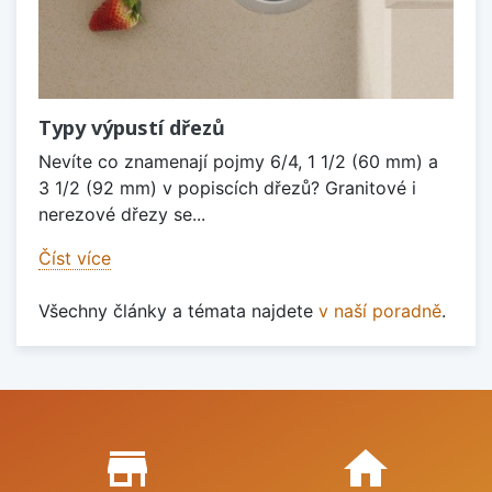
Typy výpustí dřezů
Nevíte co znamenají pojmy 6/4, 1 1/2 (60 mm) a
3 1/2 (92 mm) v popiscích dřezů? Granitové i
nerezové dřezy se...
Číst více
Všechny články a témata najdete
v naší poradně
.
Proč nakupovat u nás?
store_mall_directory
home