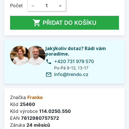
Počet
−
+

PŘIDAT DO KOŠÍKU
Jakýkoliv dotaz? Rádi vám
poradíme.
+420 731 979 570
phone
Po-Pá 9-12, 13-17
info@trendo.cz
mail_outline
Značka
Franke
Kód
25460
Kód výrobce
114.0250.550
EAN
7612980757572
Záruka
24 měsíců