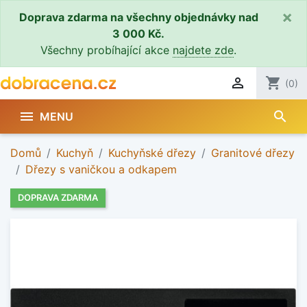
×
Doprava zdarma na všechny objednávky nad
3 000 Kč.
Všechny probíhající akce
najdete zde
.

shopping_cart
(0)
search

MENU
Domů
Kuchyň
Kuchyňské dřezy
Granitové dřezy
Dřezy s vaničkou a odkapem
DOPRAVA ZDARMA