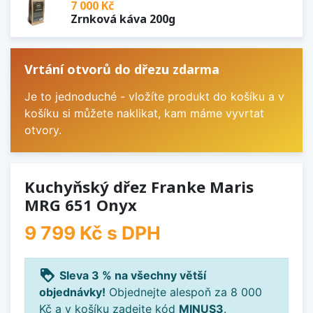
7 000 Kč
Zrnková káva 200g
Vrtání otvorů do dřezu zdarma
Je to jednoduché - vložíte produkt do košíku a v
košíku si můžete naklikat, kam máme vyvrtat
otvory.
Kuchyňský dřez Franke Maris
MRG 651 Onyx
9 799 Kč
s DPH
loyalty
Sleva 3 % na všechny větší
objednávky!
Objednejte alespoň za 8 000
Kč a v košíku zadejte kód
MINUS3
.