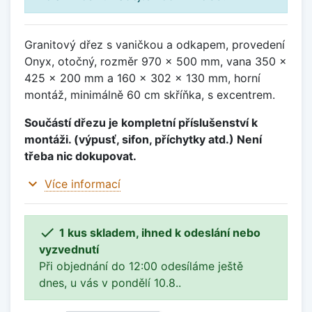
Granitový dřez s vaničkou a odkapem, provedení
Onyx, otočný, rozměr 970 x 500 mm, vana 350 x
425 x 200 mm a 160 x 302 x 130 mm, horní
montáž, minimálně 60 cm skříňka, s excentrem.
Součástí dřezu je kompletní příslušenství k
montáži. (výpusť, sifon, příchytky atd.) Není
třeba nic dokupovat.
expand_more
Více informací

1 kus skladem, ihned k odeslání nebo
vyzvednutí
Při objednání do 12:00 odesíláme ještě
dnes, u vás v pondělí 10.8..