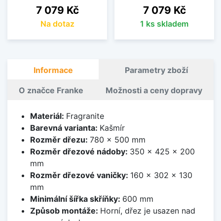
Cena
Cena
7 079 Kč
7 079 Kč
Na dotaz
1 ks skladem
Informace
Parametry zboží
O značce Franke
Možnosti a ceny dopravy
Materiál:
Fragranite
Barevná varianta:
Kašmír
Rozměr dřezu:
780 x 500 mm
Rozměr dřezové nádoby:
350 x 425 x 200
mm
Rozměr dřezové vaničky:
160 x 302 x 130
mm
Minimální šířka skříňky:
600 mm
Způsob montáže:
Horní, dřez je usazen nad