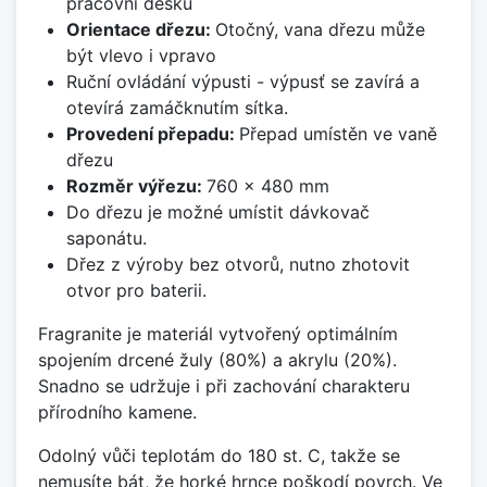
pracovní desku
Orientace dřezu:
Otočný, vana dřezu může
být vlevo i vpravo
Ruční ovládání výpusti - výpusť se zavírá a
otevírá zamáčknutím sítka.
Provedení přepadu:
Přepad umístěn ve vaně
dřezu
Rozměr výřezu:
760 x 480 mm
Do dřezu je možné umístit dávkovač
saponátu.
Dřez z výroby bez otvorů, nutno zhotovit
otvor pro baterii.
Fragranite je materiál vytvořený optimálním
spojením drcené žuly (80%) a akrylu (20%).
Snadno se udržuje i při zachování charakteru
přírodního kamene.
Odolný vůči teplotám do 180 st. C, takže se
nemusíte bát, že horké hrnce poškodí povrch. Ve