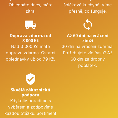
Objednáte dnes, máte
špičkové kuchyně. Víme
zítra.
přesně, co funguje.
local_shipping
sync
Doprava zdarma od
Až 60 dní na vrácení
3 000 Kč
zboží
Nad 3 000 Kč máte
30 dní na vrácení zdarma.
dopravu zdarma. Ostatní
Potřebujete víc času? Až
objednávky už od 79 Kč.
60 dní za drobný
poplatek.
verified_user
Skvělá zákaznická
podpora
Kdykoliv poradíme s
výběrem a zodpovíme
každou otázku. Sortiment