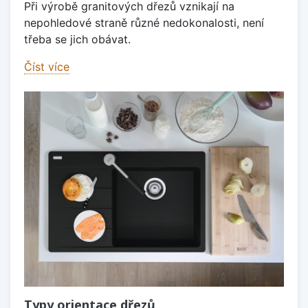
Při výrobě granitových dřezů vznikají na
nepohledové straně různé nedokonalosti, není
třeba se jich obávat.
Číst více
Typy orientace dřezů