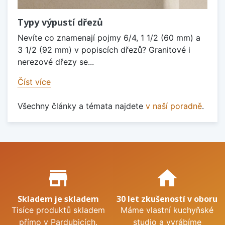
Typy výpustí dřezů
Nevíte co znamenají pojmy 6/4, 1 1/2 (60 mm) a
3 1/2 (92 mm) v popiscích dřezů? Granitové i
nerezové dřezy se...
Číst více
Všechny články a témata najdete
v naší poradně
.
Proč nakupovat u nás?
store_mall_directory
home
Skladem je skladem
30 let zkušeností v oboru
Tisíce produktů skladem
Máme vlastní kuchyňské
přímo v Pardubicích.
studio a vyrábíme