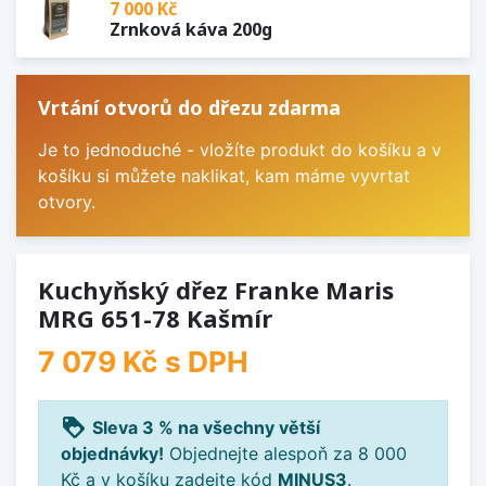
7 000 Kč
Zrnková káva 200g
Vrtání otvorů do dřezu zdarma
Je to jednoduché - vložíte produkt do košíku a v
košíku si můžete naklikat, kam máme vyvrtat
otvory.
Kuchyňský dřez Franke Maris
MRG 651-78 Kašmír
7 079 Kč
s DPH
loyalty
Sleva 3 % na všechny větší
objednávky!
Objednejte alespoň za 8 000
Kč a v košíku zadejte kód
MINUS3
.