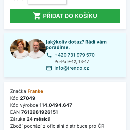

PŘIDAT DO KOŠÍKU
Jakýkoliv dotaz? Rádi vám
poradíme.
+420 731 979 570
phone
Po-Pá 9-12, 13-17
info@trendo.cz
mail_outline
Značka
Franke
Kód
27049
Kód výrobce
114.0494.647
EAN
7612981926151
Záruka
24 měsíců
Zboží pochází z oficiální distribuce pro ČR