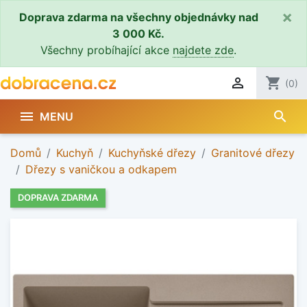
×
Doprava zdarma na všechny objednávky nad
3 000 Kč.
Všechny probíhající akce
najdete zde
.

shopping_cart
(0)
search

MENU
Domů
Kuchyň
Kuchyňské dřezy
Granitové dřezy
Dřezy s vaničkou a odkapem
DOPRAVA ZDARMA