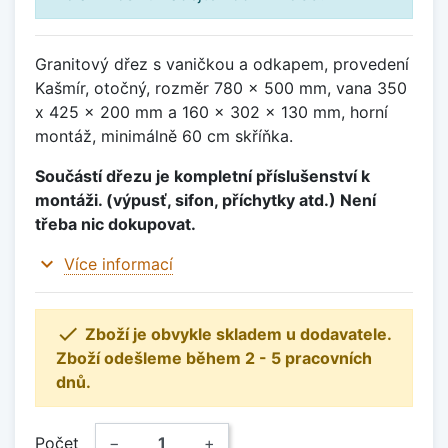
Granitový dřez s vaničkou a odkapem, provedení
Kašmír, otočný, rozměr 780 x 500 mm, vana 350
x 425 x 200 mm a 160 x 302 x 130 mm, horní
montáž, minimálně 60 cm skříňka.
Součástí dřezu je kompletní příslušenství k
montáži. (výpusť, sifon, příchytky atd.) Není
třeba nic dokupovat.
expand_more
Více informací

Zboží je obvykle skladem u dodavatele.
Zboží odešleme během 2 - 5 pracovních
dnů.
Počet
−
+