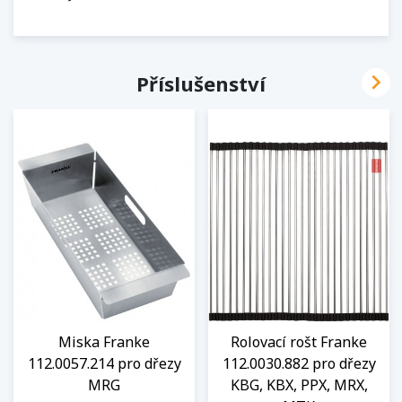

Příslušenství
Miska Franke
Rolovací rošt Franke
112.0057.214 pro dřezy
112.0030.882 pro dřezy
MRG
KBG, KBX, PPX, MRX,