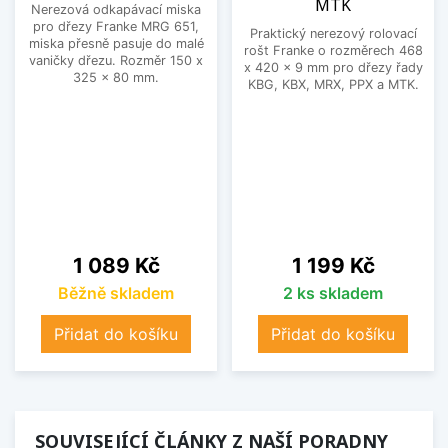
MTK
Nerezová odkapávací miska
pro dřezy Franke MRG 651,
Praktický nerezový rolovací
miska přesně pasuje do malé
rošt Franke o rozměrech 468
vaničky dřezu. Rozměr 150 x
x 420 x 9 mm pro dřezy řady
325 x 80 mm.
KBG, KBX, MRX, PPX a MTK.
Cena
Cena
1 089 Kč
1 199 Kč
Běžně skladem
2 ks skladem
Přidat do košíku
Přidat do košíku
SOUVISEJÍCÍ ČLÁNKY Z NAŠÍ PORADNY