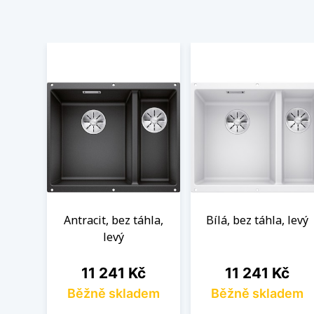
Antracit, bez táhla,
Bílá, bez táhla, levý
levý
Cena
Cena
11 241 Kč
11 241 Kč
Běžně skladem
Běžně skladem