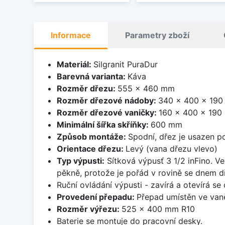
Informace
Parametry zboží
Materiál:
Silgranit PuraDur
Barevná varianta:
Káva
Rozměr dřezu:
555 x 460 mm
Rozměr dřezové nádoby:
340 x 400 x 19
Rozměr dřezové vaničky:
160 x 400 x 19
Minimální šířka skříňky:
600 mm
Způsob montáže:
Spodní, dřez je usazen p
Orientace dřezu:
Levý (vana dřezu vlevo)
Typ výpusti:
Sítková výpusť 3 1/2 inFino. Ve
pěkně, protože je pořád v rovině se dnem d
Ruční ovládání výpusti - zavírá a otevírá se
Provedení přepadu:
Přepad umístěn ve van
Rozměr výřezu:
525 x 400 mm R10
Baterie se montuje do pracovní desky.