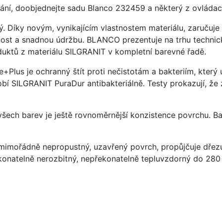
ání, doobjednejte sadu Blanco 232459 a některý z ovládací
ý. Díky novým, vynikajícím vlastnostem materiálu, zaruču
ost a snadnou údržbu. BLANCO prezentuje na trhu technick
uktů z materiálu SILGRANIT v kompletní barevné řadě.
e+Plus je ochranný štít proti nečistotám a bakteriím, kter
í SILGRANIT PuraDur antibakteriálně. Testy prokazují, že 
 všech barev je ještě rovnoměrnější konzistence povrchu. B
imořádně nepropustný, uzavřený povrch, propůjčuje dřez
konatelně nerozbitný, nepřekonatelně tepluvzdorný do 280