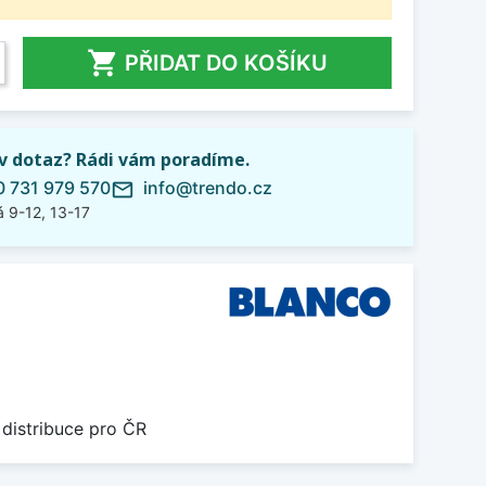

PŘIDAT DO KOŠÍKU
iv dotaz? Rádi vám poradíme.
 731 979 570
info@trendo.cz
mail_outline
 9-12, 13-17
 distribuce pro ČR