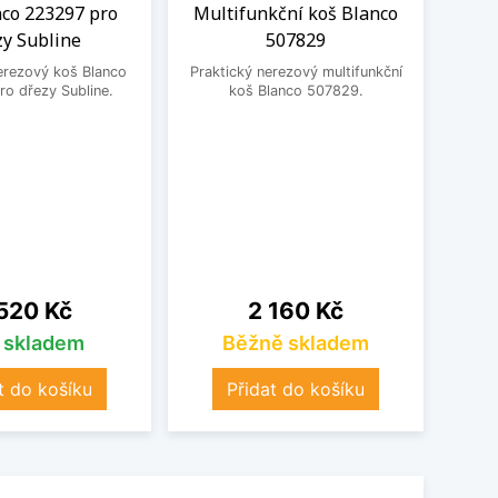
nco 223297 pro
Multifunkční koš Blanco
Odka
zy Subline
507829
Prak
erezový koš Blanco
Praktický nerezový multifunkční
o dřezy Subline.
koš Blanco 507829.
na
Cena
520 Kč
2 160 Kč
s skladem
Běžně skladem
t do košíku
Přidat do košíku