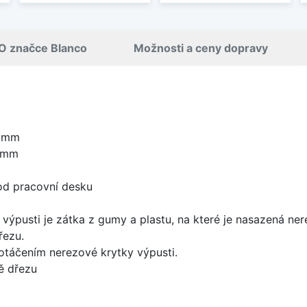
O značce Blanco
Možnosti a ceny dopravy
0 mm
0 mm
od pracovní desku
 výpusti je zátka z gumy a plastu, na které je nasazená ne
řezu.
 otáčením nerezové krytky výpusti.
ě dřezu