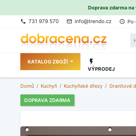
Doprava zdarma na 
731 979 570
info@trendo.cz
Po-
phone
mail_outline
access_time
flash_on
KATALOG ZBOŽÍ
VÝPRODEJ
Domů
Kuchyň
Kuchyňské dřezy
Granitové 
DOPRAVA ZDARMA