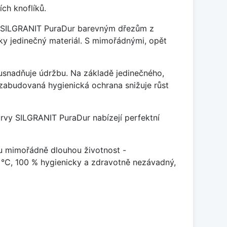
ch knoflíků.
je SILGRANIT PuraDur barevným dřezům z
y jedinečný materiál. S mimořádnými, opět
ý usnadňuje údržbu. Na základě jedinečného,
zabudovaná hygienická ochrana snižuje růst
arvy SILGRANIT PuraDur nabízejí perfektní
u mimořádně dlouhou životnost -
 °C, 100 % hygienicky a zdravotně nezávadný,