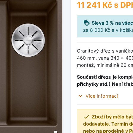
11 241 Kč
s DP
loyalty
Sleva 3 % na všec
za 8 000 Kč a v koší
Granitový dřez s vaničk
460 mm, vana 340 x 400
montáž, minimálně 60 cm
Součástí dřezu je komple
příchytky atd.) Není tře
expand_more
Více informací

Zboží by mělo být
dodavatele. Termín d
nebo na prodejně v P