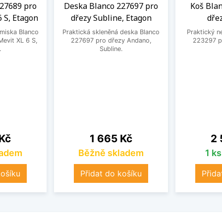
27689 pro
Deska Blanco 227697 pro
Koš Bla
6 S, Etagon
dřezy Subline, Etagon
dře
 miska Blanco
Praktická skleněná deska Blanco
Praktický n
evit XL 6 S,
227697 pro dřezy Andano,
223297 pr
.
Subline.
Cena
Ce
 Kč
1 665 Kč
2 
ladem
Běžně skladem
1 k
košíku
Přidat do košíku
Přida