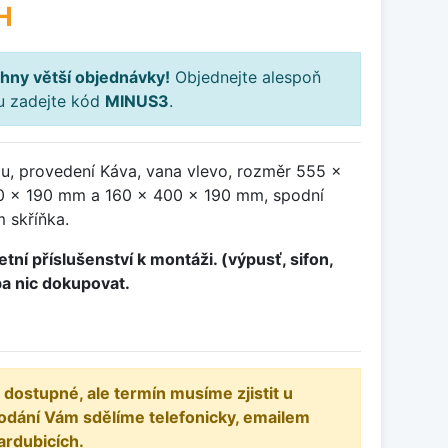
H
hny větší objednávky!
Objednejte alespoň
ku zadejte kód
MINUS3
.
ou, provedení Káva, vana vlevo, rozměr 555 x
 x 190 mm a 160 x 400 x 190 mm, spodní
 skříňka.
tní příslušenství k montáži. (výpusť, sifon,
ba nic dokupovat.
 dostupné, ale termín musíme zjistit u
odání Vám sdělíme telefonicky, emailem
ardubicích.