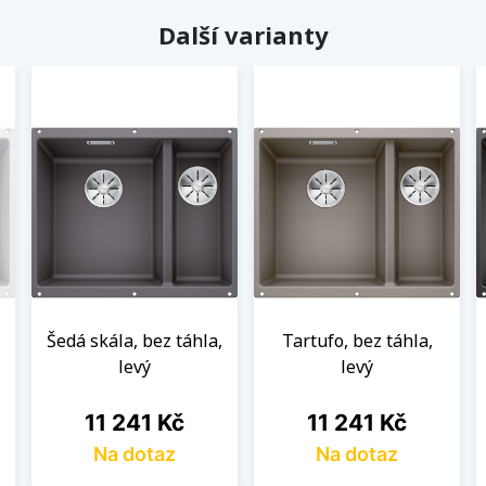
Další varianty
Šedá skála, bez táhla,
Tartufo, bez táhla,
levý
levý
Cena
Cena
11 241 Kč
11 241 Kč
Na dotaz
Na dotaz