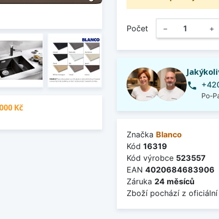
Počet
−
+
Jakýkol
+420
phone
Po-Pá
000 Kč
Značka
Blanco
Kód
16319
Kód výrobce
523557
EAN
4020684683906
Záruka
24 měsíců
Zboží pochází z oficiální