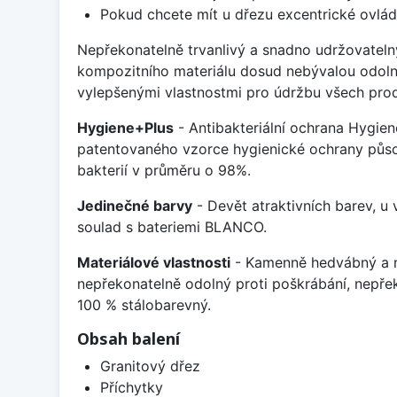
Pokud chcete mít u dřezu excentrické ovlád
Nepřekonatelně trvanlivý a snadno udržovateln
kompozitního materiálu dosud nebývalou odoln
vylepšenými vlastnostmi pro údržbu všech prod
Hygiene+Plus
- Antibakteriální ochrana Hygien
patentovaného vzorce hygienické ochrany působ
bakterií v průměru o 98%.
Jedinečné barvy
- Devět atraktivních barev, u
soulad s bateriemi BLANCO.
Materiálové vlastnosti
- Kamenně hedvábný a m
nepřekonatelně odolný proti poškrábání, nepře
100 % stálobarevný.
Obsah balení
Granitový dřez
Příchytky