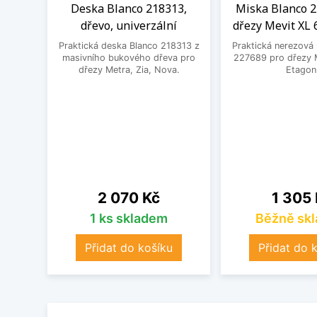
Deska Blanco 218313,
Miska Blanco 2
dřevo, univerzální
dřezy Mevit XL 
Praktická deska Blanco 218313 z
Praktická nerezová
masivního bukového dřeva pro
227689 pro dřezy M
dřezy Metra, Zia, Nova.
Etagon
Cena
Cena
2 070 Kč
1 305
1 ks skladem
Běžně sk
Přidat do košíku
Přidat do 