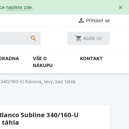
×
kce
najdete zde
.

Přihlásit se

shopping_cart
Košík
(0)
ORADNA
VŠE O
KONTAKT
NÁKUPU
340/160-U Kávová, levý, bez táhla
Blanco Subline 340/160-U
 táhla