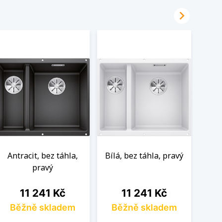

Antracit, bez táhla,
Bílá, bez táhla, pravý
Ká
pravý
Cena
Cena
11 241 Kč
11 241 Kč
Běžně skladem
Běžně skladem