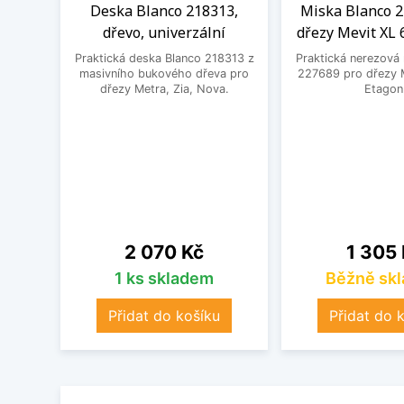
Deska Blanco 218313,
Miska Blanco 2
dřevo, univerzální
dřezy Mevit XL 
Praktická deska Blanco 218313 z
Praktická nerezová
masivního bukového dřeva pro
227689 pro dřezy M
dřezy Metra, Zia, Nova.
Etagon
Cena
Cena
2 070 Kč
1 305
1 ks skladem
Běžně sk
Přidat do košíku
Přidat do 