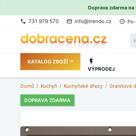
Doprava zdarma na 
731 979 570
info@trendo.cz
Po-
phone
mail_outline
access_time
flash_on
KATALOG ZBOŽÍ
VÝPRODEJ
Domů
Kuchyň
Kuchyňské dřezy
Granitové 
DOPRAVA ZDARMA