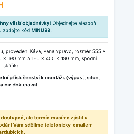
H
hny větší objednávky!
Objednejte alespoň
ku zadejte kód
MINUS3
.
ou, provedení Káva, vana vpravo, rozměr 555 x
 x 190 mm a 160 x 400 x 190 mm, spodní
 skříňka.
tní příslušenství k montáži. (výpusť, sifon,
ba nic dokupovat.
 dostupné, ale termín musíme zjistit u
odání Vám sdělíme telefonicky, emailem
ardubicích.