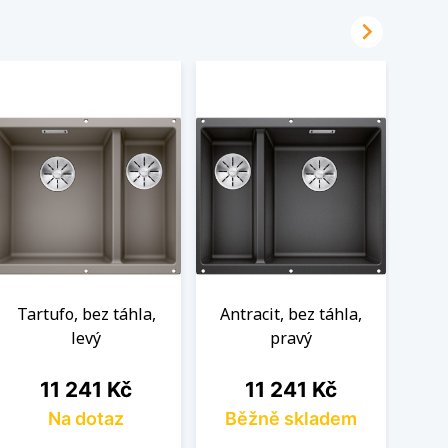

Tartufo, bez táhla,
Antracit, bez táhla,
Bílá
levý
pravý
Cena
Cena
11 241 Kč
11 241 Kč
Na dotaz
Běžně skladem
B