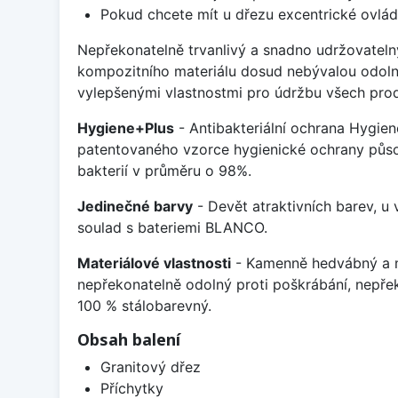
Pokud chcete mít u dřezu excentrické ovlád
Nepřekonatelně trvanlivý a snadno udržovateln
kompozitního materiálu dosud nebývalou odoln
vylepšenými vlastnostmi pro údržbu všech prod
Hygiene+Plus
- Antibakteriální ochrana Hygien
patentovaného vzorce hygienické ochrany působ
bakterií v průměru o 98%.
Jedinečné barvy
- Devět atraktivních barev, u
soulad s bateriemi BLANCO.
Materiálové vlastnosti
- Kamenně hedvábný a m
nepřekonatelně odolný proti poškrábání, nepře
100 % stálobarevný.
Obsah balení
Granitový dřez
Příchytky