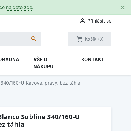
×
kce
najdete zde
.

Přihlásit se

shopping_cart
Košík
(0)
ORADNA
VŠE O
KONTAKT
NÁKUPU
 340/160-U Kávová, pravý, bez táhla
Blanco Subline 340/160-U
ez táhla