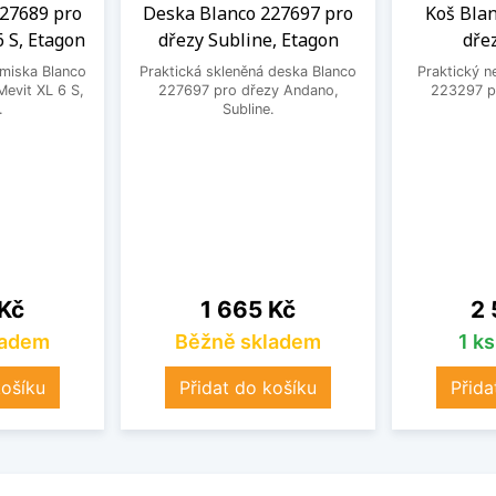
27689 pro
Deska Blanco 227697 pro
Koš Bla
6 S, Etagon
dřezy Subline, Etagon
dře
 miska Blanco
Praktická skleněná deska Blanco
Praktický n
evit XL 6 S,
227697 pro dřezy Andano,
223297 pr
.
Subline.
Cena
Ce
 Kč
1 665 Kč
2 
ladem
Běžně skladem
1 k
košíku
Přidat do košíku
Přida