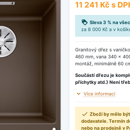
11 241 Kč
s DP
loyalty
Sleva 3 % na všec
za 8 000 Kč a v koší
Granitový dřez s vaničk
460 mm, vana 340 x 400
montáž, minimálně 60 cm
Součástí dřezu je komple
příchytky atd.) Není tře
expand_more
Více informací

Zboží by mělo být
dodavatele. Termín d
nebo na prodejně v P