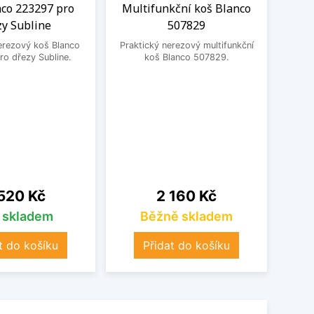
nco 223297 pro
Multifunkční koš Blanco
Odka
zy Subline
507829
Prak
erezový koš Blanco
Praktický nerezový multifunkční
o dřezy Subline.
koš Blanco 507829.
na
Cena
520 Kč
2 160 Kč
s skladem
Běžně skladem
t do košíku
Přidat do košíku