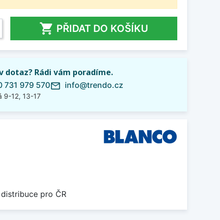

PŘIDAT DO KOŠÍKU
iv dotaz? Rádi vám poradíme.
 731 979 570
info@trendo.cz
mail_outline
 9-12, 13-17
 distribuce pro ČR