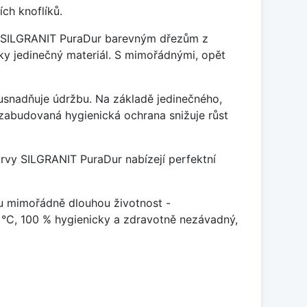
ch knoflíků.
je SILGRANIT PuraDur barevným dřezům z
y jedinečný materiál. S mimořádnými, opět
ý usnadňuje údržbu. Na základě jedinečného,
zabudovaná hygienická ochrana snižuje růst
arvy SILGRANIT PuraDur nabízejí perfektní
u mimořádně dlouhou životnost -
 °C, 100 % hygienicky a zdravotně nezávadný,