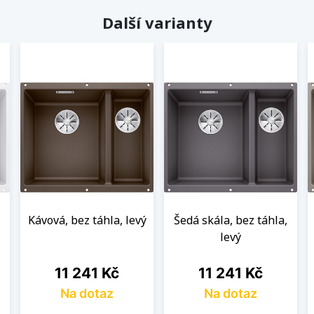
Další varianty
Kávová, bez táhla, levý
Šedá skála, bez táhla,
levý
Cena
Cena
11 241 Kč
11 241 Kč
Na dotaz
Na dotaz