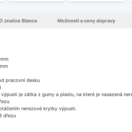
O značce Blanco
Možnosti a ceny dopravy
0 mm
0 mm
od pracovní desku
)
 výpusti je zátka z gumy a plastu, na které je nasazená ne
řezu.
 otáčením nerezové krytky výpusti.
ě dřezu