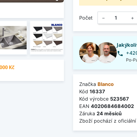
Počet
−
+
Jakýkol
+420
phone
Po-Pá
000 Kč
Značka
Blanco
Kód
16337
Kód výrobce
523567
EAN
4020684684002
Záruka
24 měsíců
Zboží pochází z oficiální