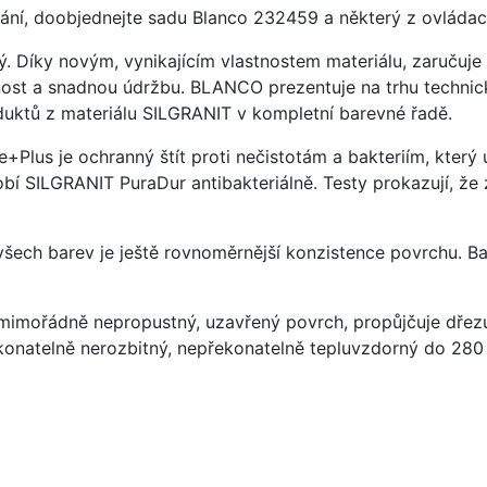
ání, doobjednejte sadu Blanco 232459 a některý z ovládací
ý. Díky novým, vynikajícím vlastnostem materiálu, zaruču
ost a snadnou údržbu. BLANCO prezentuje na trhu technick
uktů z materiálu SILGRANIT v kompletní barevné řadě.
e+Plus je ochranný štít proti nečistotám a bakteriím, kter
í SILGRANIT PuraDur antibakteriálně. Testy prokazují, že 
 všech barev je ještě rovnoměrnější konzistence povrchu. B
imořádně nepropustný, uzavřený povrch, propůjčuje dřez
konatelně nerozbitný, nepřekonatelně tepluvzdorný do 280