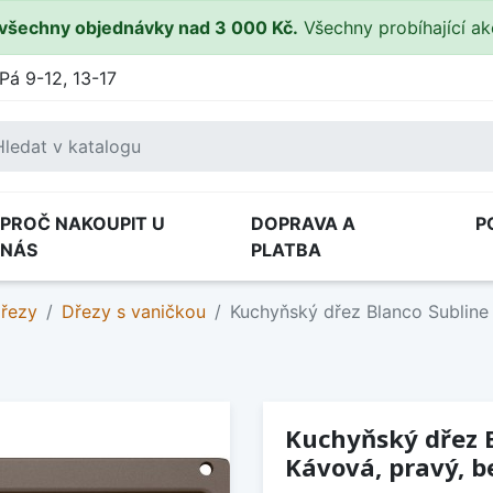
všechny objednávky nad 3 000 Kč.
Všechny probíhající a
Pá 9-12, 13-17
PROČ NAKOUPIT U
DOPRAVA A
P
NÁS
PLATBA
dřezy
Dřezy s vaničkou
Kuchyňský dřez Blanco Subline
Kuchyňský dřez 
Kávová, pravý, b