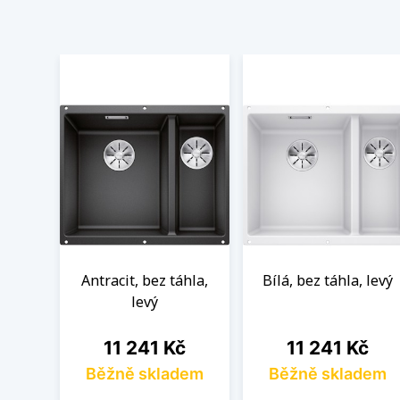
Antracit, bez táhla,
Bílá, bez táhla, levý
levý
Cena
Cena
11 241 Kč
11 241 Kč
Běžně skladem
Běžně skladem