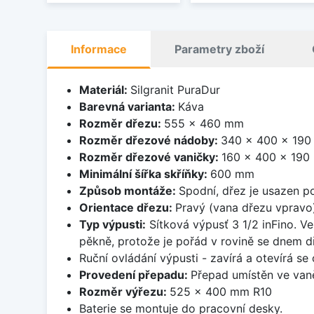
Informace
Parametry zboží
Materiál:
Silgranit PuraDur
Barevná varianta:
Káva
Rozměr dřezu:
555 x 460 mm
Rozměr dřezové nádoby:
340 x 400 x 19
Rozměr dřezové vaničky:
160 x 400 x 19
Minimální šířka skříňky:
600 mm
Způsob montáže:
Spodní, dřez je usazen p
Orientace dřezu:
Pravý (vana dřezu vpravo
Typ výpusti:
Sítková výpusť 3 1/2 inFino. Ve
pěkně, protože je pořád v rovině se dnem d
Ruční ovládání výpusti - zavírá a otevírá se
Provedení přepadu:
Přepad umístěn ve van
Rozměr výřezu:
525 x 400 mm R10
Baterie se montuje do pracovní desky.