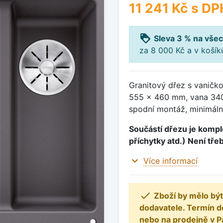
11 241 Kč
s DP
loyalty
Sleva 3 % na všec
za 8 000 Kč a v koší
Granitový dřez s vaničko
555 x 460 mm, vana 34
spodní montáž, minimáln
Součástí dřezu je komple
příchytky atd.) Není tře
expand_more
Více informací

Zboží by mělo být
dodavatele. Termín d
nebo na prodejně v P