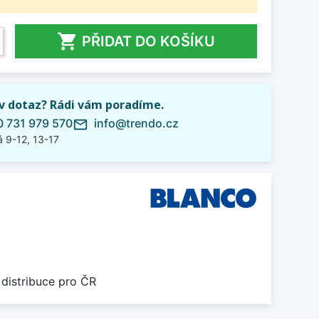

PŘIDAT DO KOŠÍKU
iv dotaz? Rádi vám poradíme.
 731 979 570
info@trendo.cz
mail_outline
 9-12, 13-17
 distribuce pro ČR