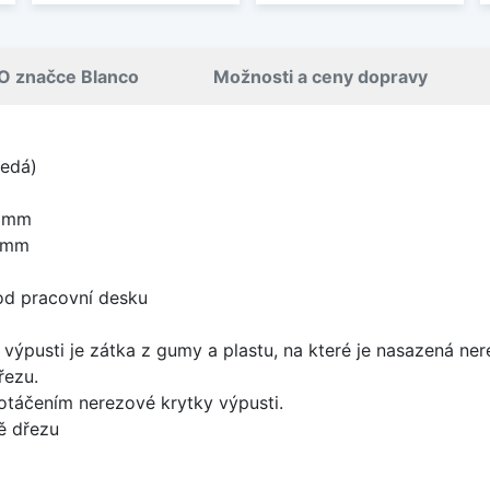
O značce Blanco
Možnosti a ceny dopravy
šedá)
0 mm
0 mm
od pracovní desku
 výpusti je zátka z gumy a plastu, na které je nasazená ne
řezu.
 otáčením nerezové krytky výpusti.
ě dřezu