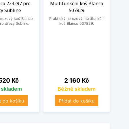
nco 223297 pro
Multifunkční koš Blanco
Odka
zy Subline
507829
Prak
erezový koš Blanco
Praktický nerezový multifunkční
o dřezy Subline.
koš Blanco 507829.
na
Cena
520 Kč
2 160 Kč
s skladem
Běžně skladem
t do košíku
Přidat do košíku