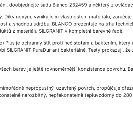
ání, doobjednejte sadu Blanco 232459 a některý z ovládací
ý. Díky novým, vynikajícím vlastnostem materiálu, zaruču
ost a snadnou údržbu. BLANCO prezentuje na trhu technick
uktů z materiálu SILGRANIT v kompletní barevné řadě.
e+Plus je ochranný štít proti nečistotám a bakteriím, kter
í SILGRANIT PuraDur antibakteriálně. Testy prokazují, že 
 všech barev je ještě rovnoměrnější konzistence povrchu. B
imořádně nepropustný, uzavřený povrch, propůjčuje dřez
konatelně nerozbitný, nepřekonatelně tepluvzdorný do 280