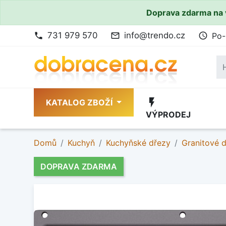
Doprava zdarma na 
731 979 570
info@trendo.cz
Po-
phone
mail_outline
access_time
flash_on
KATALOG ZBOŽÍ
VÝPRODEJ
Domů
Kuchyň
Kuchyňské dřezy
Granitové 
DOPRAVA ZDARMA