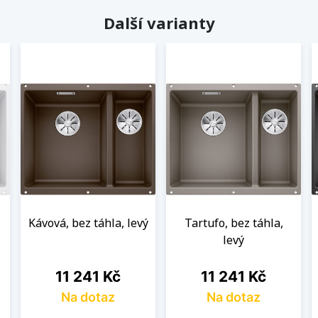
Další varianty
Kávová, bez táhla, levý
Tartufo, bez táhla,
levý
Cena
Cena
11 241 Kč
11 241 Kč
Na dotaz
Na dotaz