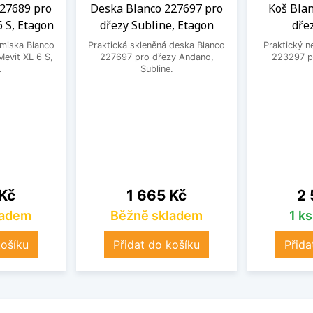
27689 pro
Deska Blanco 227697 pro
Koš Bla
6 S, Etagon
dřezy Subline, Etagon
dře
 miska Blanco
Praktická skleněná deska Blanco
Praktický n
evit XL 6 S,
227697 pro dřezy Andano,
223297 pr
.
Subline.
Cena
Ce
 Kč
1 665 Kč
2 
ladem
Běžně skladem
1 k
košíku
Přidat do košíku
Přida