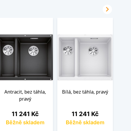

Antracit, bez táhla,
Bílá, bez táhla, pravý
Ká
pravý
Cena
Cena
11 241 Kč
11 241 Kč
Běžně skladem
Běžně skladem