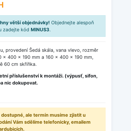
H
hny větší objednávky!
Objednejte alespoň
ku zadejte kód
MINUS3
.
u, provedení Šedá skála, vana vlevo, rozměr
0 x 400 x 190 mm a 160 x 400 x 190 mm,
ě 60 cm skříňka.
tní příslušenství k montáži. (výpusť, sifon,
ba nic dokupovat.
 dostupné, ale termín musíme zjistit u
odání Vám sdělíme telefonicky, emailem
ardubicích.