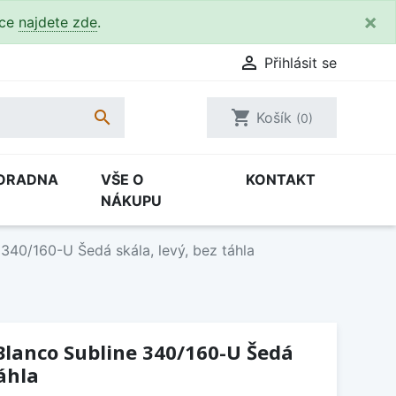
×
kce
najdete zde
.

Přihlásit se

shopping_cart
Košík
(0)
ORADNA
VŠE O
KONTAKT
NÁKUPU
340/160-U Šedá skála, levý, bez táhla
Blanco Subline 340/160-U Šedá
táhla