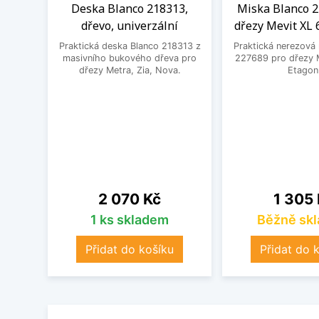
Deska Blanco 218313,
Miska Blanco 2
dřevo, univerzální
dřezy Mevit XL 
Praktická deska Blanco 218313 z
Praktická nerezová
masivního bukového dřeva pro
227689 pro dřezy M
dřezy Metra, Zia, Nova.
Etagon
Cena
Cena
2 070 Kč
1 305
1 ks skladem
Běžně sk
Přidat do košíku
Přidat do 