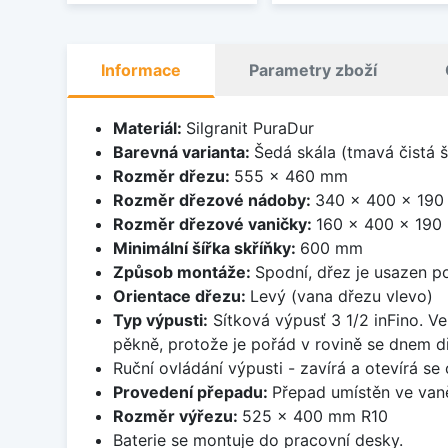
Informace
Parametry zboží
Materiál:
Silgranit PuraDur
Barevná varianta:
Šedá skála (tmavá čistá 
Rozměr dřezu:
555 x 460 mm
Rozměr dřezové nádoby:
340 x 400 x 19
Rozměr dřezové vaničky:
160 x 400 x 19
Minimální šířka skříňky:
600 mm
Způsob montáže:
Spodní, dřez je usazen p
Orientace dřezu:
Levý (vana dřezu vlevo)
Typ výpusti:
Sítková výpusť 3 1/2 inFino. Ve
pěkně, protože je pořád v rovině se dnem d
Ruční ovládání výpusti - zavírá a otevírá se
Provedení přepadu:
Přepad umístěn ve van
Rozměr výřezu:
525 x 400 mm R10
Baterie se montuje do pracovní desky.