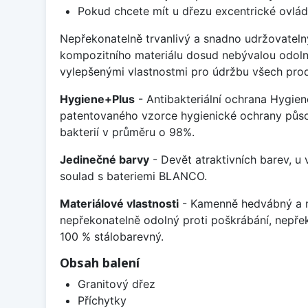
Pokud chcete mít u dřezu excentrické ovlád
Nepřekonatelně trvanlivý a snadno udržovateln
kompozitního materiálu dosud nebývalou odoln
vylepšenými vlastnostmi pro údržbu všech prod
Hygiene+Plus
- Antibakteriální ochrana Hygien
patentovaného vzorce hygienické ochrany působ
bakterií v průměru o 98%.
Jedinečné barvy
- Devět atraktivních barev, u
soulad s bateriemi BLANCO.
Materiálové vlastnosti
- Kamenně hedvábný a m
nepřekonatelně odolný proti poškrábání, nepře
100 % stálobarevný.
Obsah balení
Granitový dřez
Příchytky