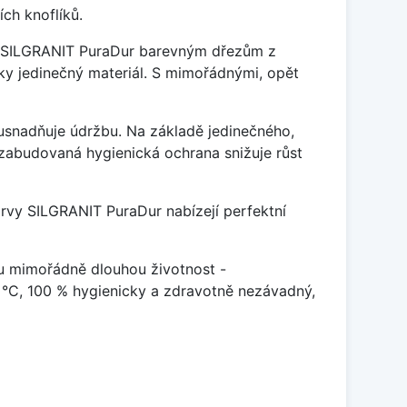
ch knoflíků.
je SILGRANIT PuraDur barevným dřezům z
y jedinečný materiál. S mimořádnými, opět
ý usnadňuje údržbu. Na základě jedinečného,
zabudovaná hygienická ochrana snižuje růst
arvy SILGRANIT PuraDur nabízejí perfektní
u mimořádně dlouhou životnost -
 °C, 100 % hygienicky a zdravotně nezávadný,