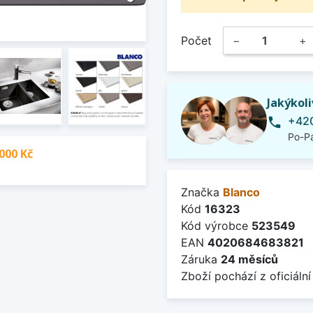
Počet
−
+
Jakýkol
+420
phone
Po-Pá
000 Kč
Značka
Blanco
Kód
16323
Kód výrobce
523549
EAN
4020684683821
Záruka
24 měsíců
Zboží pochází z oficiální