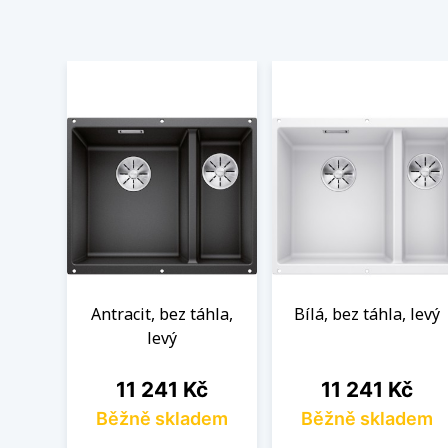
Antracit, bez táhla,
Bílá, bez táhla, levý
levý
Cena
Cena
11 241 Kč
11 241 Kč
Běžně skladem
Běžně skladem