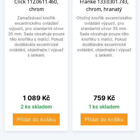
Click 112.0611.460,
Franke 133.0301.743,
chrom
chrom, hranatý
Zamačkávací knoflík
Otočný knoflík excentrického
excentrického ovládání
ovládání výpusti, pro
výpusti, pro standartní otvor
standartní otvor 35 mm.
35 mm. Sada obsahuje pouze
Sada obsahuje pouze tělo
tělo knoflíku s maticí. Pokud
knoflíku s maticí. Pokud
doděláváte excentrické
doděláváte excentrické
ovládání, objednejte i výpusť
ovládání, objednejte i výpusť
s lankem.
s lankem.
Cena
Cena
1 089 Kč
759 Kč
2 ks skladem
1 ks skladem
Přidat do košíku
Přidat do košíku