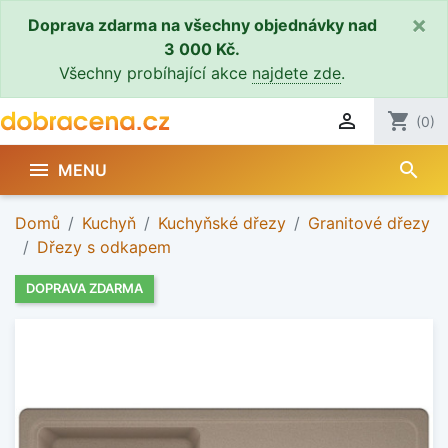
×
Doprava zdarma na všechny objednávky nad
3 000 Kč.
Všechny probíhající akce
najdete zde
.

shopping_cart
(0)
search

MENU
Domů
Kuchyň
Kuchyňské dřezy
Granitové dřezy
Dřezy s odkapem
DOPRAVA ZDARMA