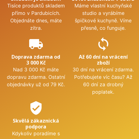
Tisíce produktů skladem
Máme vlastní kuchyňské
přímo v Pardubicích.
studio a vyrábíme
Objednáte dnes, máte
špičkové kuchyně. Víme
zítra.
přesně, co funguje.
local_shipping
sync
Doprava zdarma od
Až 60 dní na vrácení
3 000 Kč
zboží
Nad 3 000 Kč máte
30 dní na vrácení zdarma.
dopravu zdarma. Ostatní
Potřebujete víc času? Až
objednávky už od 79 Kč.
60 dní za drobný
poplatek.
verified_user
Skvělá zákaznická
podpora
Kdykoliv poradíme s