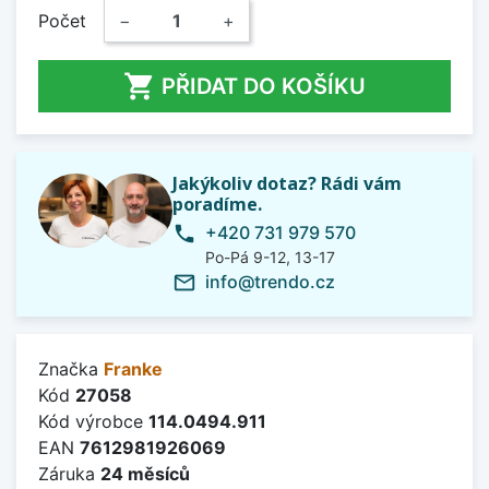
Počet
−
+

PŘIDAT DO KOŠÍKU
Jakýkoliv dotaz? Rádi vám
poradíme.
+420 731 979 570
phone
Po-Pá 9-12, 13-17
info@trendo.cz
mail_outline
Značka
Franke
Kód
27058
Kód výrobce
114.0494.911
EAN
7612981926069
Záruka
24 měsíců