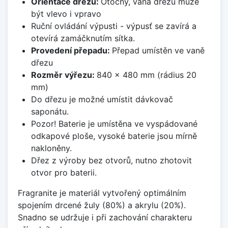
Orientace dřezu:
Otočný, vana dřezu může
být vlevo i vpravo
Ruční ovládání výpusti - výpusť se zavírá a
otevírá zamáčknutím sítka.
Provedení přepadu:
Přepad umístěn ve vaně
dřezu
Rozměr výřezu:
840 x 480 mm (rádius 20
mm)
Do dřezu je možné umístit dávkovač
saponátu.
Pozor! Baterie je umístěna ve vyspádované
odkapové ploše, vysoké baterie jsou mírně
nakloněny.
Dřez z výroby bez otvorů, nutno zhotovit
otvor pro baterii.
Fragranite je materiál vytvořený optimálním
spojením drcené žuly (80%) a akrylu (20%).
Snadno se udržuje i při zachování charakteru