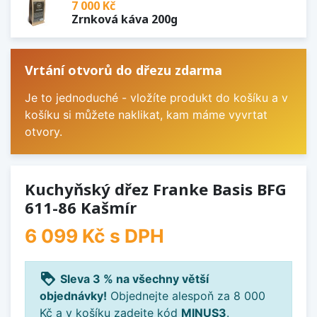
7 000 Kč
Zrnková káva 200g
Vrtání otvorů do dřezu zdarma
Je to jednoduché - vložíte produkt do košíku a v
košíku si můžete naklikat, kam máme vyvrtat
otvory.
Kuchyňský dřez Franke Basis BFG
611-86 Kašmír
6 099 Kč
s DPH
loyalty
Sleva 3 % na všechny větší
objednávky!
Objednejte alespoň za 8 000
Kč a v košíku zadejte kód
MINUS3
.