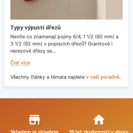
Typy výpustí dřezů
Nevíte co znamenají pojmy 6/4, 1 1/2 (60 mm) a
3 1/2 (92 mm) v popiscích dřezů? Granitové i
nerezové dřezy se...
Číst více
Všechny články a témata najdete
v naší poradně
.
Proč nakupovat u nás?
store_mall_directory
home
Skladem je skladem
30 let zkušeností v oboru