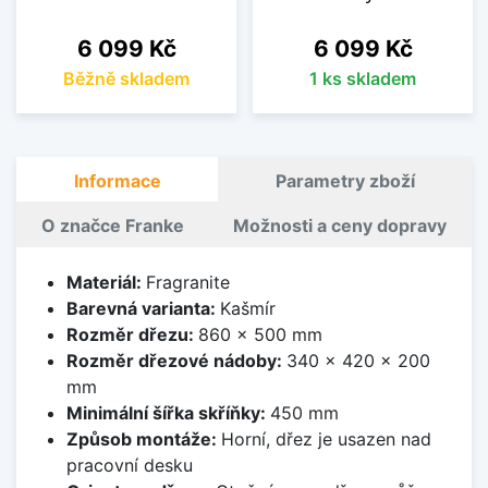
Cena
Cena
6 099 Kč
6 099 Kč
Běžně skladem
1 ks skladem
Informace
Parametry zboží
O značce Franke
Možnosti a ceny dopravy
Materiál:
Fragranite
Barevná varianta:
Kašmír
Rozměr dřezu:
860 x 500 mm
Rozměr dřezové nádoby:
340 x 420 x 200
mm
Minimální šířka skříňky:
450 mm
Způsob montáže:
Horní, dřez je usazen nad
pracovní desku