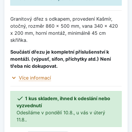
Granitový dřez s odkapem, provedení Kašmír,
otočný, rozměr 860 x 500 mm, vana 340 x 420
x 200 mm, horní montáž, minimálně 45 cm
skříňka.
Součástí dřezu je kompletní příslušenství k
montáži. (výpusť, sifon, příchytky atd.) Není
třeba nic dokupovat.
expand_more
Více informací

1 kus skladem, ihned k odeslání nebo
vyzvednutí
Odesíláme v pondělí 10.8., u vás v úterý
11.8..