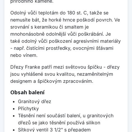
přírodního kamene.
Odolný vůči teplotám do 180 st. C, takže se
nemusíte bát, že horké hrnce poškodí povrch. Ve
srovnání s keramikou či smaltem je
mnohonásobně odolnější vůči poškrábání. Je
také odolný vůči poškození agresivními materiály
- např. čistícími prostředky, ovocnými šťávami
nebo vínem.
Dřezy Franke patří mezi světovou špičku - dřezy
jsou vyhlášené svou kvalitou, nezaměnitelným
designem a špičkovým zpracováním.
Obsah balení
Granitový dřez
Příchytky
Těsnění není součástí balení, u granitových
dřezů se jako těsnění používá silikon
Sítkový ventil 3 1/2" s přepadem