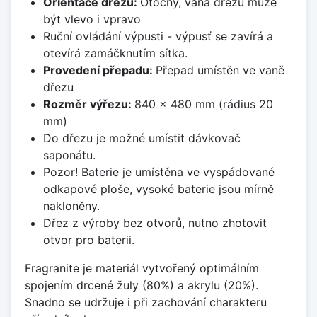
Orientace dřezu:
Otočný, vana dřezu může
být vlevo i vpravo
Ruční ovládání výpusti - výpusť se zavírá a
otevírá zamáčknutím sítka.
Provedení přepadu:
Přepad umístěn ve vaně
dřezu
Rozměr výřezu:
840 x 480 mm (rádius 20
mm)
Do dřezu je možné umístit dávkovač
saponátu.
Pozor! Baterie je umístěna ve vyspádované
odkapové ploše, vysoké baterie jsou mírně
nakloněny.
Dřez z výroby bez otvorů, nutno zhotovit
otvor pro baterii.
Fragranite je materiál vytvořený optimálním
spojením drcené žuly (80%) a akrylu (20%).
Snadno se udržuje i při zachování charakteru