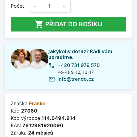
Počet
−
+

PŘIDAT DO KOŠÍKU
Jakýkoliv dotaz? Rádi vám
poradíme.
+420 731 979 570
phone
Po-Pá 9-12, 13-17
info@trendo.cz
mail_outline
Značka
Franke
Kód
27060
Kód výrobce
114.0494.914
EAN
7612981926090
Záruka
24 měsíců