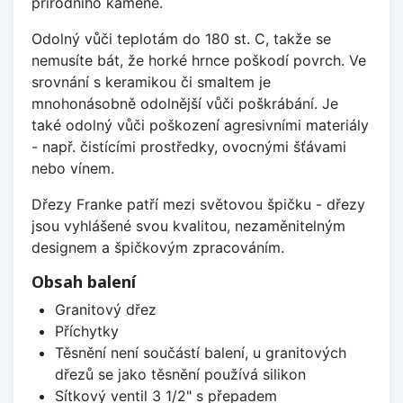
přírodního kamene.
Odolný vůči teplotám do 180 st. C, takže se
nemusíte bát, že horké hrnce poškodí povrch. Ve
srovnání s keramikou či smaltem je
mnohonásobně odolnější vůči poškrábání. Je
také odolný vůči poškození agresivními materiály
- např. čistícími prostředky, ovocnými šťávami
nebo vínem.
Dřezy Franke patří mezi světovou špičku - dřezy
jsou vyhlášené svou kvalitou, nezaměnitelným
designem a špičkovým zpracováním.
Obsah balení
Granitový dřez
Příchytky
Těsnění není součástí balení, u granitových
dřezů se jako těsnění používá silikon
Sítkový ventil 3 1/2" s přepadem