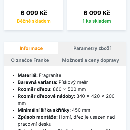
Cena
Cena
6 099 Kč
6 099 Kč
Běžně skladem
1 ks skladem
Informace
Parametry zboží
O značce Franke
Možnosti a ceny dopravy
Materiál:
Fragranite
Barevná varianta:
Pískový melír
Rozměr dřezu:
860 x 500 mm
Rozměr dřezové nádoby:
340 x 420 x 200
mm
Minimální šířka skříňky:
450 mm
Způsob montáže:
Horní, dřez je usazen nad
pracovní desku