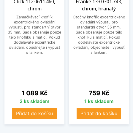
Click 112.0611.460,
Franke 133.0301.743,
chrom
chrom, hranatý
Zamačkávací knoflík
Otočný knoflík excentrického
excentrického ovládání
ovládání výpusti, pro
výpusti, pro standartní otvor
standartní otvor 35 mm.
35 mm. Sada obsahuje pouze
Sada obsahuje pouze tělo
tělo knoflíku s maticí. Pokud
knoflíku s maticí. Pokud
doděláváte excentrické
doděláváte excentrické
ovládání, objednejte i výpusť
ovládání, objednejte i výpusť
s lankem.
s lankem.
Cena
Cena
1 089 Kč
759 Kč
2 ks skladem
1 ks skladem
Přidat do košíku
Přidat do košíku