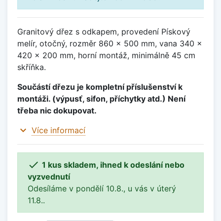
Granitový dřez s odkapem, provedení Pískový
melír, otočný, rozměr 860 x 500 mm, vana 340 x
420 x 200 mm, horní montáž, minimálně 45 cm
skříňka.
Součástí dřezu je kompletní příslušenství k
montáži. (výpusť, sifon, příchytky atd.) Není
třeba nic dokupovat.
expand_more
Více informací

1 kus skladem, ihned k odeslání nebo
vyzvednutí
Odesíláme v pondělí 10.8., u vás v úterý
11.8..