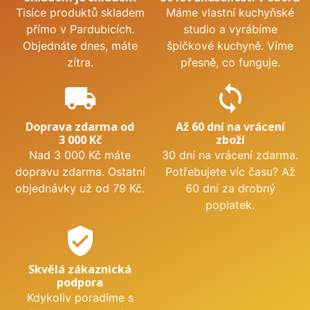
Tisíce produktů skladem
Máme vlastní kuchyňské
přímo v Pardubicích.
studio a vyrábíme
Objednáte dnes, máte
špičkové kuchyně. Víme
zítra.
přesně, co funguje.
local_shipping
sync
Doprava zdarma od
Až 60 dní na vrácení
3 000 Kč
zboží
Nad 3 000 Kč máte
30 dní na vrácení zdarma.
dopravu zdarma. Ostatní
Potřebujete víc času? Až
objednávky už od 79 Kč.
60 dní za drobný
poplatek.
verified_user
Skvělá zákaznická
podpora
Kdykoliv poradíme s