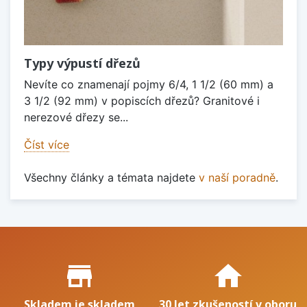
Typy výpustí dřezů
Nevíte co znamenají pojmy 6/4, 1 1/2 (60 mm) a
3 1/2 (92 mm) v popiscích dřezů? Granitové i
nerezové dřezy se...
Číst více
Všechny články a témata najdete
v naší poradně
.
Proč nakupovat u nás?
store_mall_directory
home
Skladem je skladem
30 let zkušeností v oboru