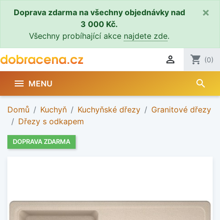
×
Doprava zdarma na všechny objednávky nad
3 000 Kč.
Všechny probíhající akce
najdete zde
.

shopping_cart
(0)
search

MENU
Domů
Kuchyň
Kuchyňské dřezy
Granitové dřezy
Dřezy s odkapem
DOPRAVA ZDARMA