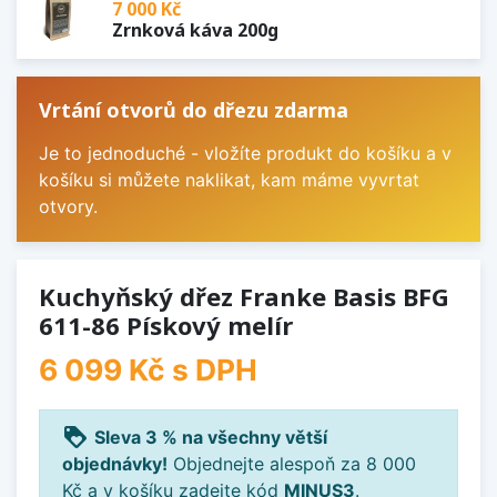
7 000 Kč
Zrnková káva 200g
Vrtání otvorů do dřezu zdarma
Je to jednoduché - vložíte produkt do košíku a v
košíku si můžete naklikat, kam máme vyvrtat
otvory.
Kuchyňský dřez Franke Basis BFG
611-86 Pískový melír
6 099 Kč
s DPH
loyalty
Sleva 3 % na všechny větší
objednávky!
Objednejte alespoň za 8 000
Kč a v košíku zadejte kód
MINUS3
.