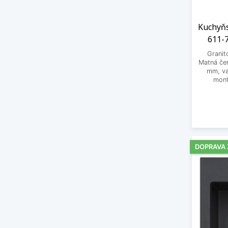
Kuchyňs
611-7
Granit
Matná čer
mm, va
mont
DOPRAVA