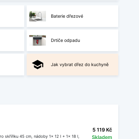
Baterie dřezové
Drtiče odpadu
school
Jak vybrat dřez do kuchyně
5 119 Kč
o skříňku 45 cm, nádoby 1x 12 l + 1x 18 l,
Skladem