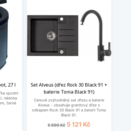
ot, 27 l
Set Alveus (dřez Rock 30 Black 91 +
baterie Tonia Black 91)
řka spodní
ší, nádoba
Cenově zvýhodněný set dřezu a baterie
mm, černé
Alveus - obsahuje granitový dřez s
odkapem Rock 30 Black 91 a baterii Tonia
Black 91.
Běžná cena
Cena
5 121 Kč
5 690 Kč