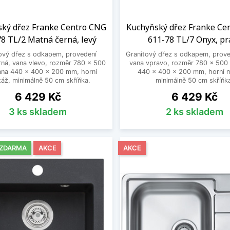
ký dřez Franke Centro CNG
Kuchyňský dřez Franke Ce
8 TL/2 Matná černá, levý
611-78 TL/7 Onyx, pr
ový dřez s odkapem, provedení
Granitový dřez s odkapem, prove
ná, vana vlevo, rozměr 780 x 500
vana vpravo, rozměr 780 x 500
na 440 x 400 x 200 mm, horní
440 x 400 x 200 mm, horní 
áž, minimálně 50 cm skříňka.
minimálně 50 cm skříňk
Cena
Cena
6 429 Kč
6 429 Kč
3 ks skladem
2 ks skladem
 ZDARMA
AKCE
AKCE