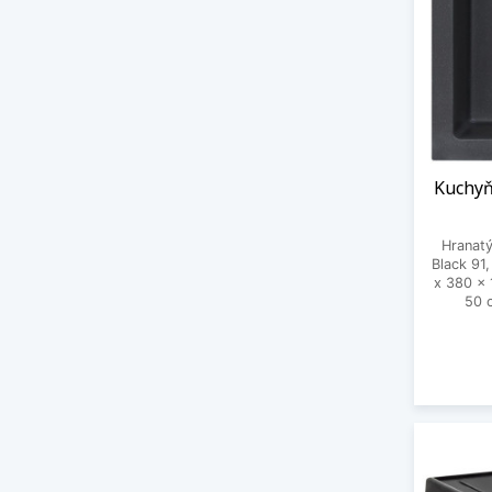
Kuchyň
Hranatý
Black 91
x 380 x 
50 