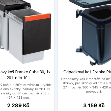
ový koš Franke Cube 30, 1x
Odpadkový koš Franke Piv
20 l + 1x 10 l
Odpadkový koš k montáži na dví
skříňky, pro skříňky 40 cm a šir
 koš s ručním otevíráním - rychlá
27 l, rozměr 360 x 345 x 420 
a dno skříňky, nádoby 1x 20 l, 1x
provedení.
o skříňky od 30 cm, rozměr 253 x
467 x 423 mm.
Cena
Cena
2 289 Kč
3 159 Kč