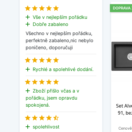





DOPRAVA
add
Vše v nejlepším pořádku
add
Dobře zabaleno
Všechno v nejlepším pořádku,
perfektně zabaleno,nic nebylo
poničeno, doporučuji





add
Rychlé a spolehlivé dodání.





add
Zboží přišlo včas a v
pořádku, jsem opravdu
spokojená.
Set Alv
91, be





add
spolehlivost
Cenově 