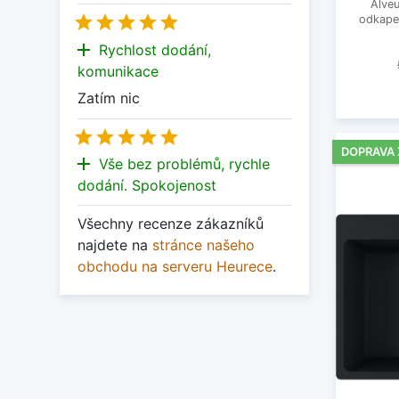
Alveu





odkapem
add
Rychlost dodání,
komunikace
Zatím nic





DOPRAVA
add
Vše bez problémů, rychle
dodání. Spokojenost
Všechny recenze zákazníků
najdete na
stránce našeho
obchodu na serveru Heurece
.