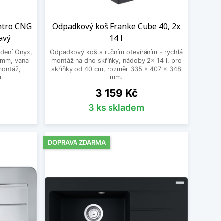
ntro CNG
Odpadkový koš Franke Cube 40, 2x
avý
14 l
dení Onyx,
Odpadkový koš s ručním otevíráním - rychlá
 mm, vana
montáž na dno skříňky, nádoby 2x 14 l, pro
montáž,
skříňky od 40 cm, rozměr 335 x 407 x 348
a.
mm.
Cena
3 159 Kč
3 ks skladem
DOPRAVA ZDARMA