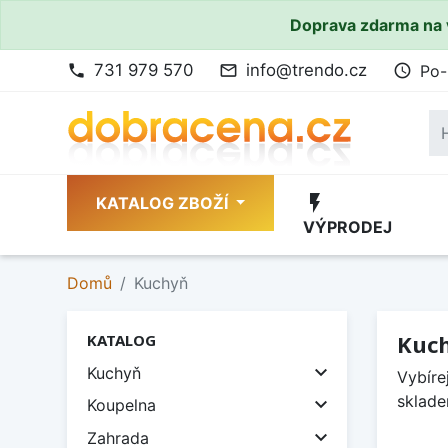
Doprava zdarma na 
731 979 570
info@trendo.cz
Po-
phone
mail_outline
access_time
flash_on
KATALOG ZBOŽÍ
VÝPRODEJ
Domů
Kuchyň
Kuc
KATALOG

Kuchyň
Vybíre
sklade

Koupelna

Zahrada