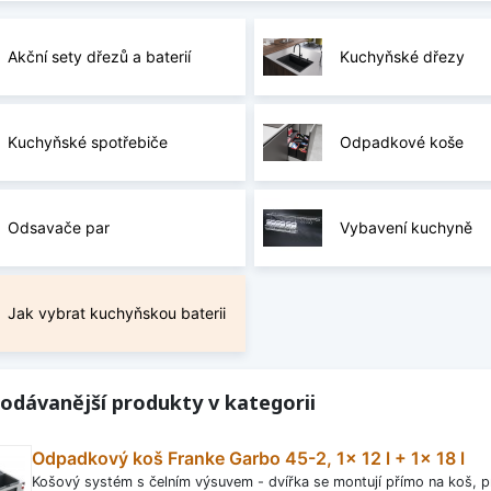
Akční sety dřezů a baterií
Kuchyňské dřezy
Kuchyňské spotřebiče
Odpadkové koše
Odsavače par
Vybavení kuchyně
Jak vybrat kuchyňskou baterii
odávanější produkty v kategorii
Odpadkový koš Franke Garbo 45-2, 1x 12 l + 1x 18 l
Košový systém s čelním výsuvem - dvířka se montují přímo na koš, pr