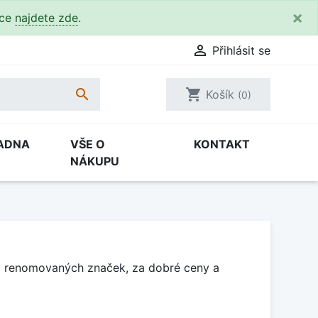
×
kce
najdete zde
.

Přihlásit se

shopping_cart
Košík
(0)
ADNA
VŠE O
KONTAKT
NÁKUPU
Od renomovaných značek, za dobré ceny a