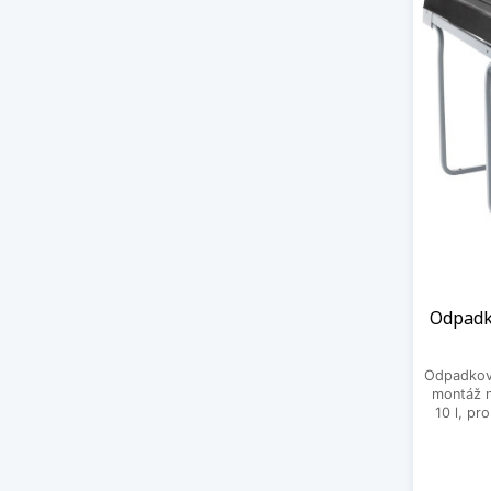
Odpadk
Odpadkový
montáž n
10 l, pr