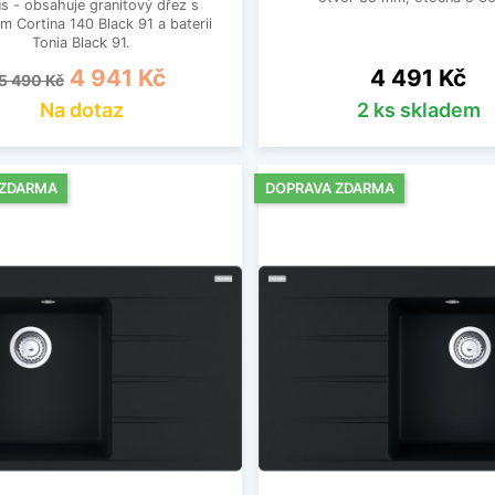
s - obsahuje granitový dřez s
 Cortina 140 Black 91 a baterii
Tonia Black 91.
Běžná cena
Cena
Cena
4 941 Kč
4 491 Kč
5 490 Kč
Na dotaz
2 ks skladem
 ZDARMA
DOPRAVA ZDARMA