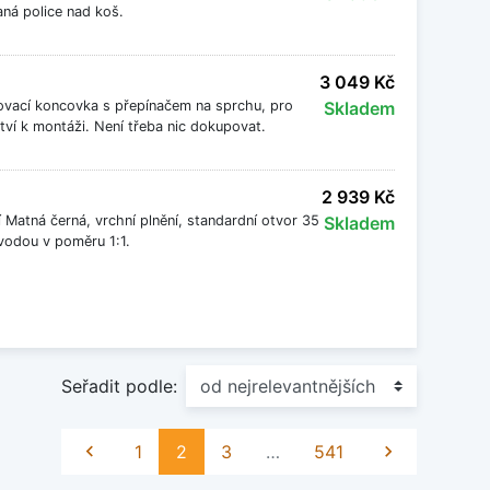
ná police nad koš.
3 049 Kč
ovací koncovka s přepínačem na sprchu, pro
Skladem
tví k montáži. Není třeba nic dokupovat.
2 939 Kč
atná černá, vrchní plnění, standardní otvor 35
Skladem
 vodou v poměru 1:1.
Seřadit podle:
Předchozí
Další

1
2
3
…
541
