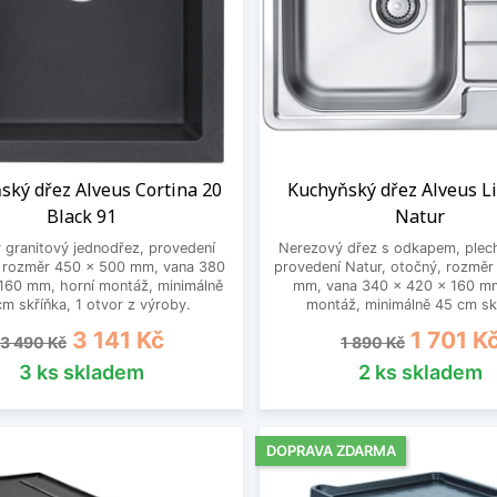
ský dřez Alveus Cortina 20
Kuchyňský dřez Alveus L
Black 91
Natur
 granitový jednodřez, provedení
Nerezový dřez s odkapem, plec
, rozměr 450 x 500 mm, vana 380
provedení Natur, otočný, rozměr
160 mm, horní montáž, minimálně
mm, vana 340 x 420 x 160 mm
cm skříňka, 1 otvor z výroby.
montáž, minimálně 45 cm sk
Běžná cena
Cena
Běžná cena
Cena
3 141 Kč
1 701 K
3 490 Kč
1 890 Kč
3 ks skladem
2 ks skladem
DOPRAVA ZDARMA