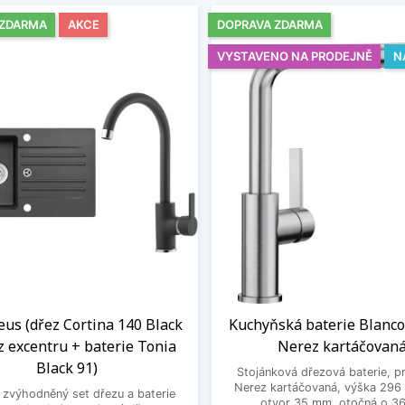
 ZDARMA
AKCE
DOPRAVA ZDARMA
VYSTAVENO NA PRODEJNĚ
N
eus (dřez Cortina 140 Black
Kuchyňská baterie Blanc
z excentru + baterie Tonia
Nerez kartáčovan
Black 91)
Stojánková dřezová baterie, p
Nerez kartáčovaná, výška 296
zvýhodněný set dřezu a baterie
otvor 35 mm, otočná o 36