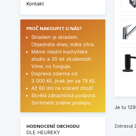
Kontakt
PROČ NAKOUPIT U NÁS?
Skladem je skladem.
Objednáte dnes, máte zítra.
Máme vlastní kuchyňské
studio a 30 let zkušeností.
Víme, co funguje.
Doprava zdarma od
3 000 Kč, jinak jen za 79 Kč.
Až 60 dní na vrácení zboží.
Skvělá zákaznická podpora.
Sortiment známe poslepu.
Je tu 129
HODNOCENÍ OBCHODU
Zobrazuji 
DLE HEUREKY