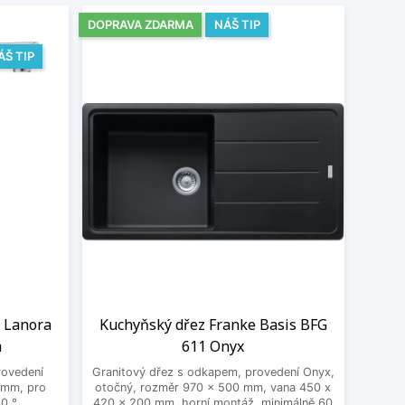
DOPRAVA ZDARMA
NÁŠ TIP
ÁŠ TIP
o Lanora
Kuchyňský dřez Franke Basis BFG
á
611 Onyx
rovedení
Granitový dřez s odkapem, provedení Onyx,
 mm, pro
otočný, rozměr 970 x 500 mm, vana 450 x
0 °.
420 x 200 mm, horní montáž, minimálně 60