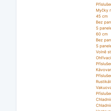
Přísluše
Myčky 
45 cm
Bez pan
S pane
60 cm
Bez pan
S pane
Volně st
Ohřívac
Přísluše
Kávova
Přísluše
Rustikál
Vakuova
Přísluše
Chladni
Chladni