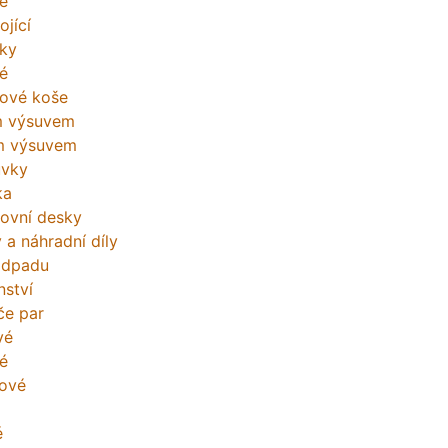
é
ojící
ky
é
ové koše
m výsuvem
m výsuvem
uvky
ka
ovní desky
 a náhradní díly
odpadu
nství
če par
vé
é
ové
é