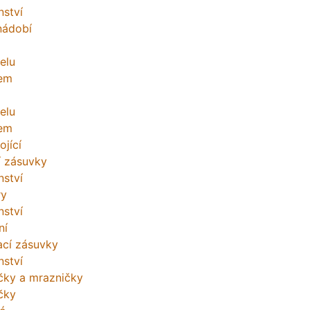
nství
nádobí
elu
lem
elu
lem
ojící
í zásuvky
nství
ry
nství
ní
cí zásuvky
nství
čky a mrazničky
čky