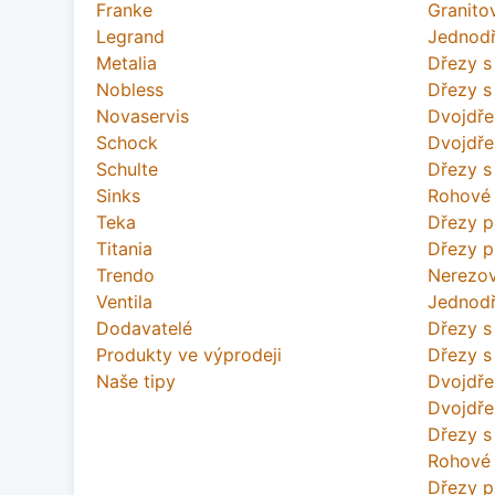
Franke
Granito
Legrand
Jednodř
Metalia
Dřezy 
Nobless
Dřezy s
Novaservis
Dvojdře
Schock
Dvojdř
Schulte
Dřezy s
Sinks
Rohové
Teka
Dřezy p
Titania
Dřezy p
Trendo
Nerezov
Ventila
Jednodř
Dodavatelé
Dřezy 
Produkty ve výprodeji
Dřezy s
Naše tipy
Dvojdře
Dvojdř
Dřezy s
Rohové
Dřezy p