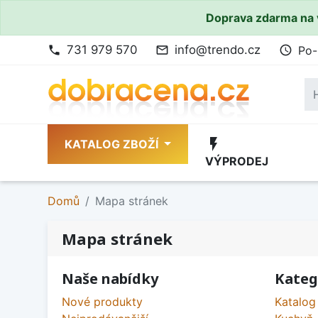
Doprava zdarma na 
731 979 570
info@trendo.cz
Po-
phone
mail_outline
access_time
flash_on
KATALOG ZBOŽÍ
VÝPRODEJ
Domů
Mapa stránek
Mapa stránek
Naše nabídky
Kateg
Nové produkty
Katalog