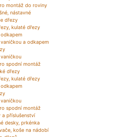
ro montáž do roviny
šné, nástavné
te dřezy
ezy, kulaté dřezy
s odkapem
 vaničkou a odkapem
zy
 vaničkou
ro spodní montáž
ké dřezy
ezy, kulaté dřezy
s odkapem
zy
 vaničkou
ro spodní montáž
 a příslušenství
né desky, prkénka
ače, koše na nádobí