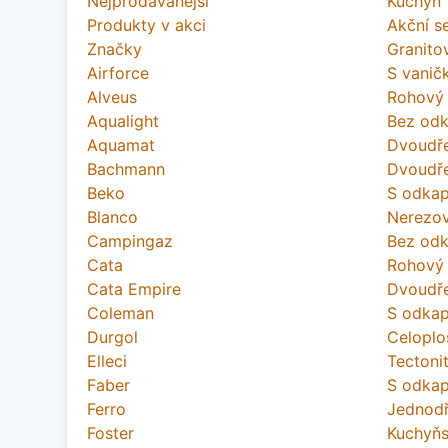
Nejprodávanější
Kuchyň
Produkty v akci
Akční se
Značky
Granito
Airforce
S vanič
Alveus
Rohový 
Aqualight
Bez odk
Aquamat
Dvoudře
Bachmann
Dvoudře
Beko
S odkap
Blanco
Nerezov
Campingaz
Bez odk
Cata
Rohový 
Cata Empire
Dvoudře
Coleman
S odkap
Durgol
Celoplo
Elleci
Tectoni
Faber
S odkap
Ferro
Jednodř
Foster
Kuchyňs