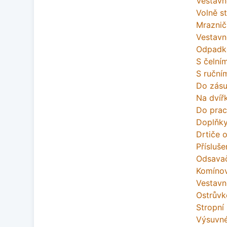
Vestavn
Volně st
Mraznič
Vestavn
Odpadk
S čelní
S ruční
Do zás
Na dvíř
Do prac
Doplňky
Drtiče 
Přísluše
Odsava
Komíno
Vestavn
Ostrůvk
Stropní
Výsuvn