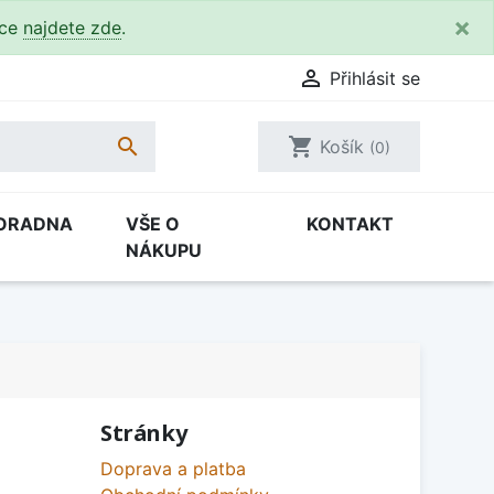
×
kce
najdete zde
.

Přihlásit se

shopping_cart
Košík
(0)
ORADNA
VŠE O
KONTAKT
NÁKUPU
Stránky
Doprava a platba