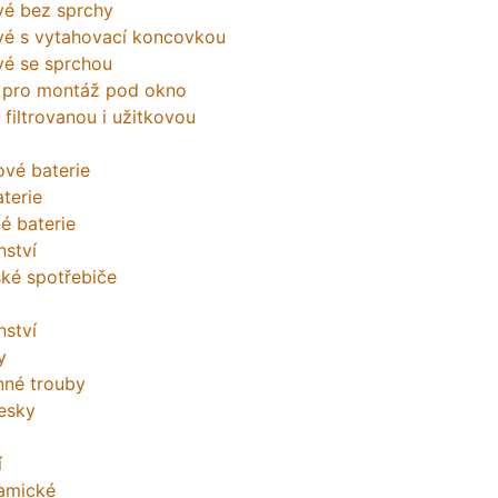
vé bez sprchy
vé s vytahovací koncovkou
vé se sprchou
 pro montáž pod okno
 filtrovanou i užitkovou
ové baterie
terie
é baterie
nství
ké spotřebiče
nství
y
nné trouby
esky
í
amické