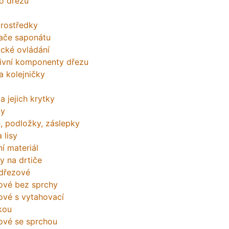
o dřezů
prostředky
ače saponátu
ické ovládání
tivní komponenty dřezu
a kolejničky
a jejich krytky
ky
, podložky, záslepky
 lisy
í materiál
y na drtiče
 dřezové
ové bez sprchy
ové s vytahovací
kou
ové se sprchou