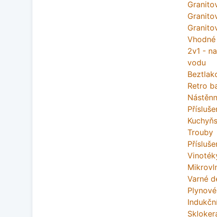
Granito
Granito
Granito
Vhodné
2v1 - na
vodu
Beztlak
Retro ba
Nástěnn
Přísluše
Kuchyňs
Trouby
Přísluše
Vinoték
Mikrovl
Varné d
Plynové
Indukčn
Skloker